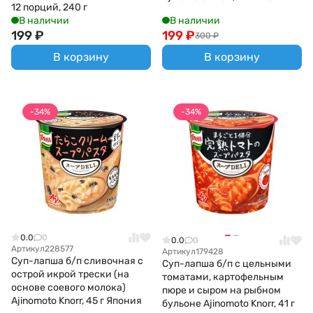
12 порций, 240 г
В наличии
В наличии
199
₽
199
₽
300
₽
В корзину
В корзину
-34%
-34%
0.0
0
0.0
0
Артикул
228577
Артикул
179428
Суп-лапша б/п сливочная с
Суп-лапша б/п с цельными
острой икрой трески (на
томатами, картофельным
основе соевого молока)
пюре и сыром на рыбном
Ajinomoto Knorr, 45 г Япония
бульоне Ajinomoto Knorr, 41 г