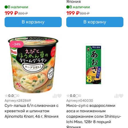
Япония
В наличии
В наличии
199
₽
199
₽
300
₽
300
₽
В корзину
В корзину
-34%
0.0
0
0.0
0
Артикул
282869
Артикул
040030
Суп-лапша б/п сливочная с
Мисо-суп с водорослями
креветкой и шпинатом
аоса и пониженным
Ajinomoto Knorr, 46 г, Япония
содержанием соли Shinsyu-
Ichi Miso, 128г 8 порций
Япония