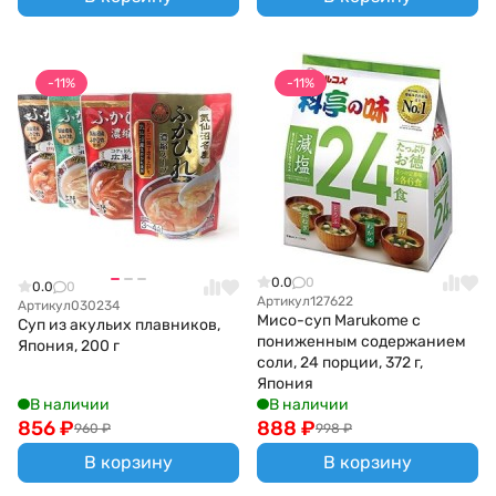
-11%
-11%
0.0
0
0.0
0
Артикул
127622
Артикул
030234
Мисо-суп Marukome с
Суп из акульих плавников,
пониженным содержанием
Япония, 200 г
соли, 24 порции, 372 г,
Япония
В наличии
В наличии
856
₽
888
₽
960
₽
998
₽
В корзину
В корзину