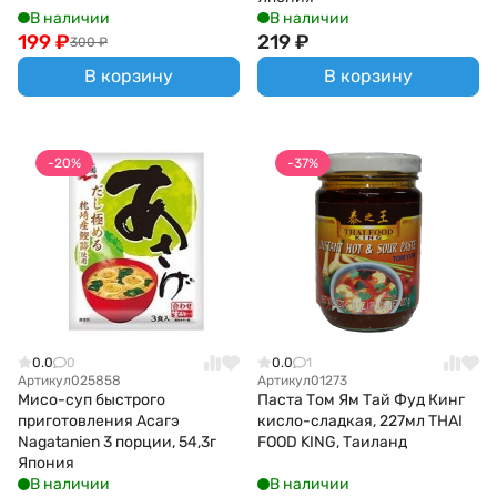
В наличии
В наличии
199
₽
219
₽
300
₽
В корзину
В корзину
-20%
-37%
0.0
0
0.0
1
Артикул
025858
Артикул
01273
Мисо-суп быстрого
Паста Том Ям Тай Фуд Кинг
приготовления Асагэ
кисло-сладкая, 227мл THAI
Nagatanien 3 порции, 54,3г
FOOD KING, Таиланд
Япония
В наличии
В наличии