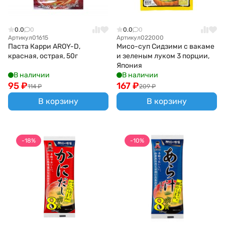
0.0
0
0.0
0
Артикул
01615
Артикул
022000
Паста Карри AROY-D,
Мисо-суп Сидзими с вакаме
красная, острая, 50г
и зеленым луком 3 порции,
Япония
В наличии
В наличии
95
₽
167
₽
114
₽
209
₽
В корзину
В корзину
-18%
-10%