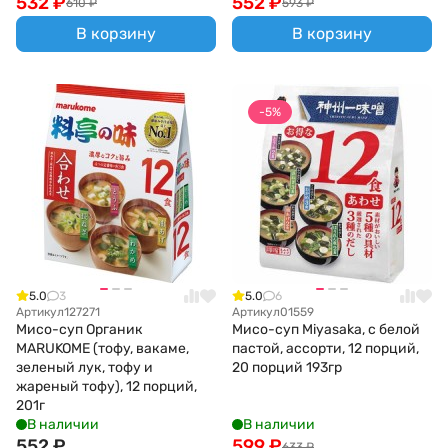
532
₽
552
₽
610
₽
593
₽
В корзину
В корзину
-5%
5.0
3
5.0
6
Артикул
127271
Артикул
01559
Мисо-суп Органик
Мисо-суп Miyasaka, с белой
MARUKOME (тофу, вакаме,
пастой, ассорти, 12 порций,
зеленый лук, тофу и
20 порций 193гр
жареный тофу), 12 порций,
201г
В наличии
В наличии
552
₽
599
₽
633
₽