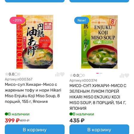
-20%
New!
0.0
0
0.0
0
Артикул
000367
Артикул
000374
Мисо-суп Хикари-Мисо с
МИСО-СУП ХИКАРИ-МИСО С
жареным тофу и нори Hikari
ЗЕЛЕНЫМ ЛУКОМ ПОРЕЙ
Miso Enjuku Koji Miso Soup, 8
HIKARI MISO ENJUKU KOJI
порций, 155 г, Япония
MISO SOUP, 8 ПОРЦИЙ, 154 Г,
ЯПОНИЯ
В наличии
В наличии
399
₽
435
₽
499
₽
В корзину
В корзину