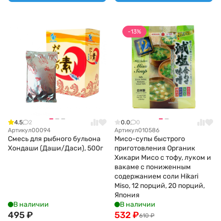
-13%
4.5
2
0.0
0
Артикул
00094
Артикул
010586
Смесь для рыбного бульона
Мисо-супы быстрого
Хондаши (Даши/Даси), 500г
приготовления Органик
Хикари Мисо с тофу, луком и
вакаме с пониженным
содержанием соли Hikari
Miso, 12 порций, 20 порций,
Япония
В наличии
В наличии
495
₽
532
₽
610
₽