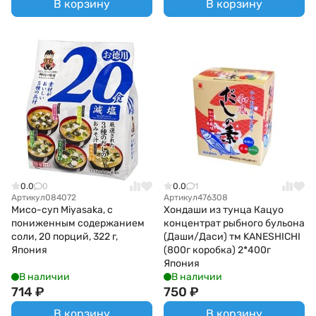
В корзину
В корзину
0.0
0
0.0
1
Артикул
084072
Артикул
476308
Мисо-суп Miyasaka, с
Хондаши из тунца Кацуо
пониженным содержанием
концентрат рыбного бульона
соли, 20 порций, 322 г,
(Даши/Даси) тм KANESHICHI
Япония
(800г коробка) 2*400г
Япония
В наличии
В наличии
714
₽
750
₽
В корзину
В корзину