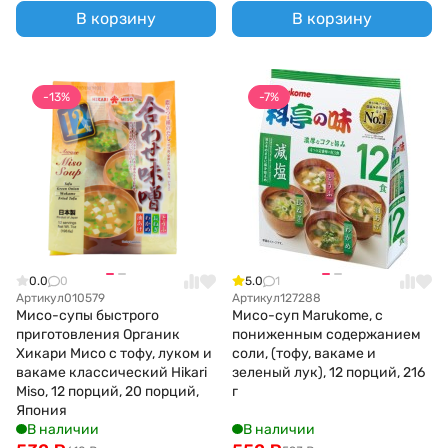
В корзину
В корзину
-13%
-7%
0.0
0
5.0
1
Артикул
010579
Артикул
127288
Мисо-супы быстрого
Мисо-суп Marukome, с
приготовления Органик
пониженным содержанием
Хикари Мисо с тофу, луком и
соли, (тофу, вакаме и
вакаме классический Hikari
зеленый лук), 12 порций, 216
Miso, 12 порций, 20 порций,
г
Япония
В наличии
В наличии