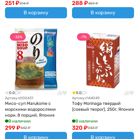
251
₽
288
₽
314
₽
459
₽
В корзину
В корзину
-32%
-7%
0.0
0
5.0
1
Артикул
000431
Артикул
144049
Мисо-суп Marukome с
Тофу Morinaga твердый
морскими водорослями
(соевый творог), 250г, Япония
нори, 8 порций, Япония
В наличии
В наличии
299
₽
320
₽
442
₽
343
₽
В корзину
В корзину