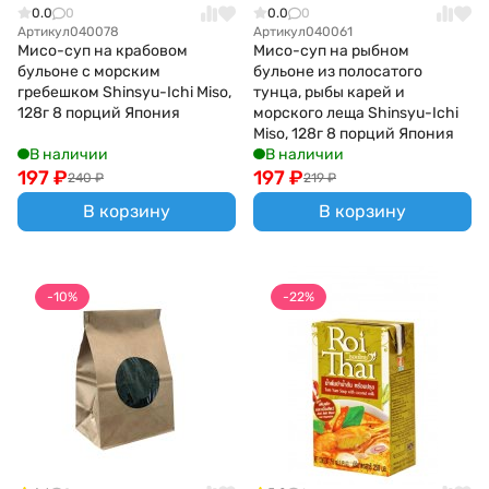
0.0
0
0.0
0
Артикул
040078
Артикул
040061
Мисо-суп на крабовом
Мисо-суп на рыбном
бульоне с морским
бульоне из полосатого
гребешком Shinsyu-Ichi Miso,
тунца, рыбы карей и
128г 8 порций Япония
морского леща Shinsyu-Ichi
Miso, 128г 8 порций Япония
В наличии
В наличии
197
₽
197
₽
240
₽
219
₽
В корзину
В корзину
-10%
-22%