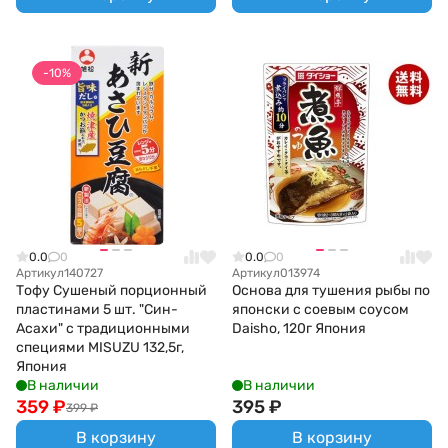
-10%
0.0
0
0.0
0
Артикул
140727
Артикул
013974
Тофу Сушеный порционный
Основа для тушения рыбы по
пластинами 5 шт. "Син-
японски с соевым соусом
Асахи" с традиционными
Daisho, 120г Япония
специями MISUZU 132,5г,
Япония
В наличии
В наличии
359
₽
395
₽
399
₽
В корзину
В корзину