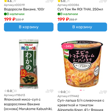
4.6
9
5.0
1
Артикул
00019
Артикул
00086
Водоросли Вакаме, 100г
Суп Том Ям ROI THAI, 250мл
В наличии
В наличии
199
₽
199
₽
220
₽
255
₽
В корзину
В корзину
-34%
0.0
0
0.0
0
Артикул
118613
Артикул
179442
Японский мисо-суп с
Суп-лапша б/п сливочная с
водорослями Вакаме
креветкой и томатом
(основа) Marukome Kabushiki,
Ajinomoto Knorr, 41 г Япония