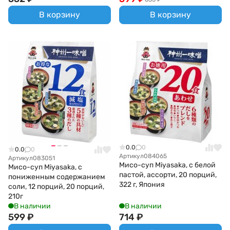
В корзину
В корзину
0.0
0
0.0
0
Артикул
084065
Артикул
083051
Мисо-суп Miyasaka, с белой
Мисо-суп Miyasaka, с
пастой, ассорти, 20 порций,
пониженным содержанием
322 г, Япония
соли, 12 порций, 20 порций,
210г
В наличии
В наличии
599
₽
714
₽