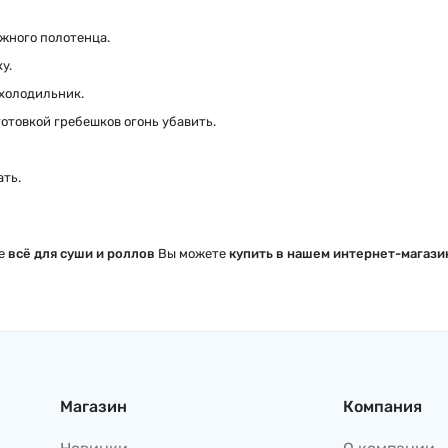
ажного полотенца.
у.
 холодильник.
готовкой гребешков огонь убавить.
ать.
же
всё для суши и роллов
Вы можете
купить в нашем интернет-магазин
Магазин
Компания