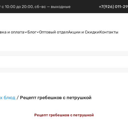
 с 10:00 до 20:00, сб–вс — выходные
+7(926) 011-2
вка и оплата
Блог
Оптовый отдел
Акции и Скидки
Контакты
х блюд
/
Рецепт гребешков с петрушкой
Рецепт гребешков с петрушкой