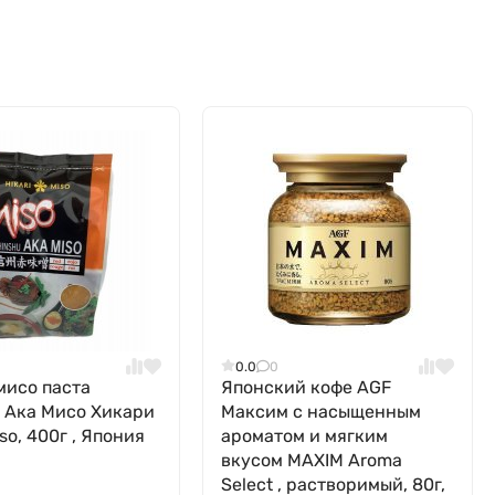
0.0
0
мисо паста
Японский кофе AGF
 Ака Мисо Хикари
Максим с насыщенным
iso, 400г , Япония
ароматом и мягким
вкусом MAXIM Aroma
Select , растворимый, 80г,