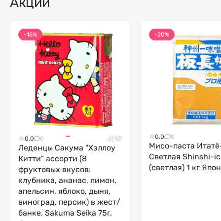
Акции
-15%
-20%
0.0
0
0.0
0
Мисо-паста Итатё
Леденцы Сакума "Хэллоу
Светлая Shinshi-ic
Китти" ассорти (8
(светлая) 1 кг Япо
фруктовых вкусов:
клубника, ананас, лимон,
апельсин, яблоко, дыня,
виноград, персик) в жест/
банке, Sakuma Seika 75г,