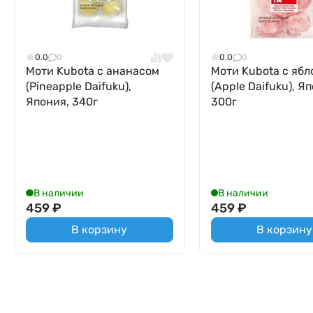
0.0
0
0.0
0
Моти Kubota с ананасом
Моти Kubota с ябл
(Pineapple Daifuku),
(Apple Daifuku), Я
Япония, 340г
300г
В наличии
В наличии
459
₽
459
₽
В корзину
В корзину