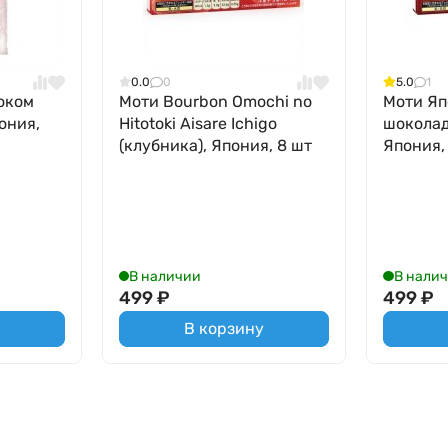
0.0
0
5.0
1
оком
Моти Bourbon Omochi no
Моти Яп
пония,
Hitotoki Aisare Ichigo
шоколад
(клубника), Япония, 8 шт
Япония,
В наличии
В нали
499
₽
499
₽
В корзину