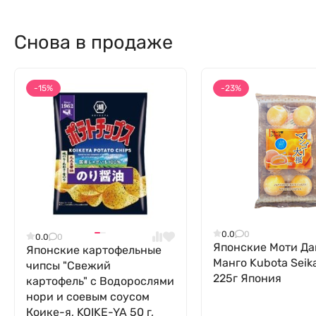
Снова в продаже
-15%
-23%
0.0
0
0.0
0
Японские Моти Да
Японские картофельные
Манго Kubota Seik
чипсы "Свежий
225г Япония
картофель" с Водорослями
нори и соевым соусом
Коике-я, KOIKE-YA 50 г,