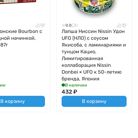
0.0
0
онские Bourbon с
Лапша Ниссин Nissin Удон
ной начинкой,
UFO (НЛО) с соусом
 87г
Якисоба, с ламинариями и
тунцом Кацио,
Лимитированная
коллаборация Nissin
Donbei × UFO к 50-летию
бренда, Япония
чии
В наличии
432
₽
В корзину
В корзину