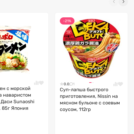
-21%
0.0
1
ен с морской
Суп-лапша быстрого
а наваристом
приготовления, Nissin на
 Даси Sunaoshi
мясном бульоне с соевым
, 85г Япония
соусом, 112гр