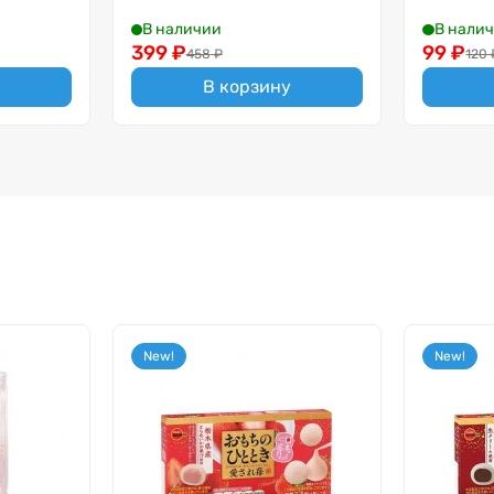
В наличии
В нали
399
₽
99
₽
458
₽
120
В корзину
New!
New!