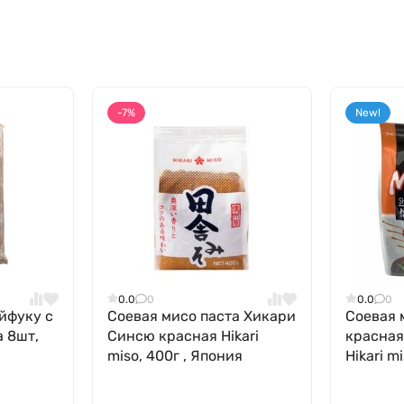
-7%
New!
0.0
0
0.0
0
йфуку с
Соевая мисо паста Хикари
Соевая 
a 8шт,
Синсю красная Hikari
красная
miso, 400г , Япония
Hikari m