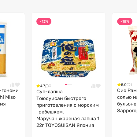
-13%
-18%
5.0
1
4.7
3
-гономи
Сио Рам
Суп-лапша
hi Miso
солью н
Тоюсуисан быстрого
ния
бульоне
приготовления с морским
Sapporo
гребешком,
Маручан жареная лапша 1
22г TOYOSUISAN Япония