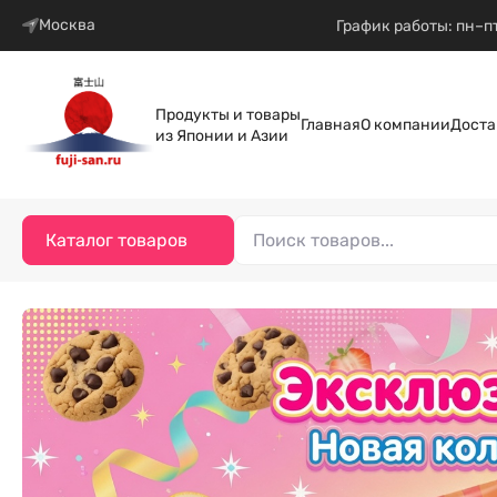
Москва
График работы: пн–пт
Продукты и товары
Главная
О компании
Доста
из Японии и Азии
Каталог товаров