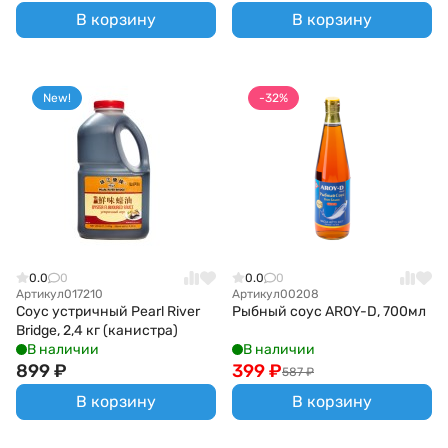
В корзину
В корзину
New!
-32%
0.0
0
0.0
0
Артикул
017210
Артикул
00208
Соус устричный Pearl River
Рыбный соус AROY-D, 700мл
Bridge, 2,4 кг (канистра)
В наличии
В наличии
899
₽
399
₽
587
₽
В корзину
В корзину