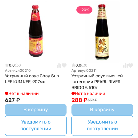
-20%
0.0
0
0.0
0
Артикул
00210
Артикул
00211
Устричный соус Choy Sun
Устричный соус высшей
LEE KUM KEE, 907мл
категории PEARL RIVER
BRIDGE, 510г
Нет в наличии
Нет в наличии
627
₽
288
₽
359
₽
В корзину
В корзину
Уведомить о
Уведомить о
поступлении
поступлении