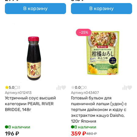
В корзину
В корзину
-25%
5.0
3
0.0
0
Артикул
012413
Артикул
043407
Устричный соус высшей
Готовый бульон для
категории PEARL RIVER
пшеничной лапши (удон) c
BRIDGE, 148г
тертым дайконом и юдзу с
экстрактом кацуо Daisho,
120г Япония
В наличии
В наличии
196
₽
359
₽
480
₽