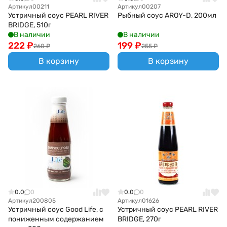
Артикул
00211
Артикул
00207
Устричный соус PEARL RIVER
Рыбный соус AROY-D, 200мл
BRIDGE, 510г
В наличии
В наличии
222
₽
199
₽
260
₽
255
₽
В корзину
В корзину
0.0
0
0.0
0
Артикул
200805
Артикул
01626
Устричный соус Good Life, с
Устричный соус PEARL RIVER
пониженным содержанием
BRIDGE, 270г