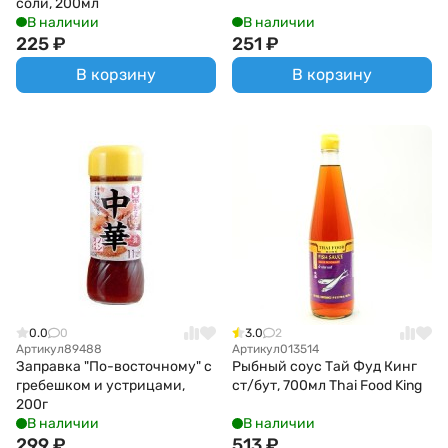
соли, 200мл
В наличии
В наличии
225
₽
251
₽
В корзину
В корзину
0.0
0
3.0
2
Артикул
89488
Артикул
013514
Заправка "По-восточному" с
Рыбный соус Тай Фуд Кинг
гребешком и устрицами,
ст/бут, 700мл Thai Food King
200г
В наличии
В наличии
299
₽
513
₽