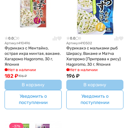
0.0
0
0.0
0
Артикул
410496
Артикул
410502
Фурикакэ с Ментайко,
Фурикакэ с мальками рыб
острая икра минтая, вакаме.
Ширасу, Вакаме и Матча
Хагаромо Hagoromo, 30 г,
Хагоромо (Приправа к рису)
Япония
Hagoromo, 30 г, Япония
Нет в наличии
Нет в наличии
182
₽
196
₽
196
₽
В корзину
В корзину
Уведомить о
Уведомить о
поступлении
поступлении
-37%