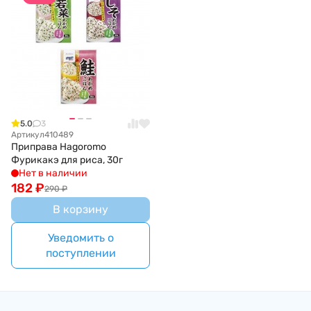
5.0
3
Артикул
410489
Приправа Hagoromo
Фурикакэ для риса, 30г
Нет в наличии
182
₽
290
₽
В корзину
Уведомить о
поступлении