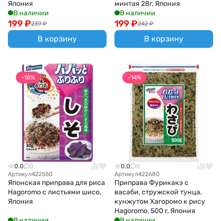
Япония
минтая 28г, Япония
В наличии
В наличии
199
₽
199
₽
239
₽
242
₽
В корзину
В корзину
-18%
-14%
0.0
0
0.0
0
Артикул
422550
Артикул
422680
Японская приправа для риса
Приправа Фурикакэ с
Hagoromo с листьями шисо,
васаби, стружской тунца,
Япония
кунжутом Хагоромо к рису
Hagoromo, 500 г, Япония
В наличии
В наличии