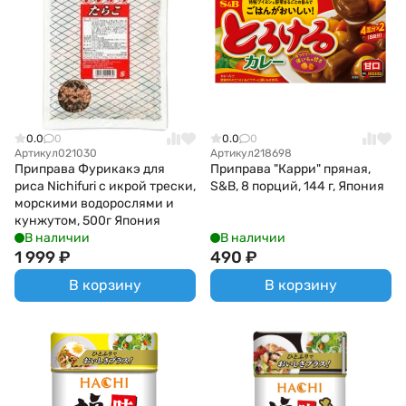
0.0
0
0.0
0
Артикул
021030
Артикул
218698
Приправа Фурикакэ для
Приправа "Карри" пряная,
риса Nichifuri с икрой трески,
S&B, 8 порций, 144 г, Япония
морскими водорослями и
кунжутом, 500г Япония
В наличии
В наличии
1 999
₽
490
₽
В корзину
В корзину