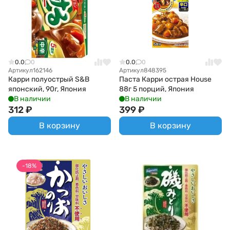
0.0
0
0.0
0
Артикул
162146
Артикул
848395
Карри полуострый S&B
Паста Карри острая House
японский, 90г, Япония
88г 5 порций, Япония
В наличии
В наличии
312
₽
399
₽
В корзину
В корзину
-18%