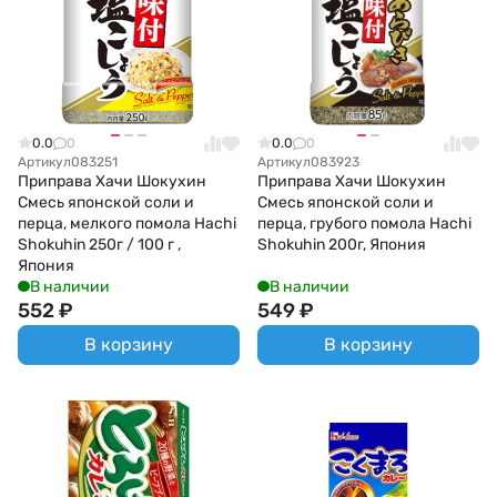
0.0
0
0.0
0
Артикул
083251
Артикул
083923
Приправа Хачи Шокухин
Приправа Хачи Шокухин
Смесь японской соли и
Смесь японской соли и
перца, мелкого помола Hachi
перца, грубого помола Hachi
Shokuhin 250г / 100 г ,
Shokuhin 200г, Япония
Япония
В наличии
В наличии
552
₽
549
₽
В корзину
В корзину