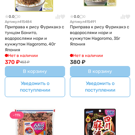
0.0
0
0.0
0
Артикул
415484
Артикул
415491
Приправа к рису Фурикакэ с
Приправа к рису Фурикакэ с
тунцом Бонито,
водорослями нори и
водорослями нори и
кунжутом Hagoromo, 35г
кунжутом Hagoromo, 40г
Япония
Япония
Нет в наличии
Нет в наличии
370
₽
380
₽
453
₽
В корзину
В корзину
Уведомить о
Уведомить о
поступлении
поступлении
-11%