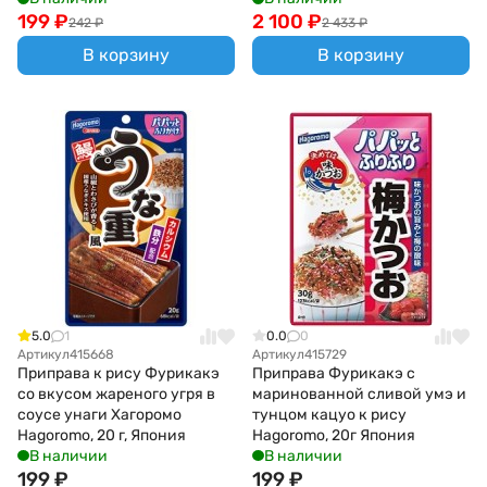
199
₽
2 100
₽
242
₽
2 433
₽
В корзину
В корзину
5.0
1
0.0
0
Артикул
415668
Артикул
415729
Приправа к рису Фурикакэ
Приправа Фурикакэ c
со вкусом жареного угря в
маринованной сливой умэ и
соусе унаги Хагоромо
тунцом кацуо к рису
Hagoromo, 20 г, Япония
Hagoromo, 20г Япония
В наличии
В наличии
199
₽
199
₽