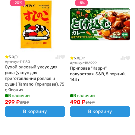
-20%
-5%
5.0
1
5.0
2
Артикул
111180
Артикул
186999
Сухой рисовый уксус для
Приправа "Карри"
риса (уксус для
полуострая, S&B, 8 порций,
приготовления роллов и
144 г
суши) Tamanoi (приправа), 75
г, Япония
В наличии
В наличии
299
₽
490
₽
372
₽
516
₽
В корзину
В корзину