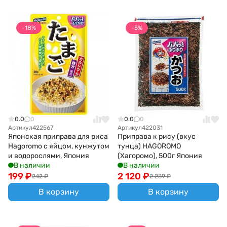
-18%
-5%
0.0
0
0.0
0
Артикул
422567
Артикул
422031
Японская приправа для риса
Приправа к рису (вкус
Hagoromo с яйцом, кунжутом
тунца) HAGOROMO
и водорослями, Япония
(Хагоромо), 500г Япония
В наличии
В наличии
199
₽
2 120
₽
242
₽
2 239
₽
В корзину
В корзину