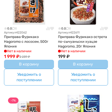
0.0
0
0.0
0
Артикул
422062
Артикул
422611
Приправа Фурикакэ
Приправа Фурикакэ острота
Hagoromo с лососем, 500г
по-сычуаньски хуацзе
Япония
Hagoromo, 20г Япония
Нет в наличии
Нет в наличии
1 999
₽
199
₽
2 239
₽
В корзину
В корзину
Уведомить о
Уведомить о
поступлении
поступлении
-7%