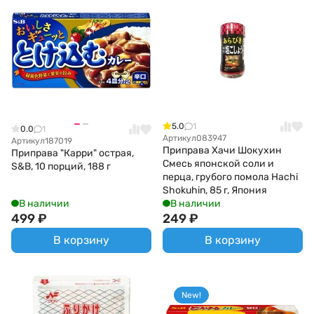
5.0
1
0.0
1
Артикул
083947
Артикул
187019
Приправа Хачи Шокухин
Приправа "Карри" острая,
Смесь японской соли и
S&B, 10 порций, 188 г
перца, грубого помола Hachi
Shokuhin, 85 г, Япония
В наличии
В наличии
499
₽
249
₽
В корзину
В корзину
New!