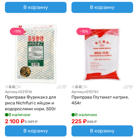
В корзину
В корзину
-11%
-15%
0.0
0
0.0
0
Артикул
021016
Артикул
010761
Приправа Фурикакэ для
Приправа Глутамат натрия,
риса Nichifuri с яйцом и
454г
водорослями нори, 500г
В наличии
В наличии
2 100
₽
225
₽
2 349
₽
265
₽
В корзину
В корзину