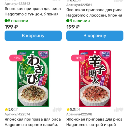
0.0
0
Артикул
422543
Артикул
422581
Японская приправа для риса
Японская приправа для риса
Hagoromo с тунцом, Япония
Hagoromo с лососем, Япония
В наличии
В наличии
199
₽
199
₽
В корзину
В корзину
-17%
-18%
5.0
1
5.0
1
Артикул
422574
Артикул
422598
Японская приправа для риса
Японская приправа для риса
Hagoromo с корнем васаби,
Hagoromo с острой икрой