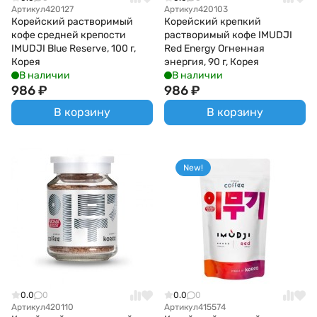
Артикул
420127
Артикул
420103
Корейский растворимый
Корейский крепкий
кофе средней крепости
растворимый кофе IMUDJI
IMUDJI Blue Reserve, 100 г,
Red Energy Огненная
Корея
энергия, 90 г, Корея
В наличии
В наличии
986
₽
986
₽
В корзину
В корзину
New!
0.0
0
0.0
0
Артикул
420110
Артикул
415574