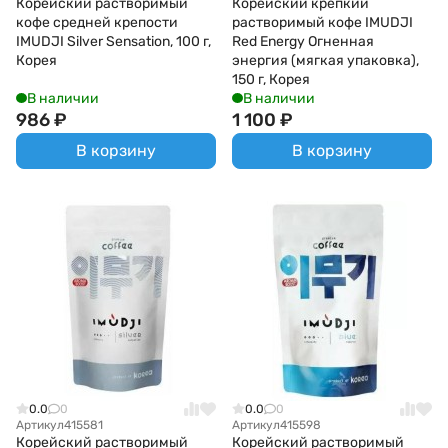
Корейский растворимый
Корейский крепкий
кофе средней крепости
растворимый кофе IMUDJI
IMUDJI Silver Sensation, 100 г,
Red Energy Огненная
Корея
энергия (мягкая упаковка),
150 г, Корея
В наличии
В наличии
986
₽
1 100
₽
В корзину
В корзину
0.0
0
0.0
0
Артикул
415581
Артикул
415598
Корейский растворимый
Корейский растворимый