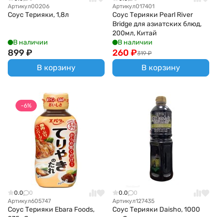
Артикул
00206
Артикул
017401
Соус Терияки, 1,8л
Соус Терияки Pearl River
Bridge для азиатских блюд,
200мл, Китай
В наличии
В наличии
899
₽
260
₽
319
₽
В корзину
В корзину
-6%
0.0
0
0.0
0
Артикул
605747
Артикул
127435
Соус Терияки Ebara Foods,
Соус Терияки Daisho, 1000