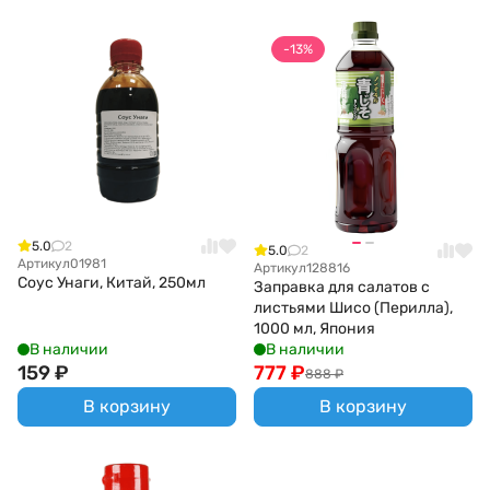
-13%
5.0
2
5.0
2
Артикул
01981
Артикул
128816
Соус Унаги, Китай, 250мл
Заправка для салатов с
листьями Шисо (Перилла),
1000 мл, Япония
В наличии
В наличии
159
₽
777
₽
888
₽
В корзину
В корзину