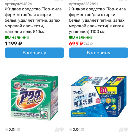
Артикул
294894
Артикул
2282891
Жидкое средство "Top-сила
Жидкое средство "Top-сила
ферментов"для стирки
ферментов"для стирки
белья, удаляет пятна, запах
белья, удаляет пятна, запах
морской свежести,
морской свежести( мягкая
наполнитель, 810мл
упаковка) 1100 мл
В наличии
В наличии
1 199
₽
699
₽
747
₽
В корзину
В корзину
0.0
0
0.0
0