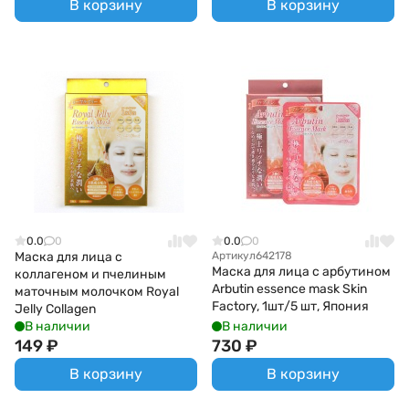
В корзину
В корзину
0.0
0
0.0
0
Маска для лица с
Артикул
642178
Маска для лица с арбутином
коллагеном и пчелиным
Arbutin essence mask Skin
маточным молочком Royal
Factory, 1шт/5 шт, Япония
Jelly Collagen
В наличии
В наличии
149
₽
730
₽
В корзину
В корзину