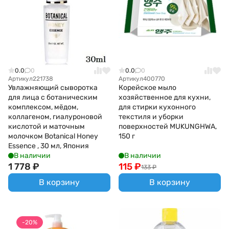
0.0
0
0.0
0
Артикул
221738
Артикул
400770
Увлажняющий сыворотка
Корейское мыло
для лица с ботаническим
хозяйственное для кухни,
комплексом, мёдом,
для стирки кухонного
коллагеном, гиалуроновой
текстиля и уборки
кислотой и маточным
поверхностей MUKUNGHWA,
молочком Botanical Honey
150 г
Essence , 30 мл, Япония
В наличии
В наличии
1 778
₽
115
₽
133
₽
В корзину
В корзину
-20%