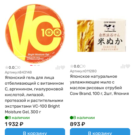
0.0
0
0.0
0
Артикул
011280
Артикул
843148
Японское натуральное
Японский гель для лица
увлажняющее мыло с
отбеливающий с витамином
маслом рисовых отрубей
С, аргинином, гиалуроновой
Cow Brand, 100 г, 2шт, Япония
кислотой, липазой,
протеазой и растительными
экстрактами VC-100 Bright
Moisture Gel, 300 г
В наличии
В наличии
1 932
₽
893
₽
В корзину
В корзину