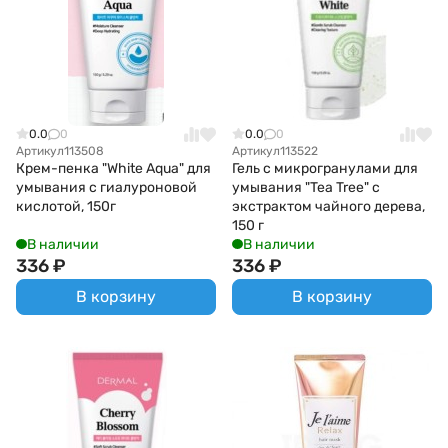
0.0
0
0.0
0
Артикул
113508
Артикул
113522
Крем-пенка "White Aqua" для
Гель с микрогранулами для
умывания с гиалуроновой
умывания "Tea Tree" с
кислотой, 150г
экстрактом чайного дерева,
150 г
В наличии
В наличии
336
₽
336
₽
В корзину
В корзину