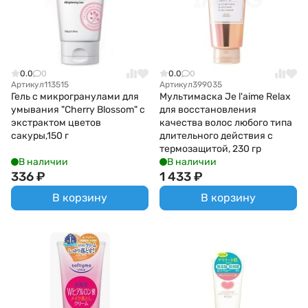
0.0
0
0.0
0
Артикул
113515
Артикул
399035
Гель с микрогранулами для
Мультимаска Je l'aime Relax
умывания "Cherry Blossom" с
для восстановления
экстрактом цветов
качества волос любого типа
сакуры,150 г
длительного действия с
термозащитой, 230 гр
В наличии
В наличии
336
₽
1 433
₽
В корзину
В корзину