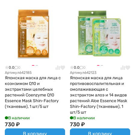
0.0
0
0.0
0
Артикул
642185
Артикул
642123
Японская маска для лица с
Японская маска для лица
коэнзимом Q10 и
противовоспалительная и
экстрактами целебных
омолаживающая с
растений Coenzyme Q10
экстрактом алоэ и 14 видов
Essence Mask Shin-Factory
растений Aloe Essence Mask
(тканевые), 1 шт/5 шт
Shin-Factory (тканевые), 1
шт/5 шт
В наличии
В наличии
730
₽
730
₽
В корзину
В корзину