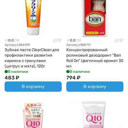
0.0
0
0.0
0
Артикул
386199
Артикул
188711
Зубная паста ClearClean для
Концентрированный
профилактики развития
роликовый дезодорант "Ban
кариеса с гранулами
Roll On" Цветочный аромат 30
(цитрус и мята), 120г
мл
В наличии
В наличии
483
₽
794
₽
В корзину
В корзину