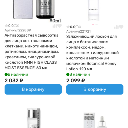
0.0
0
0.0
0
Артикул
222889
Артикул
221721
Антивозрастная сыворотка
Увлажняющий лосьон для
для лица со стволовыми
лица с ботаническим
клетками, никотинамидом,
комплексом, мёдом,
ретинолом, ниацинамидом,
коллагеном, гиалуроновой
креатином, гиалуроновой
кислотой и маточным
кислотой NMN HIGH CLASS
молочком Botanical Honey
MOIST ESSENCE, 60 мл
Lotion, 120 мл
В наличии
В наличии
2 032
₽
2 099
₽
В корзину
В корзину