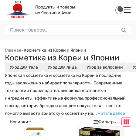
Продукты и товары
из Японии и Азии
Главная
–
Косметика из Кореи и Японии
Косметика из Кореи и Японии
Уход для тела
Уход для лица
Уход за волосами
У
Японская косметика и косметика из Кореи в последние
годы заслуженно набирает популярность. Современные
технологии производства, высококачественные
ингредиенты, эффективные формулы, профессиональный
подход, история бренда и доверие покупателя — все это
помогло вывести азиатскую косметику на...
Читать далее
Новинки
Фильтры