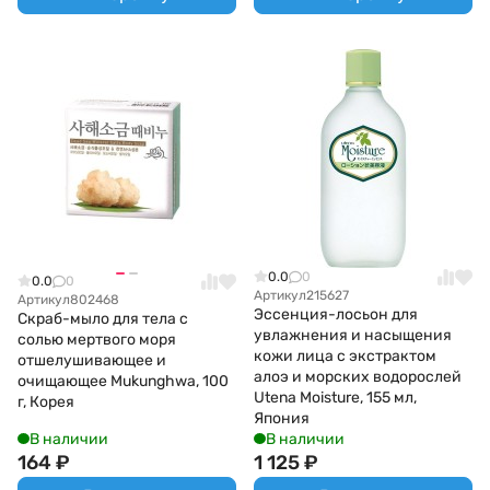
0.0
0
0.0
0
Артикул
215627
Артикул
802468
Эссенция-лосьон для
Скраб-мыло для тела с
увлажнения и насыщения
солью мертвого моря
кожи лица с экстрактом
отшелушивающее и
алоэ и морских водорослей
очищающее Mukunghwa, 100
Utena Moisture, 155 мл,
г, Корея
Япония
В наличии
В наличии
164
₽
1 125
₽