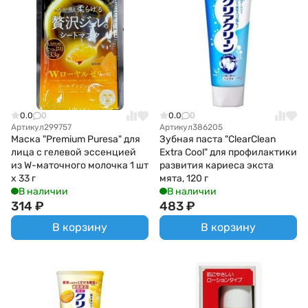
0.0
0
0.0
0
Артикул
299757
Артикул
386205
Маска "Premium Puresa" для
Зубная паста "ClearClean
лица с гелевой эссенцией
Extra Cool" для профилактики
из W-маточного молочка 1 шт
развития кариеса экста
х 33 г
мята, 120 г
В наличии
В наличии
314
₽
483
₽
В корзину
В корзину