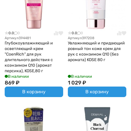
0.0
0
0.0
0
Артикул
394481
Артикул
397208
Глубокоувлажняющий и
Увлажняющий и придающий
осветляющий крем
ровный тон коже крем для
"CoenRich" для рук
рук с коэнзимом Q10 (без
длительного действия с
аромата) KOSE 80 г
коэнзимом Q10 (аромат
персика), KOSE,80 г
В наличии
В наличии
869
₽
1 029
₽
В корзину
В корзину