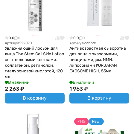
0.0
0
0.0
0
Артикул
222070
Артикул
222728
Увлажняющий лосьон для
Антивозрастная сыворотка
лица The Stem Cell Skin Lotion
для лица с экзосомами,
со стволовыми клетками,
ниацинамидом, NMN,
коллагеном, ретинолом,
липосомами KORJAPAN
гиалуроновой кислотой, 120
EXOSOME HIGH, 55мл
мл
В наличии
В наличии
2 263
₽
1 963
₽
В корзину
В корзину
-14%
New!