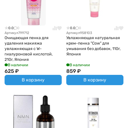
0.0
0
0.0
0
Артикул
799712
Артикул
958103
Очищающая пенка для
Увлажняющая натуральная
удаления макияжа
крем-пенка "Cow" для
увлажняющая с W-
умывания без добавок, 110г,
гиалуроновой кислотой,
Япония
210г, Япония
В наличии
В наличии
625
₽
859
₽
В корзину
В корзину