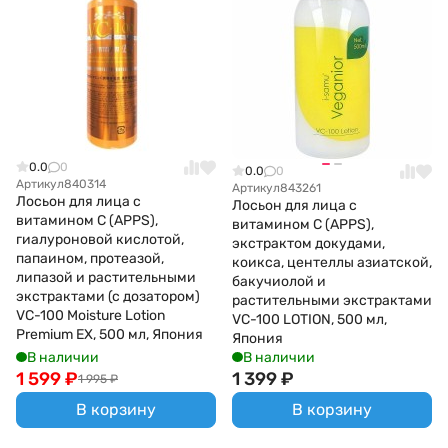
0.0
0
0.0
0
Артикул
840314
Артикул
843261
Лосьон для лица с
Лосьон для лица с
витамином С (APPS),
витамином С (APPS),
гиалуроновой кислотой,
экстрактом докудами,
папаином, протеазой,
коикса, центеллы азиатской,
липазой и растительными
бакучиолой и
экстрактами (с дозатором)
растительными экстрактами
VC-100 Moisture Lotion
VC-100 LOTION, 500 мл,
Premium EX, 500 мл, Япония
Япония
В наличии
В наличии
1 599
₽
1 399
₽
1 995
₽
В корзину
В корзину