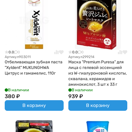
0.0
0
0.0
0
Артикул
903011
Артикул
299214
Отбеливающая зубная паста
Маска "Premium Puresa" для
"Xyldent" MUKUNGHWA
лица с гелевой эссенцией
Цитрус и гамамелис, 110г
из W-гиалуроновой кислоты,
сквалана, керамидов и
аминокислот, 3 шт х 33 г
В наличии
В наличии
380
₽
939
₽
В корзину
В корзину