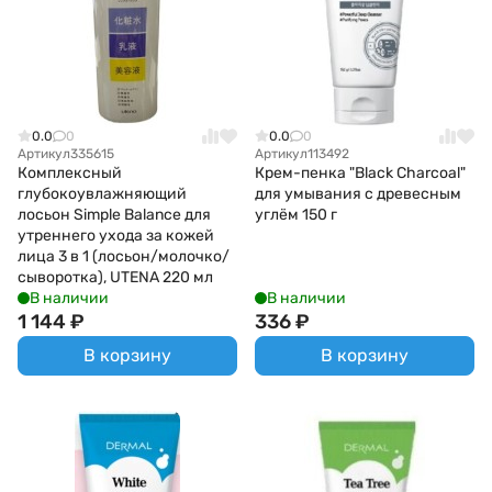
0.0
0
0.0
0
Артикул
335615
Артикул
113492
Комплексный
Крем-пенка "Black Charcoal"
глубокоувлажняющий
для умывания с древесным
лосьон Simple Balance для
углём 150 г
утреннего ухода за кожей
лица 3 в 1 (лосьон/молочко/
сыворотка), UTENA 220 мл
В наличии
В наличии
1 144
₽
336
₽
В корзину
В корзину