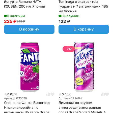
йогурта Ramune HATA
Tominaga с экстрактом
KOUSEN, 200 мл, Япония
гуарана и 7 витаминами, 185
мл Япония
В наличии
В наличии
225
₽
122
₽
248
₽
В корзину
В корзину
-21%
0.0
0
0.0
0
Артикул
035378
Артикул
022684
Японская Фанта Виноград
Лимонад со вкусом
Низкокалорийная с
винограда (виноградная
витамином В6 Fanta Grape
сода) Grape Soda SANGARIA,