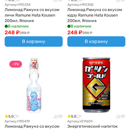
Артикул
190334
Артикул
190358
Лимонад Рамунэ со вкусом
Лимонад Рамунэ со вкусом
личи Ramune Hata Kousen
юдзу Ramune Hata Kousen
200мл, Япония
200мл, Япония
В наличии
В наличии
248
₽
248
₽
288
₽
288
₽
В корзину
В корзину
-9%
5.0
1
5.0
1
Артикул
190419
Артикул
511609
Лимонад Рамунэ со вкусом
Энергетический напиток