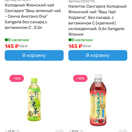
Артикул
022776
Холодный Японский чай
Напиток Сангария Холодный
Сангария "Ваш зеленый чай
Японский чай "Ваш Чай
- Сенча Анатано Оча"
Ходзича", без сахара, с
Sangaria без сахара,с
витамином С (крепкий)
витамином С , 0,5л
охлажденный, 0,6л Sangaria
Япония
В наличии
В наличии
145
₽
145
₽
172
₽
177
₽
В корзину
В корзину
-16%
-16%
0.0
0
0.0
0