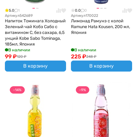
5.0
1
0.0
0
Артикул
542689
Артикул
170022
Напиток Томинага Холодный
Лимонад Рамунэ с колой
Зеленый чай Кобэ Сабо с
Ramune Hata Kousen, 200 мл,
витамином С, без сахара, 6,5
Япония
унций Kobe Sabo Tominaga,
185мл, Япония
В наличии
В наличии
99
₽
225
₽
120
₽
248
₽
В корзину
В корзину
-14%
-9%