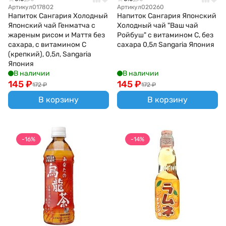
Артикул
017802
Артикул
020260
Напиток Сангария Холодный
Напиток Сангария Японский
Японский чай Генматча с
Холодный чай "Ваш чай
жареным рисом и Маття без
Ройбуш" с витамином С, без
сахара, с витамином С
сахара 0,5л Sangaria Япония
(крепкий), 0,5л, Sangaria
Япония
В наличии
В наличии
145
₽
145
₽
172
₽
172
₽
В корзину
В корзину
-16%
-14%