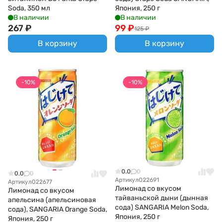
Soda, 350 мл
Япония, 250 г
В наличии
В наличии
267
₽
99
₽
125
₽
В корзину
В корзину
-10%
-10%
0.0
0
0.0
0
Артикул
022691
Артикул
022677
Лимонад со вкусом
Лимонад со вкусом
тайваньской дыни (дынная
апельсина (апельсиновая
сода) SANGARIA Melon Soda,
сода), SANGARIA Orange Soda,
Япония, 250 г
Япония, 250 г