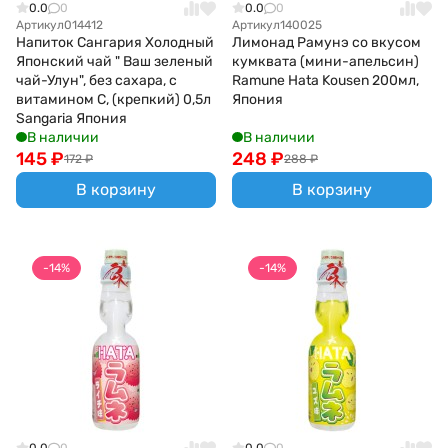
0.0
0
0.0
0
Артикул
014412
Артикул
140025
Напиток Сангария Холодный
Лимонад Рамунэ со вкусом
Японский чай " Ваш зеленый
кумквата (мини-апельсин)
чай-Улун", без сахара, с
Ramune Hata Kousen 200мл,
витамином С, (крепкий) 0,5л
Япония
Sangaria Япония
В наличии
В наличии
145
₽
248
₽
172
₽
288
₽
В корзину
В корзину
-14%
-14%
0.0
0
0.0
0