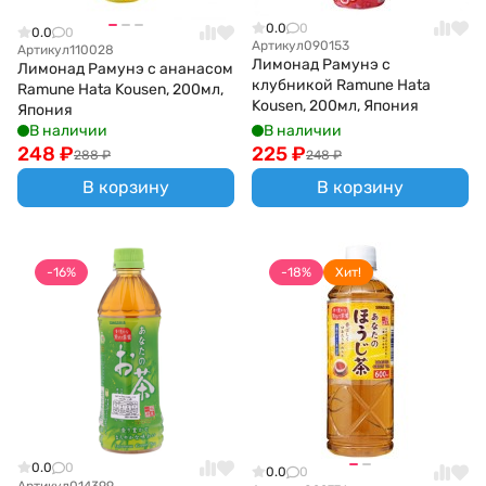
0.0
0
0.0
0
Артикул
090153
Артикул
110028
Лимонад Рамунэ с
Лимонад Рамунэ с ананасом
клубникой Ramune Hata
Ramune Hata Kousen, 200мл,
Kousen, 200мл, Япония
Япония
В наличии
В наличии
248
₽
225
₽
288
₽
248
₽
В корзину
В корзину
-16%
-18%
Хит!
0.0
0
0.0
0
Артикул
014399