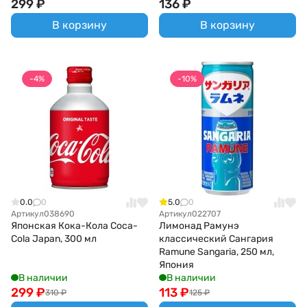
299
₽
136
₽
В корзину
В корзину
-4%
-10%
0.0
0
5.0
0
Артикул
038690
Артикул
022707
Японская Кока-Кола Coca-
Лимонад Рамунэ
Cola Japan, 300 мл
классический Сангария
Ramune Sangaria, 250 мл,
Япония
В наличии
В наличии
299
₽
113
₽
310
₽
125
₽