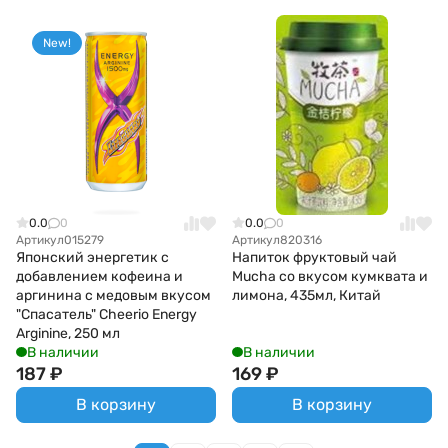
New!
0.0
0
0.0
0
Артикул
015279
Артикул
820316
Японский энергетик с
Напиток фруктовый чай
добавлением кофеина и
Mucha со вкусом кумквата и
аргинина с медовым вкусом
лимона, 435мл, Китай
"Спасатель" Cheerio Energy
Arginine, 250 мл
В наличии
В наличии
187
₽
169
₽
В корзину
В корзину