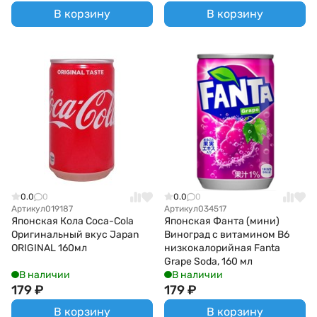
В корзину
В корзину
0.0
0
0.0
0
Артикул
019187
Артикул
034517
Японская Кола Coca-Cola
Японская Фанта (мини)
Оригинальный вкус Japan
Виноград с витамином В6
ORIGINAL 160мл
низкокалорийная Fanta
Grape Soda, 160 мл
В наличии
В наличии
179
₽
179
₽
В корзину
В корзину