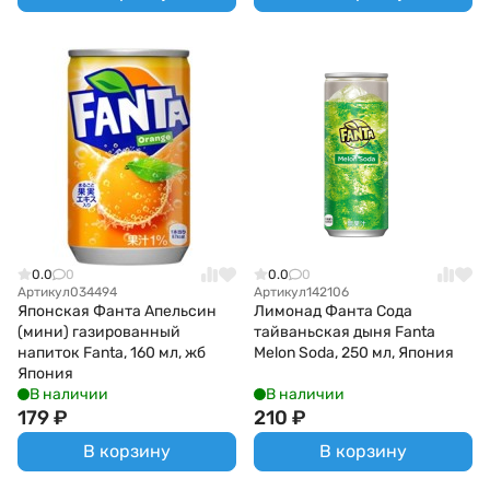
0.0
0
0.0
0
Артикул
034494
Артикул
142106
Японская Фанта Апельсин
Лимонад Фанта Сода
(мини) газированный
тайваньская дыня Fanta
напиток Fanta, 160 мл, жб
Melon Soda, 250 мл, Япония
Япония
В наличии
В наличии
179
₽
210
₽
В корзину
В корзину