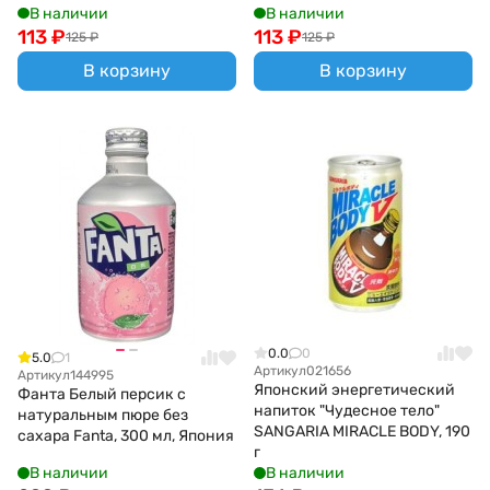
В наличии
В наличии
113
₽
113
₽
125
₽
125
₽
В корзину
В корзину
0.0
0
5.0
1
Артикул
021656
Артикул
144995
Японский энергетический
Фанта Белый персик с
напиток "Чудесное тело"
натуральным пюре без
SANGARIA MIRACLE BODY, 190
сахара Fanta, 300 мл, Япония
г
В наличии
В наличии