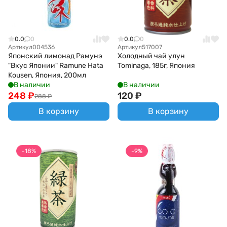
0.0
0
0.0
0
Артикул
004536
Артикул
517007
Японский лимонад Рамунэ
Холодный чай улун
"Вкус Японии" Ramune Hata
Tominaga, 185г, Япония
Kousen, Япония, 200мл
В наличии
В наличии
248
₽
120
₽
288
₽
В корзину
В корзину
-18%
-9%