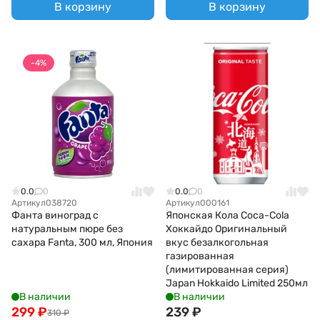
В корзину
В корзину
-4%
0.0
0
0.0
0
Артикул
038720
Артикул
000161
Фанта виноград с
Японская Кола Coca-Cola
натуральным пюре без
Хоккайдо Оригинальный
сахара Fanta, 300 мл, Япония
вкус безалкогольная
газированная
(лимитированная серия)
Japan Hokkaido Limited 250мл
В наличии
В наличии
299
₽
239
₽
310
₽