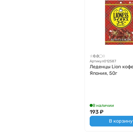
0.0
0
Артикул
012587
Леденцы Lion коф
Япония, 50г
В наличии
193
₽
В корзину