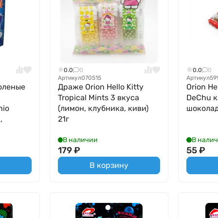
0.0
0
0.0
0
Артикул
070515
Артикул
59
оленые
Драже Orion Hello Kitty
Orion Hel
Tropical Mints 3 вкуса
DeChu 
hio
(лимон, клубника, киви)
шокола
,
21г
В наличии
В нали
179
₽
55
₽
В корзину