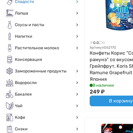
Сладости
Лапша
Соусы и пасты
Напитки
0.0
0
Артикул
062170
Растительное молоко
Конфеты Корис "С
рамунэ" со вкусом
Консервация
Грейпфрут, Koris S
Замороженные продукты
Ramune Grapefruit 
Япония
Водоросли
В наличии
249
₽
Бакалея
В корзину
Чай
Кофе
Снэки