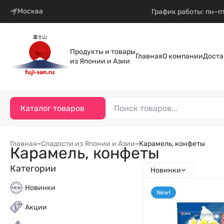
Москва
График работы: пн–пт
Продукты и товары
Главная
О компании
Доста
из Японии и Азии
Каталог товаров
Главная
–
Сладости из Японии и Азии
–
Карамель, конфеты
Карамель, конфеты
Категории
Новинки
Новинки
New!
Акции