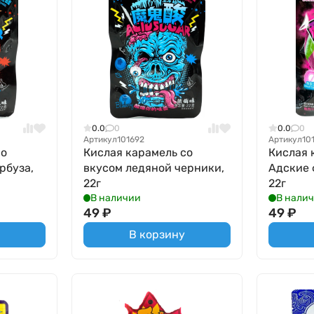
0.0
0
0.0
0
Артикул
101692
Артикул
10
со
Кислая карамель со
Кислая 
рбуза,
вкусом ледяной черники,
Адские 
22г
22г
В наличии
В нали
49
₽
49
₽
В корзину