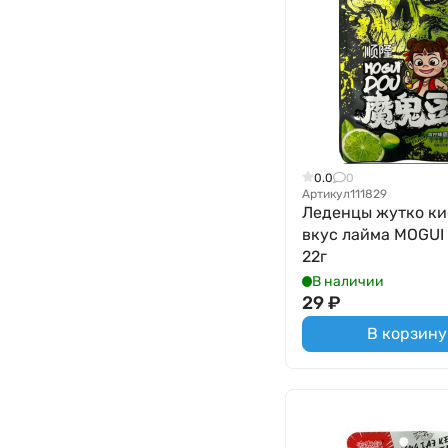
0.0
0
Артикул
111829
Леденцы жутко к
вкус лайма MOGUI
22г
В наличии
29
₽
В корзину