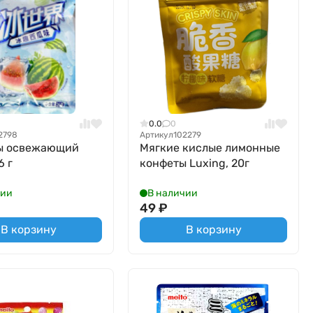
0.0
0
2798
Артикул
102279
ы освежающий
Мягкие кислые лимонные
6 г
конфеты Luxing, 20г
чии
В наличии
49
₽
В корзину
В корзину