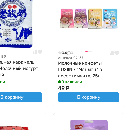
0.0
0
1159
Артикул
102187
ьная карамель
Молочные конфеты
 Молочный йогурт,
LUXIING "Мэнмэн" в
ай
ассортименте, 25г
чии
В наличии
49
₽
В корзину
В корзину