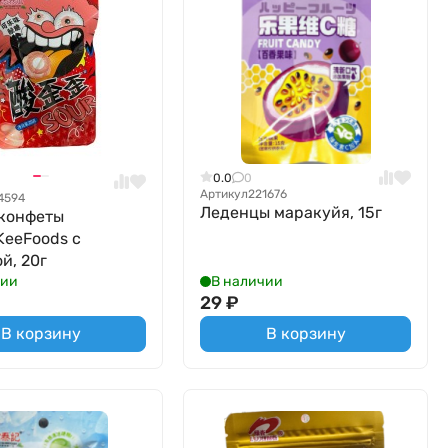
0.0
0
Артикул
221676
4594
Леденцы маракуйя, 15г
конфеты
KeeFoods с
й, 20г
чии
В наличии
29
₽
В корзину
В корзину