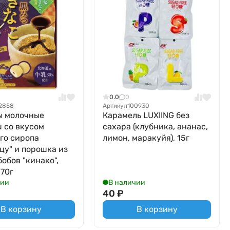
0.0
0
2858
Артикул
100930
ы молочные
Карамель LUXIING без
u со вкусом
сахара (клубника, ананас,
го сиропа
лимон, маракуйя), 15г
цу" и порошка из
бобов "кинако",
 70г
чии
В наличии
40
₽
В корзину
В корзину