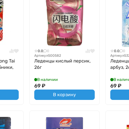
0.0
0
0.0
0
Артикул
500582
Артикул
53
ong Tai
Леденцы кислый персик,
Леденц
бники,
26г
арбуз, 2
В наличии
В нали
69
₽
69
₽
В корзину