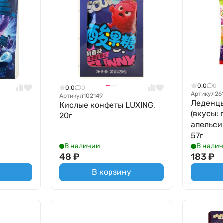
0.0
0
0.0
0
Артикул
26
Артикул
102149
Леденцы
Кислые конфеты LUXING,
(вкусы: 
20г
апельсин
57г
В наличии
В нали
48
₽
183
₽
В корзину