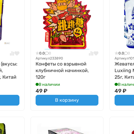
0.0
0
0.0
0
Артикул
233890
Артикул
10
(вкусы:
Конфеты со взрывной
Жевател
й,
клубничной начинкой,
Luxiing
, Китай
120г
25г, Кит
В наличии
В нали
49
₽
49
₽
В корзину