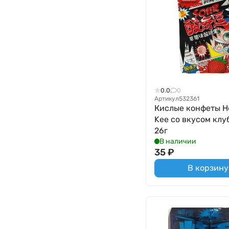
0.0
0
Артикул
532361
Кислые конфеты H
Kee со вкусом клу
26г
В наличии
35
₽
В корзину