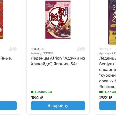
0.0
0
0.0
0
Артикул
231918
Артикул
22
ейные,
Леденцы Atrion "Адзуки из
Леденц
Хоккайдо", Япония, 54г
Senjyak
сахарно
"куроми
соевых 
Япония,
В наличии
В нали
184
₽
292
₽
В корзину