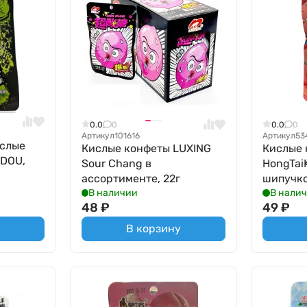
0.0
0
0.0
0
Артикул
101616
Артикул
53
ислые
Кислые конфеты LUXING
Кислые 
 DOU,
Sour Chang в
HongTai
ассортименте, 22г
шипучко
В наличии
В нали
48
₽
49
₽
В корзину