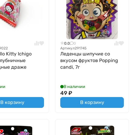
0.0
0
9022
Артикул
291745
lo Kitty Ichigo
Леденцы шипучие со
клубничные
вкусом фруктов Popping
дные драже
candi, 7г
чии
В наличии
49
₽
В корзину
В корзину