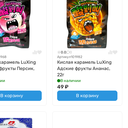
0.0
0
1968
Артикул
101982
карамель LuXing
Кислая карамель LuXing
фрукты Персик,
Адские фрукты Ананас,
22г
чии
В наличии
49
₽
В корзину
В корзину