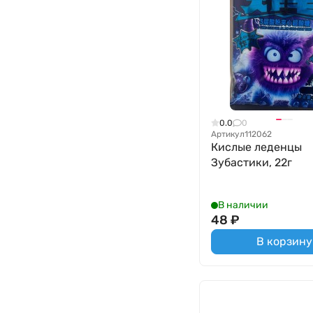
0.0
0
Артикул
112062
Кислые леденцы
Зубастики, 22г
В наличии
48
₽
В корзину