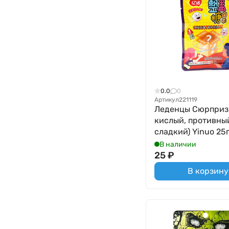
0.0
0
Артикул
221119
Леденцы Сюрприз 
кислый, противны
сладкий) Yinuo 25г
В наличии
25
₽
В корзину