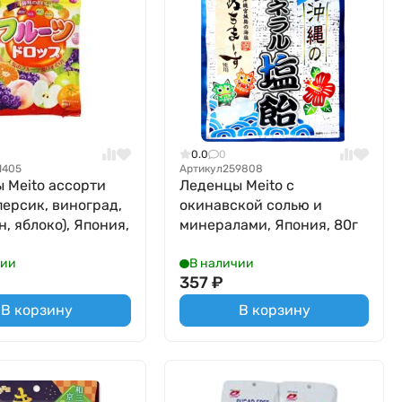
0.0
0
1405
Артикул
259808
 Meito ассорти
Леденцы Meito с
персик, виноград,
окинавской солью и
, яблоко), Япония,
минералами, Япония, 80г
чии
В наличии
357
₽
В корзину
В корзину