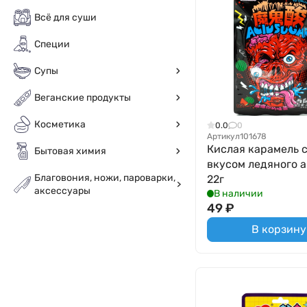
Всё для суши
Специи
Супы
Веганские продукты
Косметика
0.0
0
Артикул
101678
Кислая карамель 
Бытовая химия
вкусом ледяного а
Благовония, ножи, пароварки,
22г
аксессуары
В наличии
49
₽
В корзину