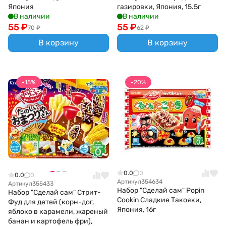
Япония
газировки, Япония, 15.5г
В наличии
В наличии
55
₽
55
₽
70
₽
62
₽
В корзину
В корзину
-15%
-20%
0.0
0
0.0
0
Артикул
354634
Артикул
355433
Набор "Сделай сам" Popin
Набор "Сделай сам" Стрит-
Cookin Сладкие Такояки,
Фуд для детей (корн-дог,
Япония, 16г
яблоко в карамели, жареный
банан и картофель фри),