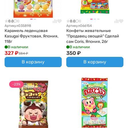
0.0
0
0.0
0
Артикул
035898
Артикул
066154
Карамель леденцовая
Конфеты жевательные
Kasugai Фруктовая, Япония,
"Продавец овощей" Сделай
118г
сам Coris, Япония, 26г
В наличии
В наличии
327
₽
350
₽
384
₽
В корзину
В корзину
-23%