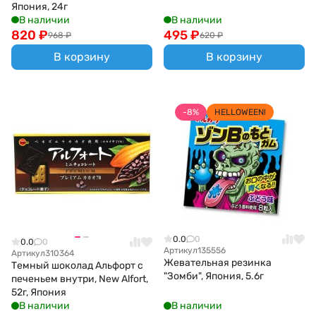
Япония, 24г
В наличии
В наличии
820
₽
495
₽
968
₽
620
₽
В корзину
В корзину
-8%
HELLOWEEN!
0.0
0
0.0
0
Артикул
135556
Артикул
310364
Жевательная резинка
Темный шоколад Альфорт с
"Зомби", Япония, 5.6г
печеньем внутри, New Alfort,
52г, Япония
В наличии
В наличии