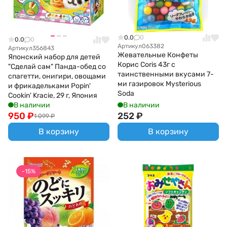
0.0
0
0.0
0
Артикул
063382
Артикул
356843
Жевательные Конфеты
Японский набор для детей
Корис Coris 43г с
"Сделай сам" Панда-обед со
таинственными вкусами 7-
спагетти, онигири, овощами
ми газировок Mysterious
и фрикадельками Popin'
Soda
Cookin' Kracie, 29 г, Япония
В наличии
В наличии
950
₽
252
₽
1 099
₽
В корзину
В корзину
-15%