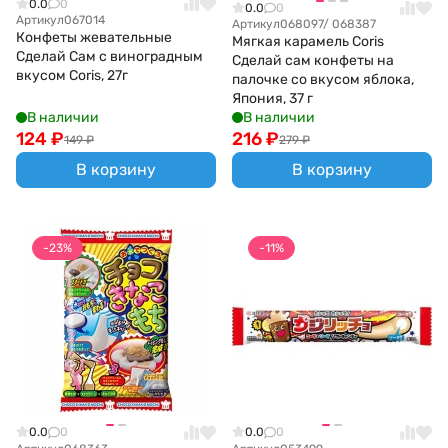
0.0
0
0.0
0
Артикул
067014
Артикул
068097/ 068387
Конфеты жевательные
Мягкая карамель Coris
Сделай Сам с виноградным
Сделай сам конфеты на
вкусом Coris, 27г
палочке со вкусом яблока,
Япония, 37 г
В наличии
В наличии
124
₽
216
₽
149
₽
279
₽
В корзину
В корзину
-23%
-11%
0.0
0
0.0
0