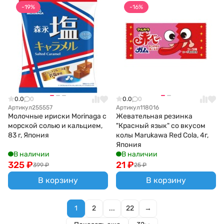
-19%
-16%
0.0
0
0.0
0
Артикул
255557
Артикул
118016
Молочные ириски Morinaga с
Жевательная резинка
морской солью и кальцием,
"Красный язык" со вкусом
83 г, Япония
колы Marukawa Red Cola, 4г,
Япония
В наличии
В наличии
325
₽
21
₽
399
₽
25
₽
В корзину
В корзину
1
2
...
22
→