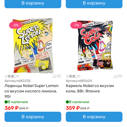
В корзину
В корзину
-5%
-7%
0.0
0
0.0
0
Артикул
680235
Артикул
680624
Леденцы Nobel Super Lemon
Кармель Nobel со вкусом
со вкусом кислого лимона,
колы, 88г, Япония
90г
В наличии
В наличии
369
₽
359
₽
388
₽
388
₽
В корзину
В корзину