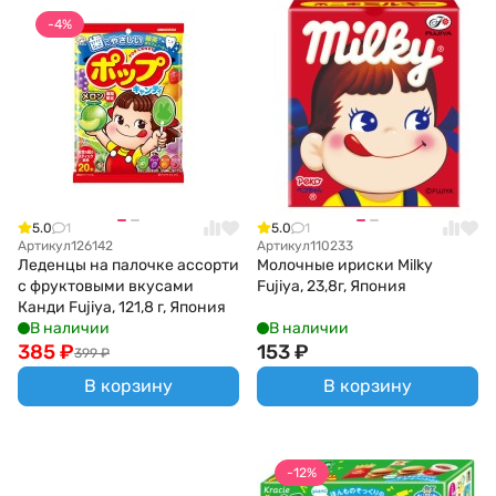
-4%
5.0
1
5.0
1
Артикул
126142
Артикул
110233
Леденцы на палочке ассорти
Молочные ириски Milky
с фруктовыми вкусами
Fujiya, 23,8г, Япония
Канди Fujiya, 121,8 г, Япония
В наличии
В наличии
385
₽
153
₽
399
₽
В корзину
В корзину
-12%