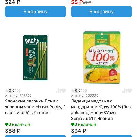
324
₽
55
₽
60
₽
В корзину
В корзину
0.0
0
0.0
0
Артикул
512597
Артикул
222339
Японские палочки Поки с
Леденцы медовые с
зеленым чаем Матча Pocky, 2
мандарином Юдзу 100% (без
пакетика 61 г, Япония
добавок) Honey&Yuzu
Senjaku, 51 г, Япония
В наличии
В наличии
388
₽
334
₽