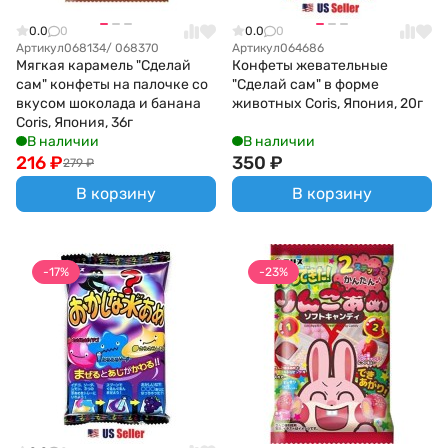
0.0
0
0.0
0
Артикул
068134/ 068370
Артикул
064686
Мягкая карамель "Сделай
Конфеты жевательные
сам" конфеты на палочке со
"Сделай сам" в форме
вкусом шоколада и банана
животных Coris, Япония, 20г
Coris, Япония, 36г
В наличии
В наличии
216
₽
350
₽
279
₽
В корзину
В корзину
-17%
-23%