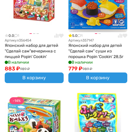
0.0
1
5.0
1
Артикул
356454
Артикул
357147
Японский набор для детей
Японский набор для детей
"Сделай сам"вечеринка с
"Сделай сам" суши из
пиццей Popin' Cookin'
порошка Popin 'Cookin' 28,5г
В наличии
В наличии
883
₽
779
₽
989
₽
989
₽
В корзину
В корзину
-14%