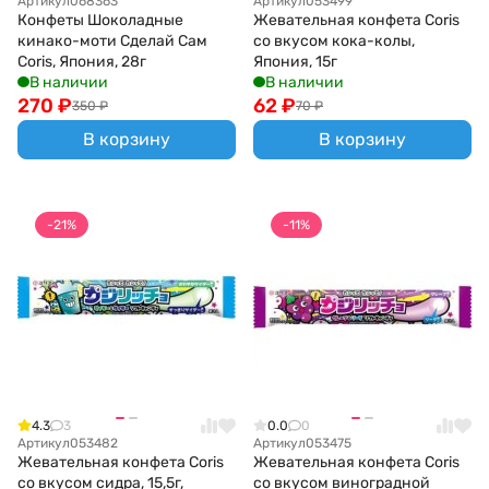
Артикул
068363
Артикул
053499
Конфеты Шоколадные
Жевательная конфета Coris
кинако-моти Сделай Сам
со вкусом кока-колы,
Coris, Япония, 28г
Япония, 15г
В наличии
В наличии
270
₽
62
₽
350
₽
70
₽
В корзину
В корзину
-21%
-11%
4.3
3
0.0
0
Артикул
053482
Артикул
053475
Жевательная конфета Coris
Жевательная конфета Coris
со вкусом сидра, 15,5г,
со вкусом виноградной