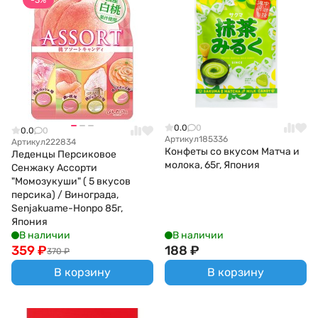
0.0
0
0.0
0
Артикул
185336
Артикул
222834
Конфеты со вкусом Матча и
Леденцы Персиковое
молока, 65г, Япония
Сенжаку Ассорти
"Момозукуши" ( 5 вкусов
персика) / Винограда,
Senjakuame-Honpo 85г,
Япония
В наличии
В наличии
359
₽
188
₽
370
₽
В корзину
В корзину