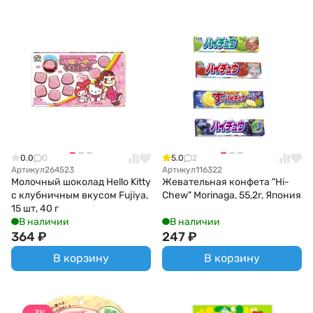
0.0
0
5.0
2
Артикул
264523
Артикул
116322
Молочный шоколад Hello Kitty
Жевательная конфета "Hi-
с клубничным вкусом Fujiya,
Chew" Morinaga, 55,2г, Япония
15 шт, 40 г
В наличии
В наличии
364
₽
247
₽
В корзину
В корзину
-3%