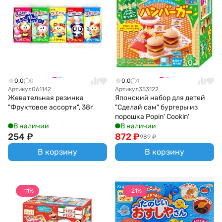
0.0
0
0.0
1
Артикул
061142
Артикул
353122
Жевательная резинка
Японский набор для детей
"Фруктовое ассорти", 38г
"Сделай сам" бургеры из
порошка Popin' Cookin'
В наличии
В наличии
254
₽
872
₽
989
₽
В корзину
В корзину
-11%
-21%