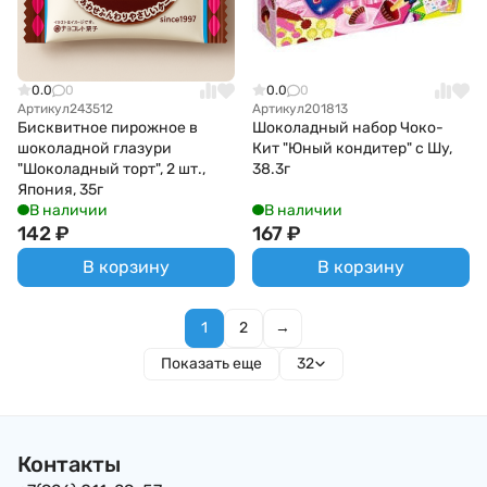
0.0
0
0.0
0
Артикул
243512
Артикул
201813
Бисквитное пирожное в
Шоколадный набор Чоко-
шоколадной глазури
Кит "Юный кондитер" с Шу,
"Шоколадный торт", 2 шт.,
38.3г
Япония, 35г
В наличии
В наличии
142
₽
167
₽
В корзину
В корзину
1
2
→
Показать еще
32
Контакты