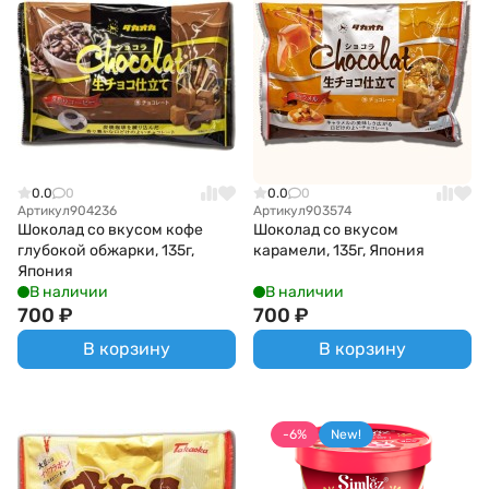
0.0
0
0.0
0
Артикул
904236
Артикул
903574
Шоколад со вкусом кофе
Шоколад со вкусом
глубокой обжарки, 135г,
карамели, 135г, Япония
Япония
В наличии
В наличии
700
₽
700
₽
В корзину
В корзину
-6%
New!