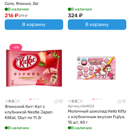
Coris, Япония, 36г
В наличии
В наличии
216
₽
324
₽
279
₽
В корзину
В корзину
-6%
0.0
0
0.0
0
Японский Кит-Кат с
Артикул
264523
Молочный шоколад Hello Kitty
клубникой Nestle Japan
с клубничным вкусом Fujiya,
KitKat, 12шт по 11.3г
15 шт, 40 г
В наличии
В наличии