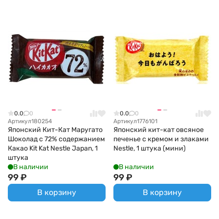
0.0
0
0.0
0
Артикул
180254
Артикул
1776101
Японский Кит-Кат Маругато
Японский кит-кат овсяное
Шоколад с 72% содержанием
печенье с кремом и злаками
Какао Kit Kat Nestle Japan, 1
Nestle, 1 штука (мини)
штука
В наличии
В наличии
99
₽
99
₽
В корзину
В корзину