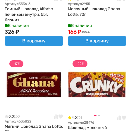
Артикул
353613
Артикул
2955
Темный шоколад Alfort с
Молочный шоколад Ghana
печеньем внутри, 55г,
Lotte, 70г
Япония
В наличии
В наличии
326
₽
166
₽
199
₽
В корзину
В корзину
-17%
-22%
0.0
0
4.0
1
Артикул
636822
Артикул
628476
Мягкий шоколад Ghana Lotte,
Шоколад молочный