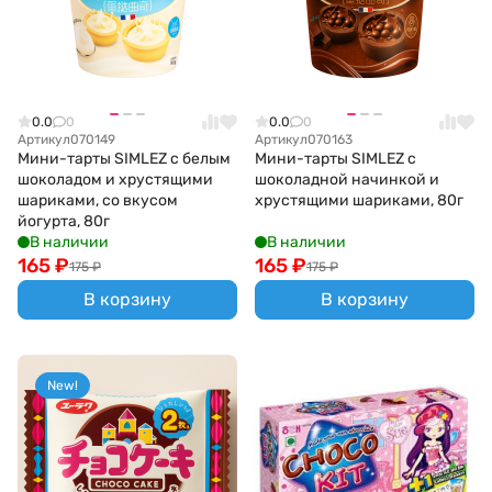
0.0
0
0.0
0
Артикул
070149
Артикул
070163
Мини-тарты SIMLEZ с белым
Мини-тарты SIMLEZ с
шоколадом и хрустящими
шоколадной начинкой и
шариками, со вкусом
хрустящими шариками, 80г
йогурта, 80г
В наличии
В наличии
165
₽
165
₽
175
₽
175
₽
В корзину
В корзину
New!