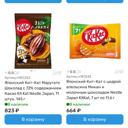
0.0
0
0.0
0
Артикул
181242
Артикул
180252
Японский Кит-Кат с цедрой
Японский Кит-Кат Маругато
апельсина Микан и
Шоколад с 72% содержанием
молочным шоколадом Nestle
Какао Kit Kat Nestle Japan, 11
Japan KitKat, 7 шт по 11,6 г
штук, 145 г
В наличии
В наличии
823
₽
664
₽
В корзину
В корзину