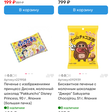
199
₽
799
₽
359
₽
В корзину
В корзину
0.0
0
0.0
0
Артикул
221958
Артикул
092939
Печенье с изображениями
Бисквитное печенье с
принцесс Диснея, молочный
молочным шоколадом
шоколад "Pakkuncho" Disney
"Джиро" Sakuyama
Princess, 90 г , Япония
Chocojirou, 51 г, Япония
(большая пачка)
В наличии
В наличии