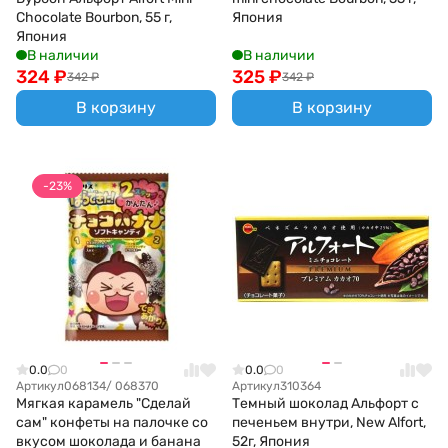
Chocolate Bourbon, 55 г,
Япония
Япония
В наличии
В наличии
324
₽
325
₽
342
₽
342
₽
В корзину
В корзину
-23%
0.0
0
0.0
0
Артикул
068134/ 068370
Артикул
310364
Мягкая карамель "Сделай
Темный шоколад Альфорт с
сам" конфеты на палочке со
печеньем внутри, New Alfort,
вкусом шоколада и банана
52г, Япония