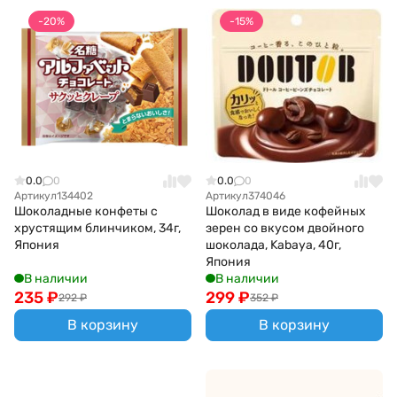
-20%
-15%
0.0
0
0.0
0
Артикул
134402
Артикул
374046
Шоколадные конфеты с
Шоколад в виде кофейных
хрустящим блинчиком, 34г,
зерен со вкусом двойного
Япония
шоколада, Kabaya, 40г,
Япония
В наличии
В наличии
235
₽
299
₽
292
₽
352
₽
В корзину
В корзину