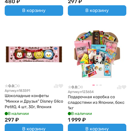
480
₽
297
₽
В корзину
В корзину
0.0
0
0.0
0
Артикул
183591
Артикул
123654
Шоколадные конфеты
Подарочная коробка со
"Микки и Друзья" Disney Glico
сладостями из Японии, бокс
PetitQ, 4 шт, 30г, Япония
1кг
В наличии
В наличии
297
₽
1 999
₽
В корзину
В корзину