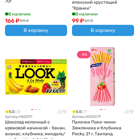
70г
японский хрустящий
"Кранки"
В наличии
В наличии
166
₽
99
₽
199
₽
127
₽
В корзину
В корзину
-5%
5.0
2
5.0
1
Артикул
160597
Артикул
000079
Шоколад молочный c
Палочки Поки-мини
кремовой начинкой - банан,
Земляника и Клубника
ананас, клубника, миндаль/
Pocky, 21 г, Таиланд