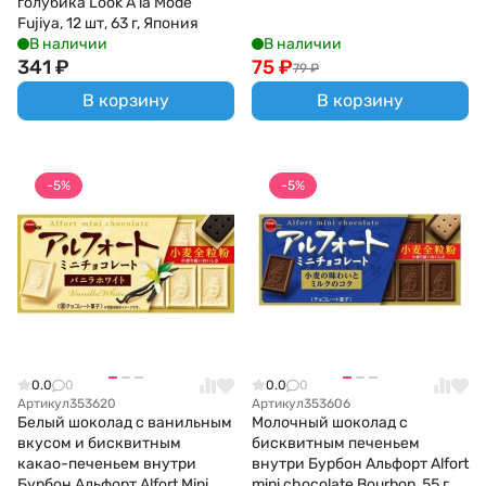
голубика Look A la Mode
Fujiya, 12 шт, 63 г, Япония
В наличии
В наличии
341
₽
75
₽
79
₽
В корзину
В корзину
-5%
-5%
0.0
0
0.0
0
Артикул
353620
Артикул
353606
Белый шоколад с ванильным
Молочный шоколад с
вкусом и бисквитным
бисквитным печеньем
какао-печеньем внутри
внутри Бурбон Альфорт Alfort
Бурбон Альфорт Alfort Mini
mini chocolate Bourbon, 55 г,