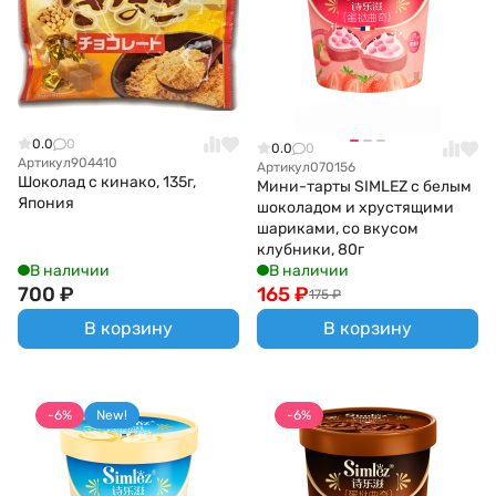
0.0
0
0.0
0
Артикул
904410
Артикул
070156
Шоколад с кинако, 135г,
Мини-тарты SIMLEZ с белым
Япония
шоколадом и хрустящими
шариками, со вкусом
клубники, 80г
В наличии
В наличии
700
₽
165
₽
175
₽
В корзину
В корзину
-6%
New!
-6%