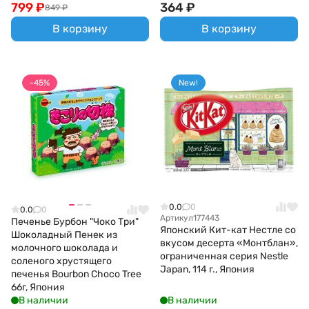
799
₽
364
₽
849
₽
В корзину
В корзину
-45%
New!
0.0
0
0.0
0
Артикул
177443
Печенье Бурбон "Чоко Три"
Японский Кит-кат Нестле со
Шоколадный Пенек из
вкусом десерта «Монтблан»,
молочного шоколада и
ограниченная серия Nestle
соленого хрустящего
Japan, 114 г., Япония
печенья Bourbon Choco Tree
66г, Япония
В наличии
В наличии