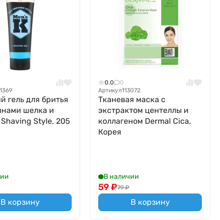
0.0
0
1369
Артикул
113072
й гель для бритья
Тканевая маска с
инами шелка и
экстрактом центеллы и
 Shaving Style, 205
коллагеном Dermal Cica,
Корея
чии
В наличии
59
₽
79
₽
В корзину
В корзину