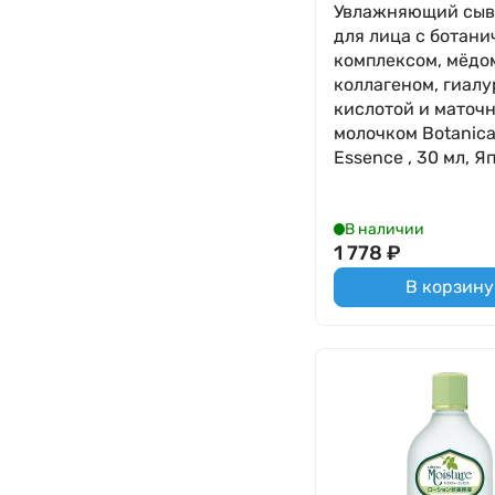
Увлажняющий сыв
для лица с ботан
комплексом, мёдо
коллагеном, гиал
кислотой и маточ
молочком Botanica
Essence , 30 мл, Я
В наличии
1 778
₽
В корзину