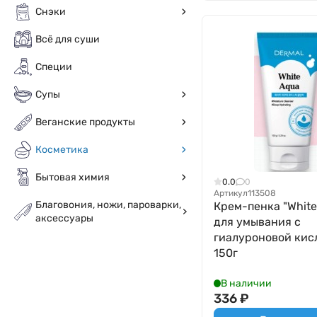
Снэки
Всё для суши
Специи
Супы
Веганские продукты
Косметика
Бытовая химия
0.0
0
Артикул
113508
Благовония, ножи, пароварки,
Крем-пенка "White
аксессуары
для умывания с
гиалуроновой кис
150г
В наличии
336
₽