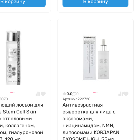
В корзину
В корзину
0.0
0
2070
Артикул
222728
ющий лосьон для
Антивозрастная
 Stem Cell Skin
сыворотка для лица с
со стволовыми
экзосомами,
и, коллагеном,
ниацинамидом, NMN,
ом, гиалуроновой
липосомами KORJAPAN
й, 120 мл
EXOSOME HIGH, 55мл