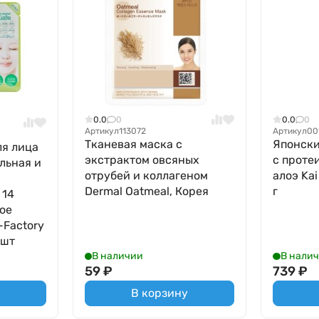
0.0
0
0.0
0
Артикул
113072
Артикул
00
Тканевая маска с
Японски
ля лица
экстрактом овсяных
с проте
льная и
отрубей и коллагеном
алоэ Kai
Dermal Oatmeal, Корея
г
 14
oe
-Factory
 шт
В наличии
В нали
59
₽
739
₽
В корзину