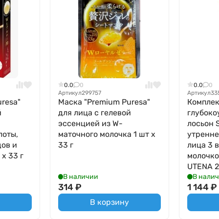
0.0
0
0.0
0
Артикул
299757
Артикул
33
resa"
Маска "Premium Puresa"
Компле
й
для лица с гелевой
глубок
эссенцией из W-
лосьон 
лоты,
маточного молочка 1 шт х
утренне
дов и
33 г
лица 3 в
х 33 г
молочко
UTENA 2
В наличии
В нали
314
₽
1 144
₽
В корзину