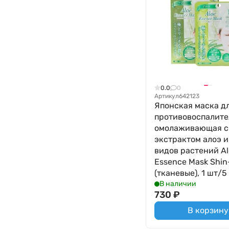
0.0
0
Артикул
642123
Японская маска д
противовоспалите
омолаживающая с
экстрактом алоэ и
видов растений Al
Essence Mask Shin
(тканевые), 1 шт/5
В наличии
730
₽
В корзину