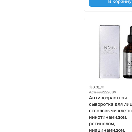
В корзину
0.0
0
Артикул
222889
Антивозрастная
сыворотка для лиц
стволовыми клетк
никотинамидом,
ретинолом,
ниацинамидом,