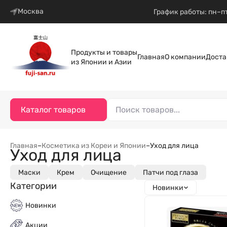
Москва
График работы: пн–пт
Продукты и товары
Главная
О компании
Доста
из Японии и Азии
Каталог товаров
Главная
–
Косметика из Кореи и Японии
–
Уход для лица
Уход для лица
Маски
Крем
Очищение
Патчи под глаза
Категории
Новинки
Новинки
Акции