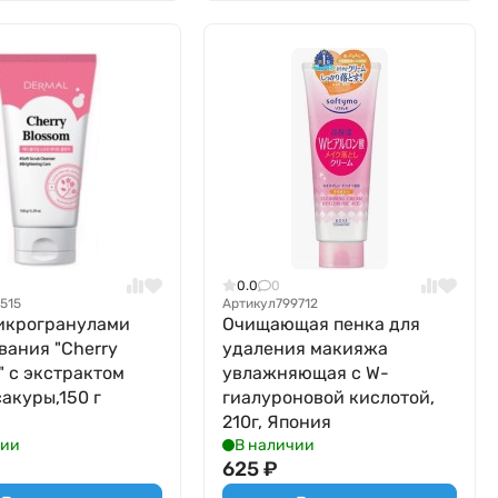
0.0
0
3515
Артикул
799712
микрогранулами
Очищающая пенка для
вания "Cherry
удаления макияжа
" с экстрактом
увлажняющая с W-
сакуры,150 г
гиалуроновой кислотой,
210г, Япония
чии
В наличии
625
₽