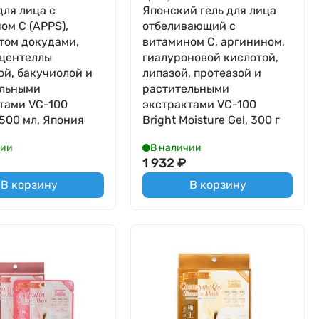
для лица с
Японский гель для лица
ом С (APPS),
отбеливающий с
том докудами,
витамином С, аргинином,
 центеллы
гиалуроновой кислотой,
ой, бакучиолой и
липазой, протеазой и
ельными
растительными
тами VC-100
экстрактами VC-100
 500 мл, Япония
Bright Moisture Gel, 300 г
чии
В наличии
1 932
₽
В корзину
В корзину