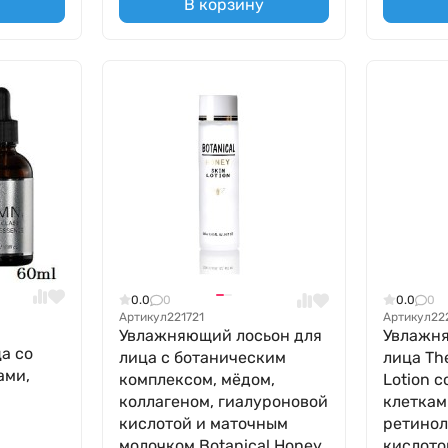
В корзину
0.0
0
0.0
0
Артикул
221721
Артикул
22
Увлажняющий лосьон для
Увлажня
а со
лица с ботаническим
лица The
ами,
комплексом, мёдом,
Lotion 
коллагеном, гиалуроновой
клеткам
кислотой и маточным
ретинол
молочком Botanical Honey
кислото