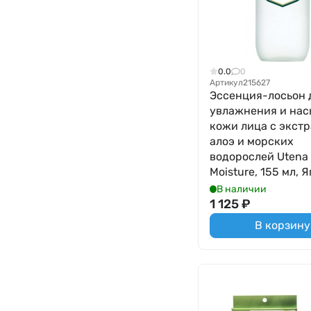
0.0
0
Артикул
215627
Эссенция-лосьон 
увлажнения и на
кожи лица с экст
алоэ и морских
водорослей Utena
Moisture, 155 мл, 
В наличии
1 125
₽
В корзину