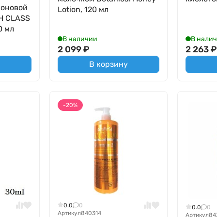
роновой
Lotion, 120 мл
H CLASS
0 мл
В наличии
В нали
2 099
₽
2 263
В корзину
-20%
0.0
0
0.0
0
Артикул
840314
Артикул
84