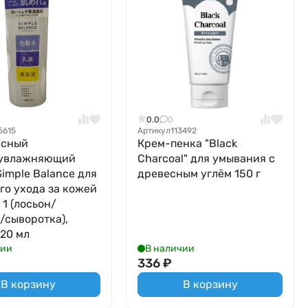
0.0
0
5615
Артикул
113492
ксный
Крем-пенка "Black
оувлажняющий
Charcoal" для умывания с
Simple Balance для
древесным углём 150 г
го ухода за кожей
 1 (лосьон/
/сыворотка),
20 мл
чии
В наличии
336
₽
В корзину
В корзину