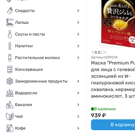
Сладости
Лапша
Соусы и пасты
Напитки
0.0
0
Артикул
299214
Растительное молоко
Маска "Premium Pu
для лица с гелево
Консервация
эссенцией из W-
Замороженные продукты
гиалуроновой кис
сквалана, керами
Водоросли
аминокислот, 3 шт 
Бакалея
В наличии
939
₽
Чай
В корзину
Кофе