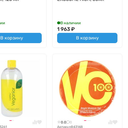
чии
В наличии
₽
1 963
₽
В корзину
В корзину
0.0
0
3261
Артикул
843148