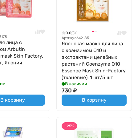
0.0
0
2178
Артикул
642185
ля лица с
Японская маска для лица
ом Arbutin
с коэнзимом Q10 и
mask Skin Factory,
экстрактами целебных
т, Япония
растений Coenzyme Q10
Essence Mask Shin-Factory
(тканевые), 1 шт/5 шт
чии
В наличии
730
₽
В корзину
В корзину
-25%