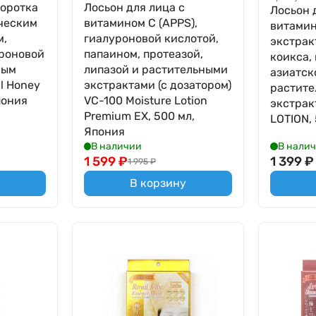
оротка
Лосьон для лица с
Лосьон 
ическим
витамином С (APPS),
витамин
м,
гиалуроновой кислотой,
экстрак
уроновой
папаином, протеазой,
коикса,
ным
липазой и растительными
азиатск
l Honey
экстрактами (с дозатором)
растит
пония
VC-100 Moisture Lotion
экстрак
Premium EX, 500 мл,
LOTION,
Япония
В наличии
В нали
1 599
₽
1 399
₽
1 995
₽
В корзину