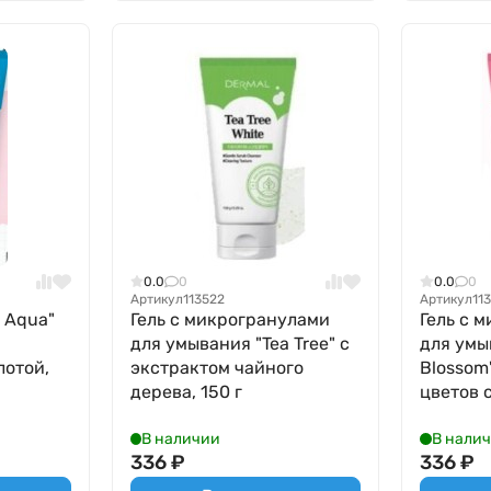
0.0
0
0.0
0
Артикул
113522
Артикул
11
 Aqua"
Гель с микрогранулами
Гель с 
для умывания "Tea Tree" с
для умы
лотой,
экстрактом чайного
Blossom
дерева, 150 г
цветов 
В наличии
В нали
336
₽
336
₽