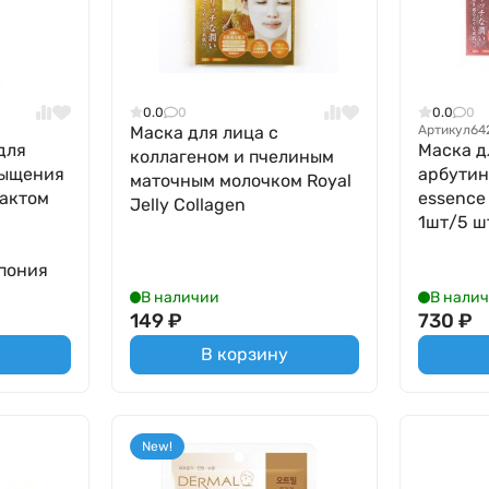
0.0
0
0.0
0
Маска для лица с
Артикул
64
для
Маска д
коллагеном и пчелиным
сыщения
арбутин
маточным молочком Royal
рактом
essence 
Jelly Collagen
1шт/5 ш
Япония
В наличии
В нали
149
₽
730
₽
В корзину
New!