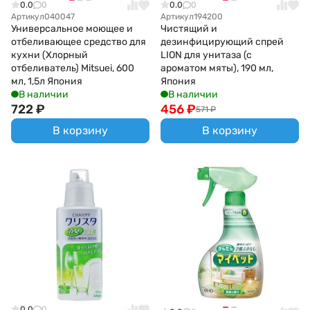
0.0
0
0.0
0
Артикул
040047
Артикул
194200
Универсальное моющее и
Чистящий и
отбеливающее средство для
дезинфицирующий спрей
кухни (Хлорный
LION для унитаза (с
отбеливатель) Mitsuei, 600
ароматом мяты), 190 мл,
мл, 1,5л Япония
Япония
В наличии
В наличии
722
₽
456
₽
571
₽
В корзину
В корзину
0.0
0