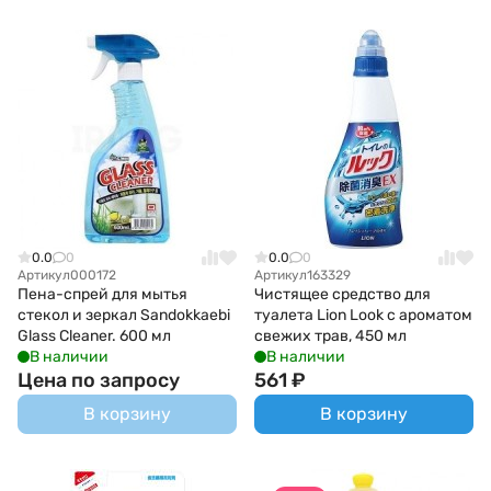
0.0
0
0.0
0
Артикул
000172
Артикул
163329
Пена-спрей для мытья
Чистящее средство для
стекол и зеркал Sandokkaebi
туалета Lion Look с ароматом
Glass Cleaner. 600 мл
свежих трав, 450 мл
В наличии
В наличии
Цена по запросу
561
₽
В корзину
В корзину