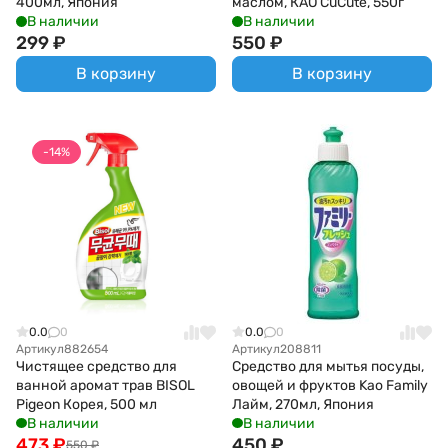
400мл, Япония
маслом, КАО CuCute, 550г
В наличии
В наличии
299
₽
550
₽
В корзину
В корзину
-14%
0.0
0
0.0
0
Артикул
882654
Артикул
208811
Чистящее средство для
Средство для мытья посуды,
ванной аромат трав BISOL
овощей и фруктов Kao Family
Pigeon Корея, 500 мл
Лайм, 270мл, Япония
В наличии
В наличии
473
₽
450
₽
550
₽