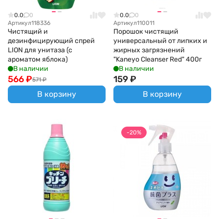
0.0
0
0.0
0
Артикул
118336
Артикул
110011
Чистящий и
Порошок чистящий
дезинфицирующий спрей
универсальный от липких и
LION для унитаза (с
жирных загрязнений
ароматом яблока)
"Kaneyo Cleanser Red" 400г
В наличии
В наличии
566
₽
159
₽
571
₽
В корзину
В корзину
-20%