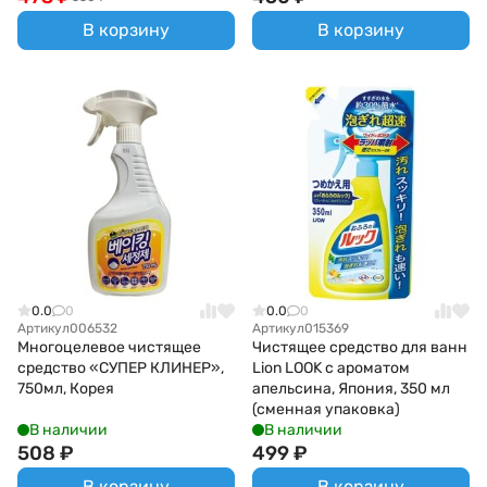
В корзину
В корзину
0.0
0
0.0
0
Артикул
006532
Артикул
015369
Многоцелевое чистящее
Чистящее средство для ванн
средство «СУПЕР КЛИНЕР»,
Lion LOOK с ароматом
750мл, Корея
апельсина, Япония, 350 мл
(сменная упаковка)
В наличии
В наличии
508
₽
499
₽
В корзину
В корзину