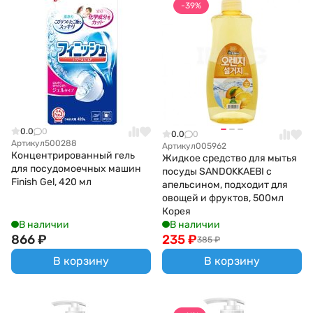
-39%
0.0
0
0.0
0
Артикул
500288
Артикул
005962
Концентрированный гель
Жидкое средство для мытья
для посудомоечных машин
посуды SANDOKKAEBI с
Finish Gel, 420 мл
апельсином, подходит для
овощей и фруктов, 500мл
Корея
В наличии
В наличии
866
₽
235
₽
385
₽
В корзину
В корзину