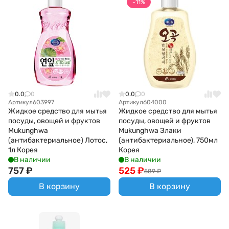
-11%
0.0
0
0.0
0
Артикул
603997
Артикул
604000
Жидкое средство для мытья
Жидкое средство для мытья
посуды, овощей и фруктов
посуды, овощей и фруктов
Mukunghwa
Mukunghwa Злаки
(антибактериальное) Лотос,
(антибактериальное), 750мл
1л Корея
Корея
В наличии
В наличии
757
₽
525
₽
589
₽
В корзину
В корзину