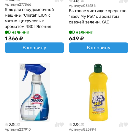
0.0
0
Артикул
277866
Артикул
036186
Гель для посудомоечной
Бытовое чистящее средство
машины "Cristal" LION с
"Easy My Pet" с ароматом
мятно-цитрусовым
свежей зелени, KAO
ароматом 480г Япония
В наличии
В наличии
1 366
₽
649
₽
В корзину
В корзину
0.0
0
0.0
0
Артикул
237910
Артикул
825994