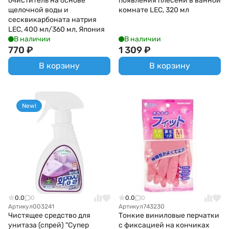
очиститель на основе
появления плесени в ванной
щелочной воды и
комнате LEC, 320 мл
сесквикарбоната натрия
LEC, 400 мл/360 мл, Япония
В наличии
В наличии
770
₽
1 309
₽
В корзину
В корзину
New!
0.0
0
0.0
0
Артикул
003241
Артикул
743230
Чистящее средство для
Тонкие виниловые перчатки
унитаза (спрей) "Супер
с фиксацией на кончиках