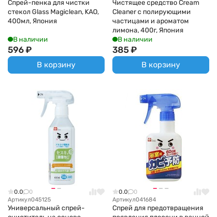
Спрей-пенка для чистки
Чистящее средство Cream
стекол Glass Magiclean, KAO,
Cleaner с полирующими
400мл, Япония
частицами и ароматом
лимона, 400г, Япония
В наличии
В наличии
596
₽
385
₽
В корзину
В корзину
0.0
0
0.0
0
Артикул
045125
Артикул
041684
Универсальный спрей-
Спрей для предотвращения