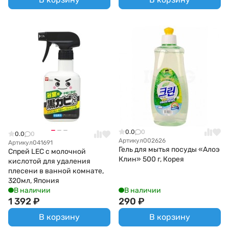
0.0
0
0.0
0
Артикул
002626
Артикул
041691
Гель для мытья посуды «Алоэ
Спрей LEC с молочной
Клин» 500 г, Корея
кислотой для удаления
плесени в ванной комнате,
320мл, Япония
В наличии
В наличии
1 392
₽
290
₽
В корзину
В корзину