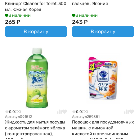
Клинер" Cleaner for Toilet, 300
пальцев , Япония
мл, Южная Корея
В наличии
В наличии
265
₽
243
₽
В корзину
В корзину
0.0
0
0.0
0
Артикул
091512
Артикул
259851
Жидкость для мытья посуды
Порошок для посудомоечных
с ароматом зелёного яблока
машин, с лимонной
(концентрированная),
кислотой и апельсиновым