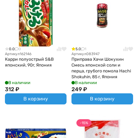
0.0
0
5.0
1
Артикул
162146
Артикул
083947
Карри полуострый S&B
Приправа Хачи Шокухин
японский, 90г, Япония
Смесь японской соли и
перца, грубого помола Hachi
Shokuhin, 85 г, Япония
В наличии
В наличии
312
₽
249
₽
В корзину
В корзину
-15%