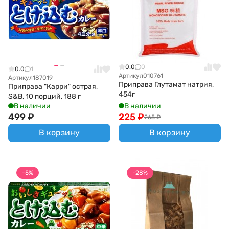
0.0
0
0.0
1
Артикул
010761
Артикул
187019
Приправа Глутамат натрия,
Приправа "Карри" острая,
454г
S&B, 10 порций, 188 г
В наличии
В наличии
499
₽
225
₽
265
₽
В корзину
В корзину
-5%
-28%