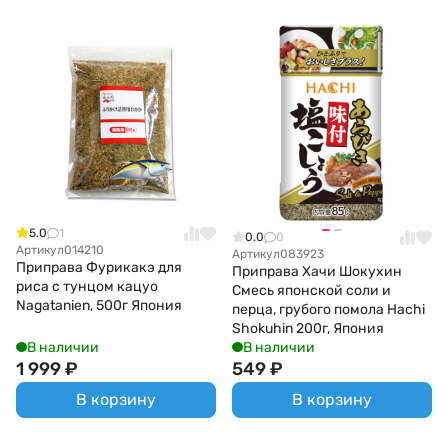
5.0
1
0.0
0
Артикул
014210
Артикул
083923
Приправа Фурикакэ для
Приправа Хачи Шокухин
риса с тунцом кацуо
Смесь японской соли и
Nagatanien, 500г Япония
перца, грубого помола Hachi
Shokuhin 200г, Япония
В наличии
В наличии
1 999
₽
549
₽
В корзину
В корзину