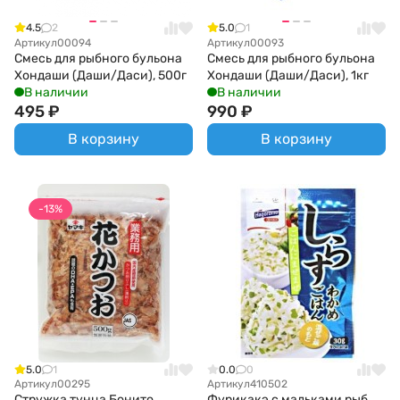
4.5
2
5.0
1
Артикул
00094
Артикул
00093
Смесь для рыбного бульона
Смесь для рыбного бульона
Хондаши (Даши/Даси), 500г
Хондаши (Даши/Даси), 1кг
В наличии
В наличии
495
₽
990
₽
В корзину
В корзину
-13%
5.0
1
0.0
0
Артикул
00295
Артикул
410502
Стружка тунца Бонито
Фурикакэ с мальками рыб