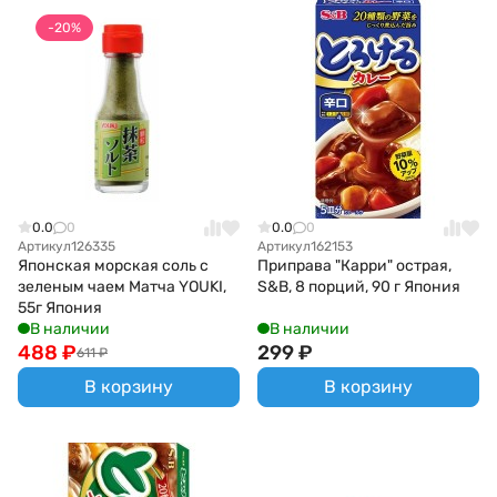
-20%
0.0
0
0.0
0
Артикул
126335
Артикул
162153
Японская морская соль с
Приправа "Карри" острая,
зеленым чаем Матча YOUKI,
S&B, 8 порций, 90 г Япония
55г Япония
В наличии
В наличии
488
₽
299
₽
611
₽
В корзину
В корзину