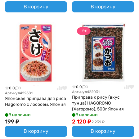
В корзину
В корзину
-5%
0.0
0
0.0
0
Артикул
422031
Артикул
422581
Приправа к рису (вкус
Японская приправа для риса
тунца) HAGOROMO
Hagoromo с лососем, Япония
(Хагоромо), 500г Япония
В наличии
В наличии
199
₽
2 120
₽
2 239
₽
В корзину
В корзину