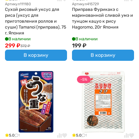
Артикул
111180
Артикул
415729
Сухой рисовый уксус для
Приправа Фурикакэ c
риса (уксус для
маринованной сливой умэ и
приготовления роллов и
тунцом кацуо к рису
суши) Tamanoi (приправа), 75
Hagoromo, 20г Япония
г, Япония
В наличии
В наличии
299
₽
199
₽
372
₽
В корзину
В корзину
-5%
5.0
1
5.0
1