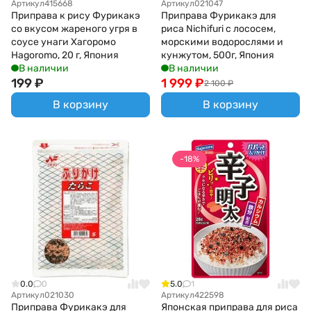
Артикул
415668
Артикул
021047
Приправа к рису Фурикакэ
Приправа Фурикакэ для
со вкусом жареного угря в
риса Nichifuri с лососем,
соусе унаги Хагоромо
морскими водорослями и
Hagoromo, 20 г, Япония
кунжутом, 500г, Япония
В наличии
В наличии
199
₽
1 999
₽
2 100
₽
В корзину
В корзину
-18%
0.0
0
5.0
1
Артикул
021030
Артикул
422598
Приправа Фурикакэ для
Японская приправа для риса