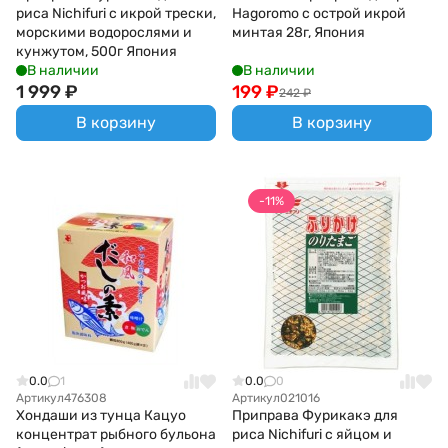
риса Nichifuri с икрой трески,
Hagoromo с острой икрой
морскими водорослями и
минтая 28г, Япония
кунжутом, 500г Япония
В наличии
В наличии
1 999
₽
199
₽
242
₽
В корзину
В корзину
-11%
0.0
1
0.0
0
Артикул
476308
Артикул
021016
Хондаши из тунца Кацуо
Приправа Фурикакэ для
концентрат рыбного бульона
риса Nichifuri с яйцом и