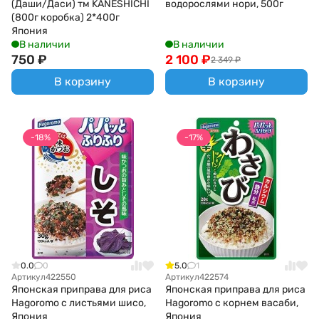
(Даши/Даси) тм KANESHICHI
водорослями нори, 500г
(800г коробка) 2*400г
Япония
В наличии
В наличии
750
₽
2 100
₽
2 349
₽
В корзину
В корзину
-18%
-17%
0.0
0
5.0
1
Артикул
422550
Артикул
422574
Японская приправа для риса
Японская приправа для риса
Hagoromo с листьями шисо,
Hagoromo с корнем васаби,
Япония
Япония