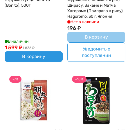
(Bonito), 500г
Ширасу, Вакаме и Матча
Хагоромо (Приправа к рису)
Hagoromo, 30 г, Япония
Нет в наличии
196
₽
В корзину
В наличии
1 599
₽
1 836
₽
Уведомить о
поступлении
В корзину
-7%
-10%