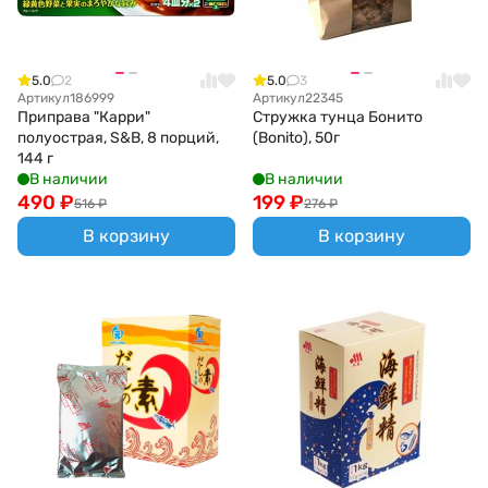
5.0
2
5.0
3
Артикул
186999
Артикул
22345
Приправа "Карри"
Стружка тунца Бонито
полуострая, S&B, 8 порций,
(Bonito), 50г
144 г
В наличии
В наличии
490
₽
199
₽
516
₽
276
₽
В корзину
В корзину