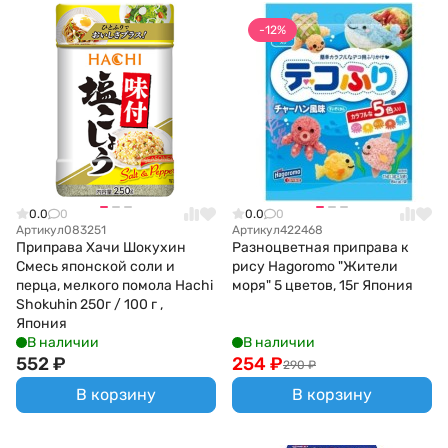
-12%
0.0
0
0.0
0
Артикул
083251
Артикул
422468
Приправа Хачи Шокухин
Разноцветная приправа к
Смесь японской соли и
рису Hagoromo "Жители
перца, мелкого помола Hachi
моря" 5 цветов, 15г Япония
Shokuhin 250г / 100 г ,
Япония
В наличии
В наличии
552
₽
254
₽
290
₽
В корзину
В корзину