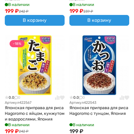
В наличии
В наличии
199
₽
199
₽
242
₽
239
₽
В корзину
В корзину
-18%
0.0
0
0.0
0
Артикул
422567
Артикул
422543
Японская приправа для риса
Японская приправа для риса
Hagoromo с яйцом, кунжутом
Hagoromo с тунцом, Япония
и водорослями, Япония
В наличии
В наличии
199
₽
199
₽
242
₽