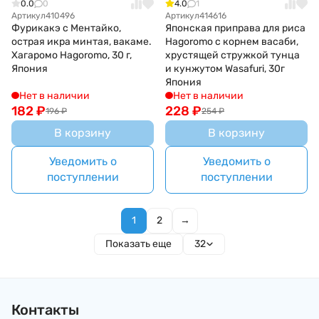
0.0
0
4.0
1
Артикул
410496
Артикул
414616
Фурикакэ с Ментайко,
Японская приправа для риса
острая икра минтая, вакаме.
Hagoromo с корнем васаби,
Хагаромо Hagoromo, 30 г,
хрустящей стружкой тунца
Япония
и кунжутом Wasafuri, 30г
Япония
Нет в наличии
Нет в наличии
182
₽
228
₽
196
₽
254
₽
В корзину
В корзину
Уведомить о
Уведомить о
поступлении
поступлении
1
2
→
Показать еще
32
Контакты