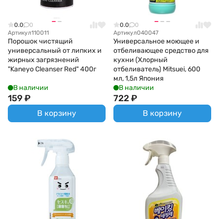
0.0
0
0.0
0
Артикул
110011
Артикул
040047
Порошок чистящий
Универсальное моющее и
универсальный от липких и
отбеливающее средство для
жирных загрязнений
кухни (Хлорный
"Kaneyo Cleanser Red" 400г
отбеливатель) Mitsuei, 600
мл, 1,5л Япония
В наличии
В наличии
159
₽
722
₽
В корзину
В корзину