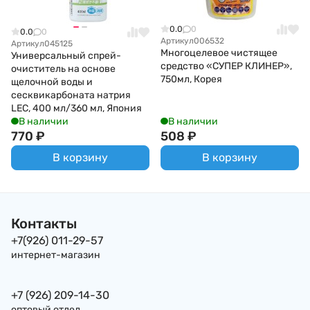
0.0
0
0.0
0
Артикул
006532
Артикул
045125
Многоцелевое чистящее
Универсальный спрей-
средство «СУПЕР КЛИНЕР»,
очиститель на основе
750мл, Корея
щелочной воды и
сесквикарбоната натрия
LEC, 400 мл/360 мл, Япония
В наличии
В наличии
770
₽
508
₽
В корзину
В корзину
Контакты
+7(926) 011-29-57
интернет-магазин
+7 (926) 209-14-30
оптовый отдел