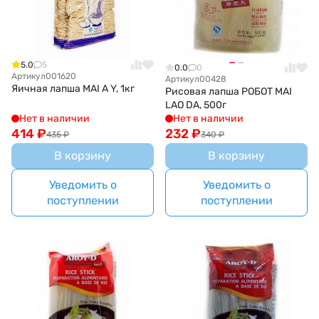
5.0
5
0.0
0
Артикул
001620
Артикул
00428
Яичная лапша MAI A Y, 1кг
Рисовая лапша РОБОТ MAI
LAO DA, 500г
Нет в наличии
Нет в наличии
414
₽
232
₽
435
₽
340
₽
В корзину
В корзину
Уведомить о
Уведомить о
поступлении
поступлении