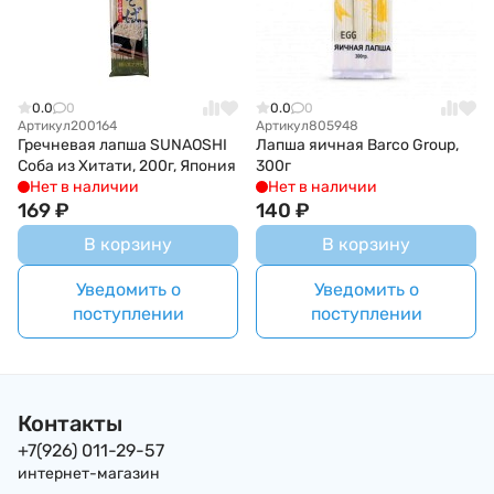
0.0
0
0.0
0
Артикул
200164
Артикул
805948
Гречневая лапша SUNAOSHI
Лапша яичная Barco Group,
Соба из Хитати, 200г, Япония
300г
Нет в наличии
Нет в наличии
169
₽
140
₽
В корзину
В корзину
Уведомить о
Уведомить о
поступлении
поступлении
Контакты
+7(926) 011-29-57
интернет-магазин