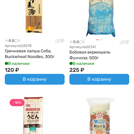
0.0
0
0.0
0
Артикул
622578
Артикул
620741
Гречневая лапша Соба,
Бобовая вермишель
Buckwheat Noodles, 300г
Фунчоза, 500г
В наличии
В наличии
120
₽
225
₽
В корзину
В корзину
-18%