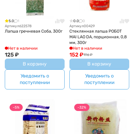
5.0
1
0.0
0
Артикул
622578
Артикул
00429
Лапша гречневая Соба, 300г
Стеклянная лапша РОБОТ
MAI LAO DA, порционная, 0,8
мм, 300г
Нет в наличии
Нет в наличии
125
₽
152
₽
196
₽
В корзину
В корзину
Уведомить о
Уведомить о
поступлении
поступлении
-5%
-32%