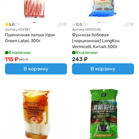
5.0
1
0.0
0
Артикул
04181
Артикул
840065
Пшеничная лапша Удон
Фунчоза бобовая
Green Label, 300г
(порционная) LongKou
Vermicelli, Китай, 500г
В наличии
В наличии
115
₽
243
₽
140
₽
В корзину
В корзину