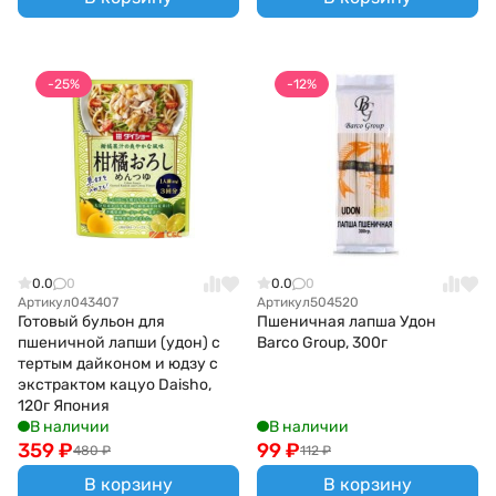
-25%
-12%
0.0
0
0.0
0
Артикул
043407
Артикул
504520
Готовый бульон для
Пшеничная лапша Удон
пшеничной лапши (удон) c
Barco Group, 300г
тертым дайконом и юдзу с
экстрактом кацуо Daisho,
120г Япония
В наличии
В наличии
359
₽
99
₽
480
₽
112
₽
В корзину
В корзину