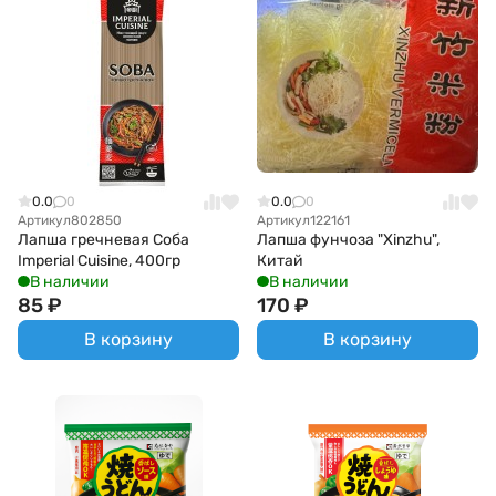
0.0
0
0.0
0
Артикул
802850
Артикул
122161
Лапша гречневая Соба
Лапша фунчоза "Xinzhu",
Imperial Cuisine, 400гр
Китай
В наличии
В наличии
85
₽
170
₽
В корзину
В корзину