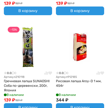
139
₽
139
₽
159
₽
159
₽
В корзину
В корзину
-13%
0.0
0
0.0
0
Артикул
210118
Артикул
912185
Гречневая лапша SUNAOSHI
Рисовая лапша Aroy-D 1 мм,
Соба по-деревенски, 200г,
454г
Япония
В наличии
В наличии
139
₽
344
₽
159
₽
В корзину
В корзину