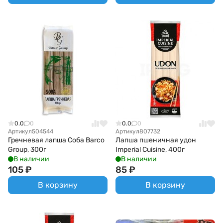
0.0
0
0.0
0
Артикул
504544
Артикул
807732
Гречневая лапша Соба Barco
Лапша пшеничная удон
Group, 300г
Imperial Cuisine, 400г
В наличии
В наличии
105
₽
85
₽
В корзину
В корзину