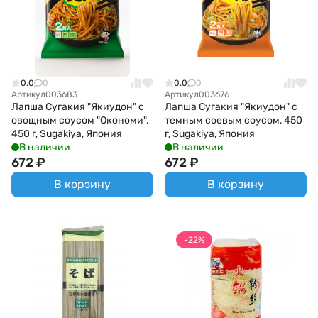
0.0
0
0.0
0
Артикул
003683
Артикул
003676
Лапша Сугакия "Якиудон" с
Лапша Сугакия "Якиудон" с
овощным соусом "Окономи",
темным соевым соусом, 450
450 г, Sugakiya, Япония
г, Sugakiya, Япония
В наличии
В наличии
672
₽
672
₽
В корзину
В корзину
-22%