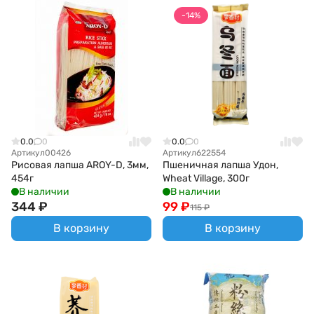
-14%
0.0
0
0.0
0
Артикул
00426
Артикул
622554
Рисовая лапша AROY-D, 3мм,
Пшеничная лапша Удон,
454г
Wheat Village, 300г
В наличии
В наличии
344
₽
99
₽
115
₽
В корзину
В корзину