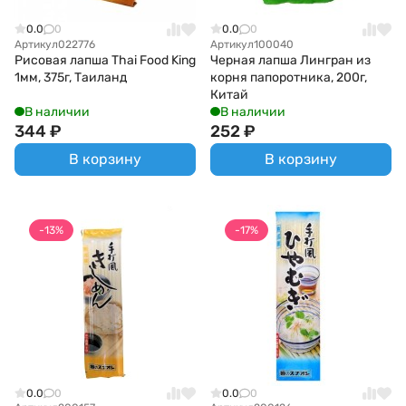
0.0
0
0.0
0
Артикул
022776
Артикул
100040
Рисовая лапша Thai Food King
Черная лапша Лингран из
1мм, 375г, Таиланд
корня папоротника, 200г,
Китай
В наличии
В наличии
344
₽
252
₽
В корзину
В корзину
-13%
-17%
0.0
0
0.0
0