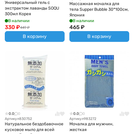
Универсальный гель с
Массажная мочалка для
экстрактом лаванды SOQU
тела Supper Bubble 30*100см,
300мл Корея
Япония
В наличии
В наличии
330
₽
465
₽
449
₽
В корзину
В корзину
0.0
0
0.0
0
Артикул
830752
Артикул
983272
Натуральное бездобавочное
Мочалка для мужчин,
кусковое мыло для всей
жесткая