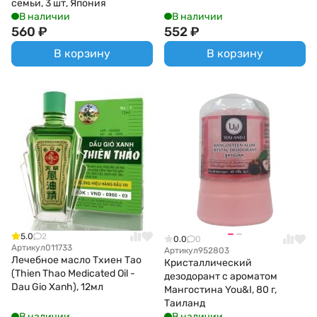
семьи, 3 шт, Япония
В наличии
В наличии
560
₽
552
₽
В корзину
В корзину
5.0
2
0.0
0
Артикул
011733
Артикул
952803
Лечебное масло Тхиен Тао
Кристаллический
(Thien Thao Medicated Oil -
дезодорант с ароматом
Dau Gio Xanh), 12мл
Мангостина You&I, 80 г,
Таиланд
В наличии
В наличии