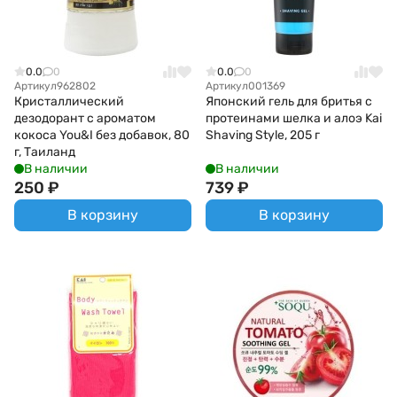
0.0
0
0.0
0
Артикул
962802
Артикул
001369
Кристаллический
Японский гель для бритья с
дезодорант с ароматом
протеинами шелка и алоэ Kai
кокоса You&I без добавок, 80
Shaving Style, 205 г
г, Таиланд
В наличии
В наличии
250
₽
739
₽
В корзину
В корзину