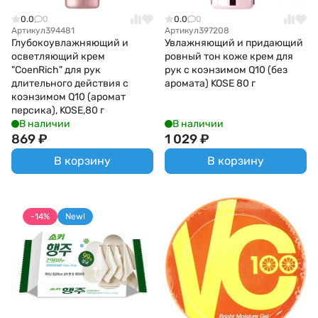
0.0
0
0.0
0
Артикул
394481
Артикул
397208
Глубокоувлажняющий и
Увлажняющий и придающий
осветляющий крем
ровный тон коже крем для
"CoenRich" для рук
рук с коэнзимом Q10 (без
длительного действия с
аромата) KOSE 80 г
коэнзимом Q10 (аромат
персика), KOSE,80 г
В наличии
В наличии
869
₽
1 029
₽
В корзину
В корзину
-14%
New!