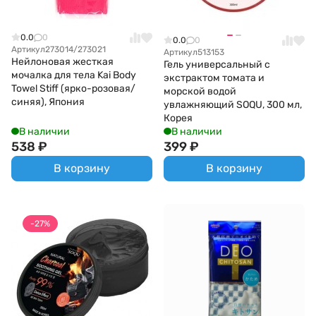
0.0
0
0.0
0
Артикул
273014/273021
Артикул
513153
Нейлоновая жесткая
Гель универсальный с
мочалка для тела Kai Body
экстрактом томата и
Towel Stiff (ярко-розовая/
морской водой
синяя), Япония
увлажняющий SOQU, 300 мл,
Корея
В наличии
В наличии
538
₽
399
₽
В корзину
В корзину
-27%