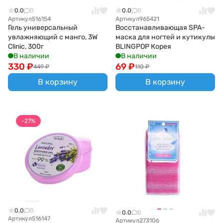
0.0
0
0.0
0
Артикул
516154
Артикул
965421
Гель универсальный
Восстанавливающая SPA-
увлажняющий с манго, 3W
маска для ногтей и кутикулы
Clinic, 300г
BLINGPOP Корея
В наличии
В наличии
330
₽
69
₽
449
₽
110
₽
В корзину
В корзину
-27%
0.0
0
0.0
0
Артикул
516147
Артикул
273106