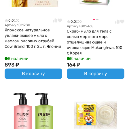
0.0
0
0.0
0
Артикул
011280
Артикул
802468
Японское натуральное
Скраб-мыло для тела с
увлажняющее мыло с
солью мертвого моря
маслом рисовых отрубей
отшелушивающее и
Cow Brand, 100 г, 2шт, Япония
очищающее Mukunghwa, 100
г, Корея
В наличии
В наличии
893
₽
164
₽
В корзину
В корзину