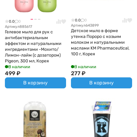
0.0
0
0.0
0
Артикул
643899
Артикул
885617
Детское мыло в форме
Гелевое мыло для рук с
утенка Пороро с козьим
антибактериальным
молоком и натуральными
эффектом и натуральными
маслами KM Pharmaceutical,
ингредиентами -Мохито/
100 г, Корея
Лимон-лайм (с дозатором)
Pigeon, 300 мл, Корея
В наличии
В наличии
499
₽
277
₽
В корзину
В корзину