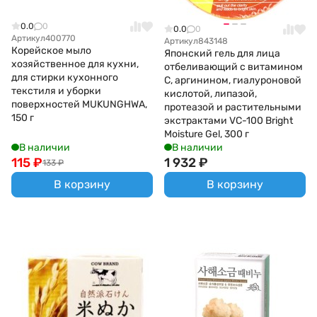
0.0
0
0.0
0
Артикул
400770
Артикул
843148
Корейское мыло
Японский гель для лица
хозяйственное для кухни,
отбеливающий с витамином
для стирки кухонного
С, аргинином, гиалуроновой
текстиля и уборки
кислотой, липазой,
поверхностей MUKUNGHWA,
протеазой и растительными
150 г
экстрактами VC-100 Bright
Moisture Gel, 300 г
В наличии
В наличии
115
₽
1 932
₽
133
₽
В корзину
В корзину