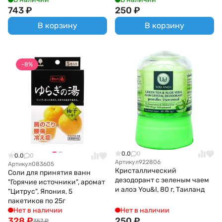
743
₽
250
₽
В корзину
В корзину
-8%
0.0
0
0.0
0
Артикул
922806
Артикул
083605
Кристаллический
Соли для принятия ванн
дезодорант с зеленым чаем
"Горячие источники", аромат
и алоэ You&I, 80 г, Таиланд
"Цитрус", Япония, 5
пакетиков по 25г
Нет в наличии
Нет в наличии
328
₽
250
₽
357
₽