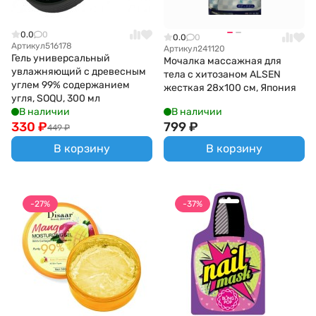
0.0
0
0.0
0
Артикул
516178
Артикул
241120
Гель универсальный
Мочалка массажная для
увлажняющий с древесным
тела с хитозаном ALSEN
углем 99% содержанием
жесткая 28х100 см, Япония
угля, SOQU, 300 мл
В наличии
В наличии
330
₽
799
₽
449
₽
В корзину
В корзину
-27%
-37%