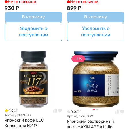
Нет в наличии
Нет в наличии
930
₽
899
₽
В корзину
В корзину
Уведомить о
Уведомить о
поступлении
поступлении
-11%
4.0
1
0.0
0
Артикул
103803
Артикул
790032
Японский кофе UCC
Японский растворимый
Коллекция №117
кофе MAXIM AGF A Little