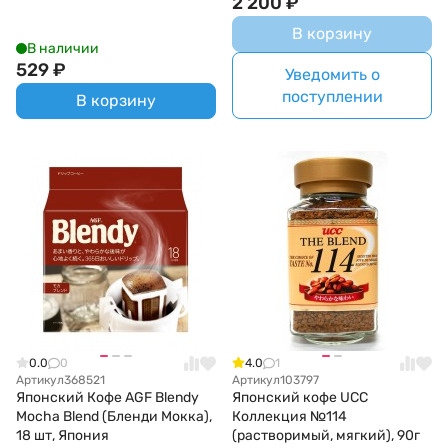
2 200
₽
В корзину
В наличии
529
₽
Уведомить о
поступлении
В корзину
0.0
0
4.0
1
Артикул
368521
Артикул
103797
Японский Кофе AGF Blendy
Японский кофе UCC
Mocha Blend (Бленди Мокка),
Коллекция №114
18 шт, Япония
(растворимый, мягкий), 90г