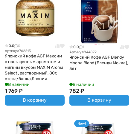
0.0
0
0.0
1
Артикул
762213
Артикул
844872
Японский кофе AGF Максим
Японский Кофе AGF Blendy
с насыщенным ароматом и
Mocha Blend (Бленди Мокка),
мягким вкусом MAXIM Aroma
56 г
Select , растворимый, 80г,
стекл/банка,Япония
В наличии
В наличии
1 769
₽
782
₽
В корзину
В корзину
New!