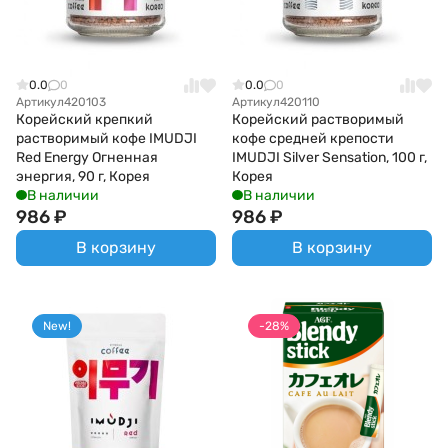
0.0
0
0.0
0
Артикул
420103
Артикул
420110
Корейский крепкий
Корейский растворимый
растворимый кофе IMUDJI
кофе средней крепости
Red Energy Огненная
IMUDJI Silver Sensation, 100 г,
энергия, 90 г, Корея
Корея
В наличии
В наличии
986
₽
986
₽
В корзину
В корзину
New!
-28%