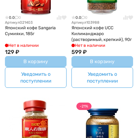
0.0
0
0.0
0
Артикул
021403
Артикул
103988
Японский кофе Sangaria
Японский кофе UCC
Сумияки, 185г
Килиманджаро
(растворимый, крепкий), 90г
Нет в наличии
Нет в наличии
129
₽
599
₽
В корзину
В корзину
Уведомить о
Уведомить о
поступлении
поступлении
-21%