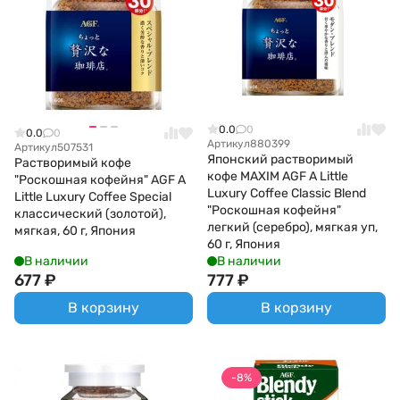
0.0
0
0.0
0
Артикул
880399
Артикул
507531
Японский растворимый
Растворимый кофе
кофе MAXIM AGF A Little
"Роскошная кофейня" AGF A
Luxury Coffee Classic Blend
Little Luxury Coffee Special
"Роскошная кофейня"
классический (золотой),
легкий (серебро), мягкая уп,
мягкая, 60 г, Япония
60 г, Япония
В наличии
В наличии
677
₽
777
₽
В корзину
В корзину
-8%