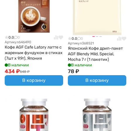
0.0
0
0.0
0
Артикул
646490
Артикул
368521
Кофе AGF Cafe Latory латте с
Японский Кофе дрип-пакет
жареным фундуком в стиках
AGF Blendy Mild, Special,
(7шт х 9,9г), Япония
Mocha 7 г (1 пакетик)
В наличии
В наличии
434
₽
78
₽
548
₽
В корзину
В корзину