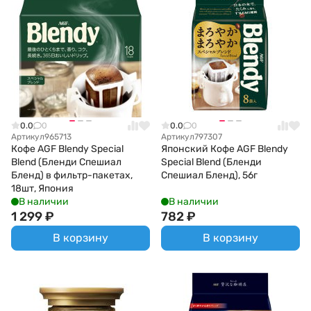
0.0
0
0.0
0
Артикул
965713
Артикул
797307
Кофе AGF Blendy Special
Японский Кофе AGF Blendy
Blend (Бленди Спешиал
Special Blend (Бленди
Бленд) в фильтр-пакетах,
Спешиал Бленд), 56г
18шт, Япония
В наличии
В наличии
1 299
₽
782
₽
В корзину
В корзину