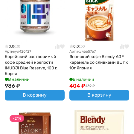
0.0
0
0.0
0
Артикул
420127
Артикул
665767
Корейский растворимый
Японский кофе Blendy AGF
кофе средней крепости
карамель со сливками 8шт х
IMUDJI Blue Reserve, 100 г,
10г Япония
Корея
В наличии
В наличии
986
₽
404
₽
439
₽
В корзину
В корзину
-21%