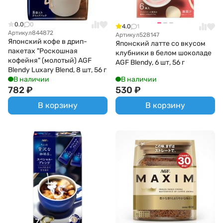
0.0
0
4.0
1
Артикул
844872
Артикул
528147
Японский кофе в дрип-
Японский латте со вкусом
пакетах "Роскошная
клубники в белом шоколаде
кофейня" (молотый) AGF
AGF Blendy, 6 шт, 56 г
Blendy Luxary Blend, 8 шт, 56 г
В наличии
В наличии
782
₽
530
₽
В корзину
В корзину