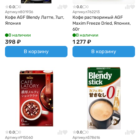
0.0
0
0.0
0
Артикул
801936
Артикул
762213
Кофе AGF Blendy Латте, 7шт,
Кофе растворимый AGF
Япония
Maxim Freeze Dried, Япония,
60г
В наличии
В наличии
398
₽
1 277
₽
В корзину
В корзину
0.0
0
0.0
0
Артикул
915060
Артикул
578616