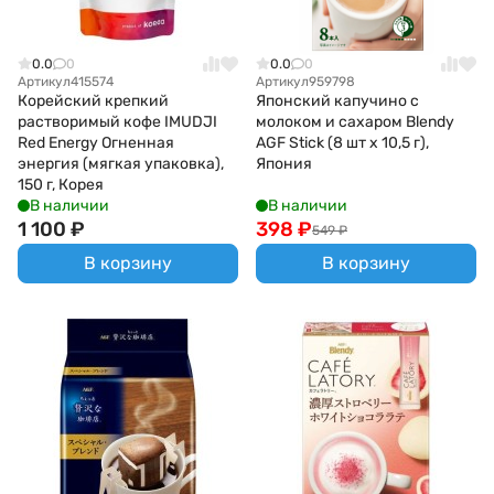
0.0
0
0.0
0
Артикул
415574
Артикул
959798
Корейский крепкий
Японский капучино с
растворимый кофе IMUDJI
молоком и сахаром Blendy
Red Energy Огненная
AGF Stick (8 шт х 10,5 г),
энергия (мягкая упаковка),
Япония
150 г, Корея
В наличии
В наличии
1 100
₽
398
₽
549
₽
В корзину
В корзину