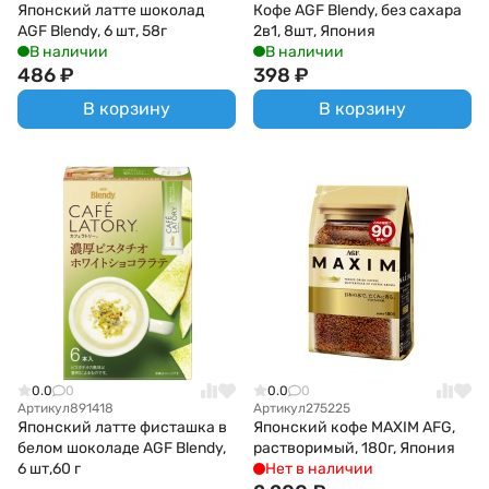
Японский латте шоколад
Кофе AGF Blendy, без сахара
AGF Blendy, 6 шт, 58г
2в1, 8шт, Япония
В наличии
В наличии
486
₽
398
₽
В корзину
В корзину
0.0
0
0.0
0
Артикул
891418
Артикул
275225
Японский латте фисташка в
Японский кофе MAXIM AFG,
белом шоколаде AGF Blendy,
растворимый, 180г, Япония
6 шт,60 г
Нет в наличии