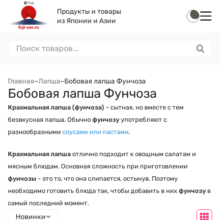
Продукты и товары
из Японии и Азии
Главная
–
Лапша
–
Бобовая лапша Фунчоза
Бобовая лапша Фунчоза
Крахмальная лапша (фунчоза)
– сытная, но вместе с тем
безвкусная лапша. Обычно
фунчозу
употребляют с
разнообразными
соусами или пастами
.
Крахмальная лапша
отлично подходит к овощным салатам и
мясным блюдам. Основная сложность при приготовлении
фунчозы
- это то, что она слипается, остынув. Поэтому
необходимо готовить блюда так, чтобы добавить в них
фунчозу
в
самый последний момент.
Новинки