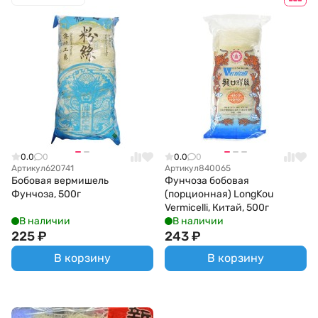
0.0
0
0.0
0
Артикул
620741
Артикул
840065
Бобовая вермишель
Фунчоза бобовая
Фунчоза, 500г
(порционная) LongKou
Vermicelli, Китай, 500г
В наличии
В наличии
225
₽
243
₽
В корзину
В корзину