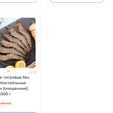
и тигровые без
 Коктейльные
и (очищенные),
1000 г
аличии