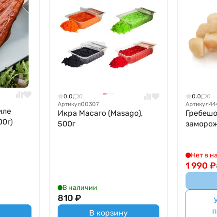
0.0
0
0.0
0
Артикул
00307
Артикул
44
иле
Икра Масаго (Masago),
Гребешо
00г)
500г
заморож
Нет в н
1 990
₽
В наличии
810
₽
п
В корзину