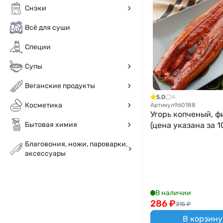
Снэки
Всё для суши
Специи
Супы
Веганские продукты
5.0
4
Косметика
Артикул
960188
Угорь копченый, ф
Бытовая химия
(цена указана за 1
Благовония, ножи, пароварки,
аксессуары
В наличии
286
₽
315
₽
В корзину