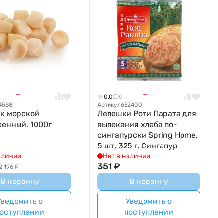
0.0
0
4568
Артикул
652400
к морской
Лепешки Роти Парата для
енный, 1000г
выпекания хлеба по-
сингапурски Spring Home,
5 шт, 325 г, Сингапур
аличии
Нет в наличии
351
₽
2 196
₽
В корзину
В корзину
Уведомить о
Уведомить о
оступлении
поступлении