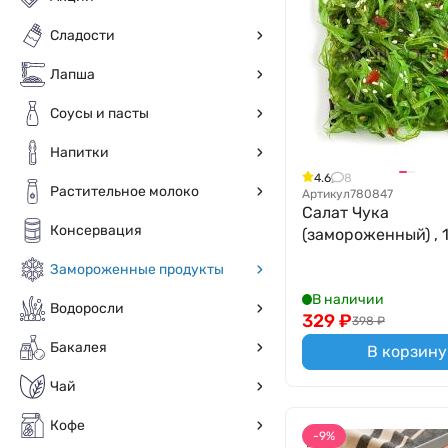
Сладости
Лапша
Соусы и пасты
Напитки
4.6
8
Растительное молоко
Артикул
780847
Салат Чука
Консервация
(замороженный) , 
Замороженные продукты
В наличии
Водоросли
329
₽
398
₽
Бакалея
В корзину
Чай
Кофе
-9%