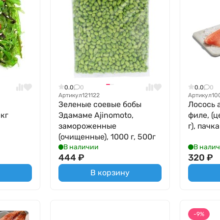
0.0
0
0.0
0
Артикул
121122
Артикул
10
Зеленые соевые бобы
Лосось 
1кг
Эдамаме Ajinomoto,
филе, (ц
замороженные
г), пачка
(очищенные), 1000 г, 500г
В наличии
В нали
444
₽
320
₽
В корзину
-9%