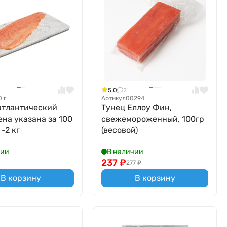
5.0
2
0 г
Артикул
00294
атлантический
Тунец Еллоу Фин,
ена указана за 100
свежемороженный, 100гр
 -2 кг
(весовой)
чии
В наличии
237
₽
277
₽
В корзину
В корзину