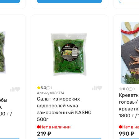
5.0
1
0.0
0
Артикул
081774
Креветк
Салат из морских
обы
головы/
водорослей чука
,
креветк
замороженный KASHO
0 г /
1800 г /
500г
Нет в наличии
Нет в н
219
₽
990
₽