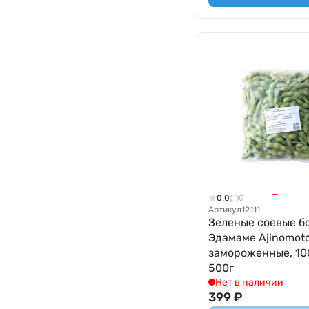
0.0
0
Артикул
12111
Зеленые соевые б
Эдамаме Ajinomoto
замороженные, 100
500г
Нет в наличии
399
₽