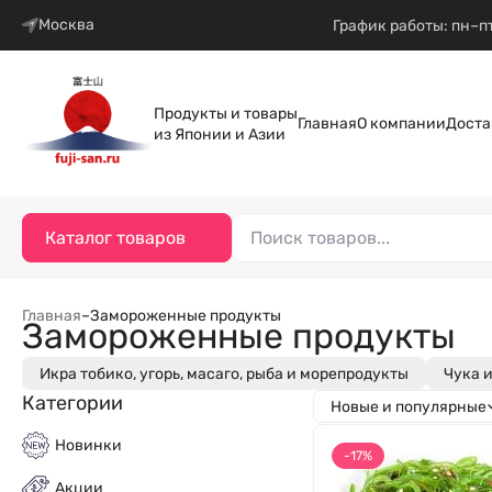
Москва
График работы: пн–пт
Продукты и товары
Главная
О компании
Доста
из Японии и Азии
Каталог товаров
Главная
–
Замороженные продукты
Замороженные продукты
Икра тобико, угорь, масаго, рыба и морепродукты
Чука 
Категории
Новые и популярные
Новинки
-17%
Акции