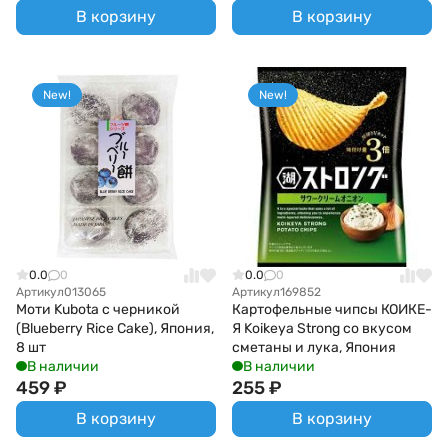
В корзину
В корзину
New!
New!
0.0
0
0.0
0
Артикул
013065
Артикул
169852
Моти Kubota с черникой
Картофельные чипсы КОИКЕ-
(Blueberry Rice Cake), Япония,
Я Koikeya Strong со вкусом
8 шт
сметаны и лука, Япония
В наличии
В наличии
459
₽
255
₽
В корзину
В корзину