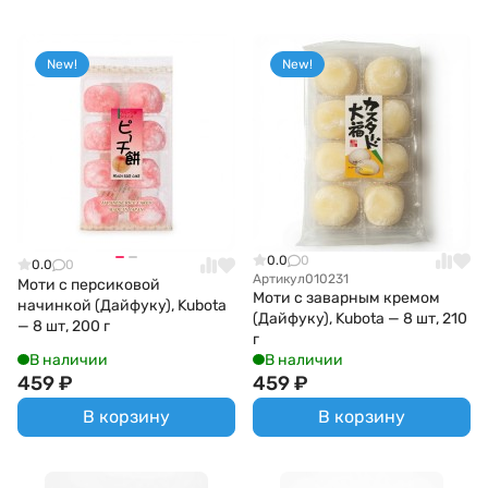
New!
New!
0.0
0
0.0
0
Артикул
010231
Моти с персиковой
Моти с заварным кремом
начинкой (Дайфуку), Kubota
(Дайфуку), Kubota — 8 шт, 210
— 8 шт, 200 г
г
В наличии
В наличии
459
₽
459
₽
В корзину
В корзину