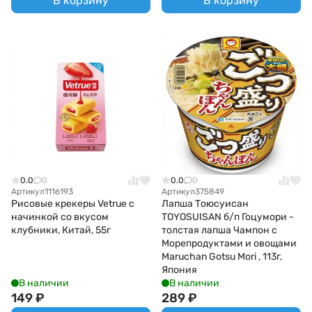
В корзину
В корзину
0.0
0
0.0
0
Артикул
1116193
Артикул
375849
Рисовые крекеры Vetrue с
Лапша Тоюсуисан
начинкой со вкусом
TOYOSUISAN б/п Гоцумори -
клубники, Китай, 55г
толстая лапша Чампон с
Морепродуктами и овощами
Maruchan Gotsu Mori , 113г,
Япония
В наличии
В наличии
149
₽
289
₽