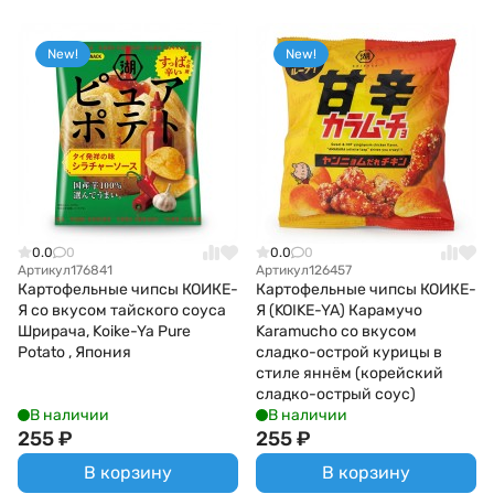
New!
New!
0.0
0
0.0
0
Артикул
176841
Артикул
126457
Картофельные чипсы КОИКЕ-
Картофельные чипсы КОИКЕ-
Я со вкусом тайского соуса
Я (KOIKE-YA) Карамучо
Шрирача, Koike-Ya Pure
Karamucho со вкусом
Potato , Япония
сладко-острой курицы в
стиле яннём (корейский
сладко-острый соус)
В наличии
В наличии
255
₽
255
₽
В корзину
В корзину