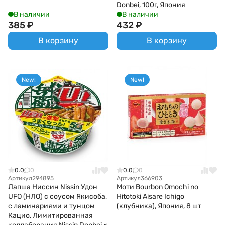
Donbei, 100г, Япония
В наличии
В наличии
385
₽
432
₽
В корзину
В корзину
New!
New!
0.0
0
0.0
0
Артикул
294895
Артикул
366903
Лапша Ниссин Nissin Удон
Моти Bourbon Omochi no
UFO (НЛО) с соусом Якисоба,
Hitotoki Aisare Ichigo
с ламинариями и тунцом
(клубника), Япония, 8 шт
Кацио, Лимитированная