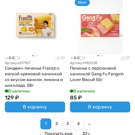
New!
0.0
0
0.0
0
Артикул
617107
Артикул
980218
Сэндвич-печенье Franzzi с
Печенье с персиковой
мягкой кремовой начинкой
начинкой Gang Fu Fangxin
со вкусом ванили, лимона и
Lover Biscuit 55г
шоколада, 58г
В наличии
В наличии
129
₽
85
₽
В корзину
В корзину
1
2
3
4
→
Показать еще
32