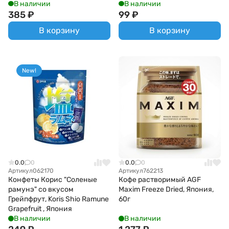
В наличии
В наличии
385
₽
99
₽
В корзину
В корзину
New!
0.0
0
0.0
0
Артикул
062170
Артикул
762213
Конфеты Корис "Соленые
Кофе растворимый AGF
рамунэ" со вкусом
Maxim Freeze Dried, Япония,
Грейпфрут, Koris Shio Ramune
60г
Grapefruit , Япония
В наличии
В наличии