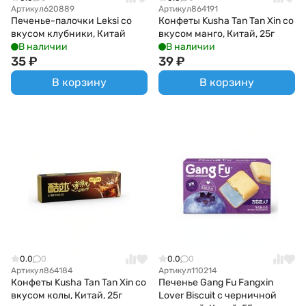
Артикул
620889
Артикул
864191
Печенье-палочки Leksi со
Конфеты Kusha Tan Tan Xin со
вкусом клубники, Китай
вкусом манго, Китай, 25г
В наличии
В наличии
35
₽
39
₽
В корзину
В корзину
0.0
0
0.0
0
Артикул
864184
Артикул
110214
Конфеты Kusha Tan Tan Xin со
Печенье Gang Fu Fangxin
вкусом колы, Китай, 25г
Lover Biscuit с черничной