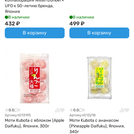
коллаборация Nissin Donbei ×
UFO к 50-летию бренда,
Япония
В наличии
В наличии
432
₽
499
₽
В корзину
В корзину
0.0
0
0.0
0
Артикул
013195
Артикул
013218
Моти Kubota с яблоком (Apple
Моти Kubota с ананасом
Daifuku), Япония, 300г
(Pineapple Daifuku), Япония,
340г