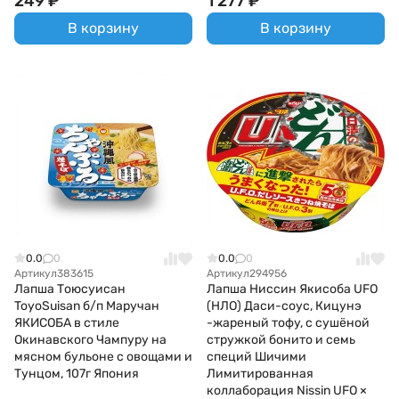
249
₽
1 277
₽
В корзину
В корзину
0.0
0
0.0
0
Артикул
383615
Артикул
294956
Лапша Тоюсуисан
Лапша Ниссин Якисоба UFO
ToyoSuisan б/п Маручан
(НЛО) Даси-соус, Кицунэ
ЯКИСОБА в стиле
-жареный тофу, с сушёной
Окинавского Чампуру на
стружкой бонито и семь
мясном бульоне с овощами и
специй Шичими
Тунцом, 107г Япония
Лимитированная
коллаборация Nissin UFO ×