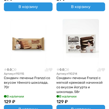
В корзину
В корзину
0.0
0
0.0
0
Артикул
110115
Артикул
110214
Сэндвич-печенье Franzzi со
Сэндвич-печенье Franzzi с
вкусом тёмного шоколада,
мягкой кремовой начинкой
70г
со вкусом йогурта и
шоколада, 58г
В наличии
В наличии
129
₽
129
₽