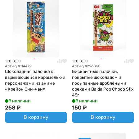
0.0
0
0.0
0
Артикул
114472
Артикул
296860
Шоколадная палочка с
Бисквитные палочки,
взрывающейся карамелью и
покрытые шоколадом и
персонажами из аниме
посыпанные дроблёными
«Крейон Син-чан»
орехами Baida Pop Choco Stix
45г
В наличии
В наличии
258
₽
150
₽
В корзину
В корзину