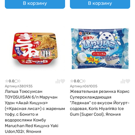
В корзину
В корзину
0.0
0
0.0
0
Артикул
380935
Артикул
061005
Лапша Тоюсуисан
Жевательная резинка Корис
TOYOSUISAN б/п Маручан
Суперохлаждающая
Удон «Акай Кицунэ»
"Ледяная" со вкусом Йогурт-
(«Красная лиса») с жареным
содовая, Koris Hiyarinko Ice
тофу, с Бонито и
Gum (Super Cool), Япония
водорослями Комбу
Maruchan Red Кицунэ Yaki
Udon,102г, Япония