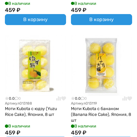
В наличии
В наличии
459
₽
459
₽
В корзину
В корзину
0.0
0
0.0
0
Артикул
013188
Артикул
013119
Моти Kubota с юдзу (Yuzu
Моти Kubota с бананом
Rice Cake), Япония, 8 шт
(Banana Rice Cake), Япония, 8
шт
В наличии
В наличии
459
₽
459
₽