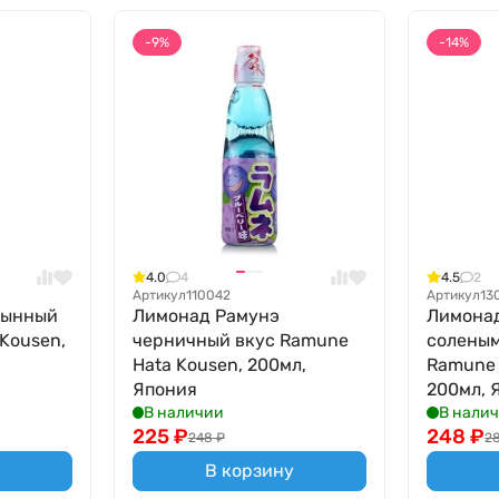
-9%
-14%
4.0
4
4.5
2
Артикул
110042
Артикул
13
дынный
Лимонад Рамунэ
Лимонад
Kousen,
черничный вкус Ramune
соленым
Hata Kousen, 200мл,
Ramune 
Япония
200мл, 
В наличии
В нали
225
₽
248
₽
248
₽
2
В корзину