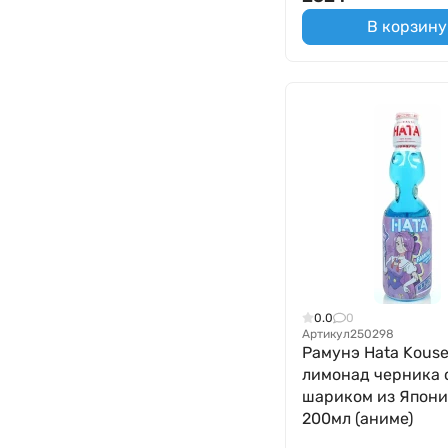
В корзину
0.0
0
Артикул
250298
Рамунэ Hata Kous
лимонад черника 
шариком из Япони
200мл (аниме)