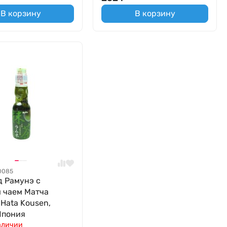
В корзину
В корзину
0085
 Рамунэ с
 чаем Матча
Hata Kousen,
Япония
аличии