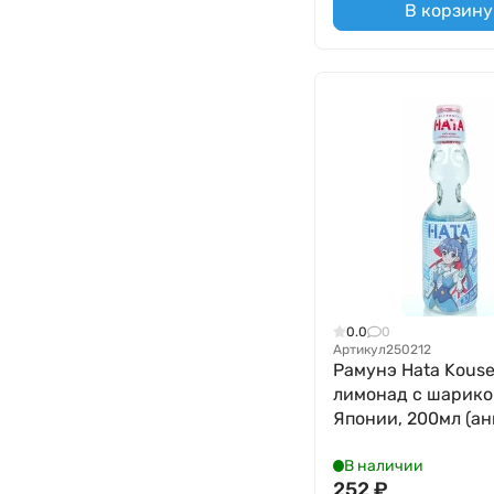
В корзину
0.0
0
Артикул
250212
Рамунэ Hata Kous
лимонад с шарико
Японии, 200мл (ан
В наличии
252
₽