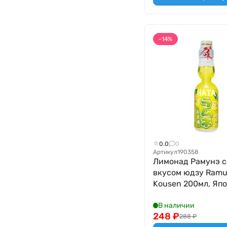
-14%
0.0
0
Артикул
190358
Лимонад Рамунэ с
вкусом юдзу Ramu
Kousen 200мл, Яп
В наличии
248
₽
288
₽