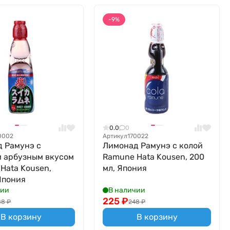
-9%
0.0
0
0002
Артикул
170022
 Рамунэ с
Лимонад Рамунэ с колой
 арбузным вкусом
Ramune Hata Kousen, 200
Hata Kousen,
мл, Япония
Япония
чии
В наличии
225
₽
88
₽
248
₽
В корзину
В корзину