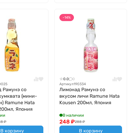
-14%
0.0
0
0025
Артикул
190334
 Рамунэ со
Лимонад Рамунэ со
кумквата (мини-
вкусом личи Ramune Hata
н) Ramune Hata
Kousen 200мл, Япония
200мл, Япония
чии
В наличии
248
₽
88
₽
288
₽
В корзину
В корзину