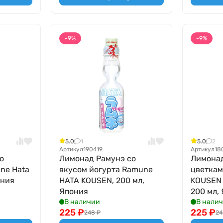
-9%
-9%
5.0
1
5.0
2
Артикул
190419
Артикул
18
о
Лимонад Рамунэ со
Лимонад
ne Hata
вкусом йогурта Ramune
цветкам
ония
HATA KOUSEN, 200 мл,
KOUSEN S
Япония
200 мл,
В наличии
В нали
225
₽
225
₽
248
₽
2