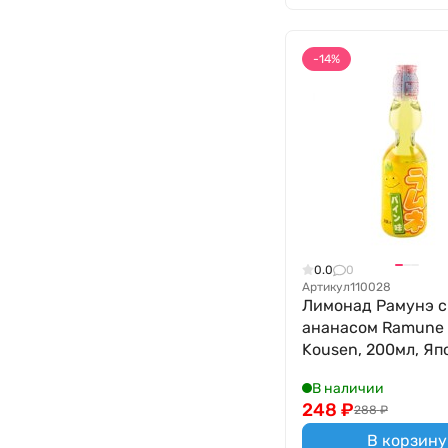
-14%
0.0
0
Артикул
110028
Лимонад Рамунэ с
ананасом Ramune 
Kousen, 200мл, Яп
В наличии
248
₽
288
₽
В корзину