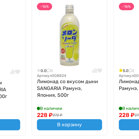
-16%
-16%
0.0
0
5.0
2
Артикул
008824
Артикул
00
Лимонад со вкусом дыни
Лимона
м
SANGARIA Рамунэ,
Рамунэ,
RIA
Япония, 500г
00г
В наличии
В нали
228
₽
228
₽
272
₽
27
В корзину