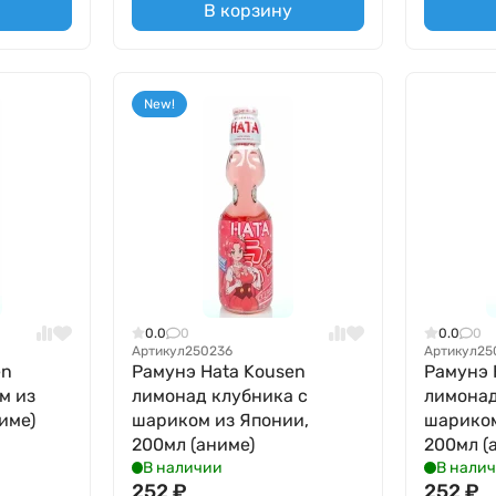
В корзину
New!
0.0
0
0.0
0
Артикул
250236
Артикул
25
en
Рамунэ Hata Kousen
Рамунэ 
м из
лимонад клубника с
лимонад
име)
шариком из Японии,
шариком
200мл (аниме)
200мл (
В наличии
В нали
252
₽
252
₽