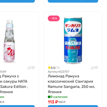
-10%
5.0
0
0069
Артикул
022707
 Рамунэ с
Лимонад Рамунэ
и сакуры HATA
классический Сангария
akura Edition ,
Ramune Sangaria, 250 мл,
 Япония
Япония
чии
В наличии
113
₽
48
₽
125
₽