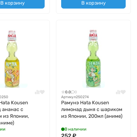
В корзину
В корзину
0.0
0
0250
Артикул
250274
Hata Kousen
Рамунэ Hata Kousen
 ананас с
лимонад дыня с шариком
 из Японии,
из Японии, 200мл (аниме)
аниме)
чии
В наличии
252
₽