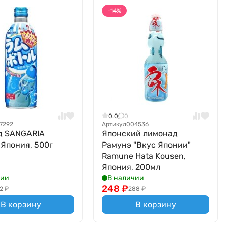
-14%
0.0
0
7292
Артикул
004536
д SANGARIA
Японский лимонад
 Япония, 500г
Рамунэ "Вкус Японии"
Ramune Hata Kousen,
Япония, 200мл
чии
В наличии
248
₽
2
₽
288
₽
В корзину
В корзину