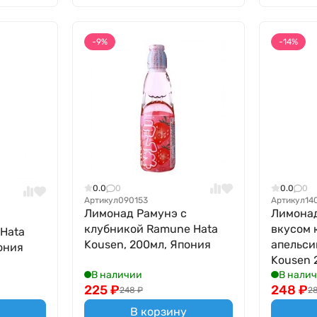
-9%
-14%
0.0
0
0.0
0
Артикул
090153
Артикул
14
Лимонад Рамунэ с
Лимонад
клубникой Ramune Hata
вкусом 
Hata
Kousen, 200мл, Япония
апельси
ония
Kousen 
В наличии
В нали
225
₽
248
₽
248
₽
2
В корзину