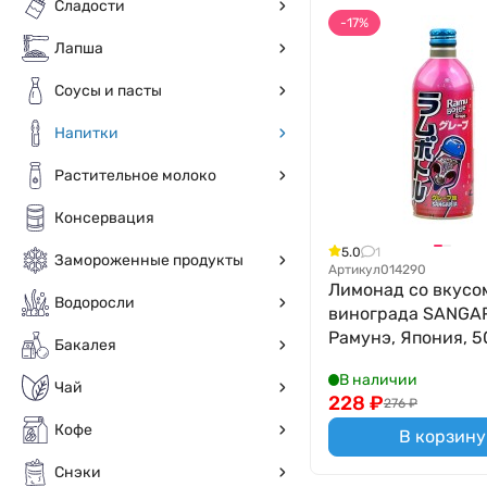
Сладости
-17%
Лапша
Соусы и пасты
Напитки
Растительное молоко
Консервация
5.0
1
Замороженные продукты
Артикул
014290
Лимонад со вкусо
Водоросли
винограда SANGA
Рамунэ, Япония, 5
Бакалея
В наличии
Чай
228
₽
276
₽
Кофе
В корзину
Снэки