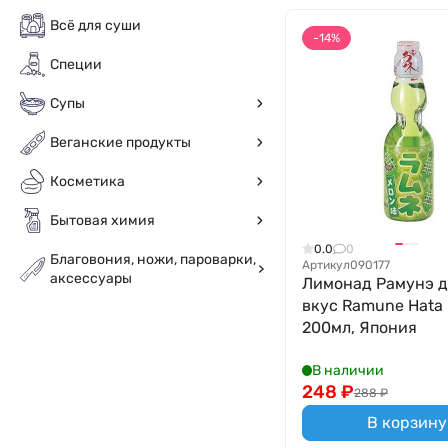
Всё для суши
-14%
Специи
Супы
Веганские продукты
Косметика
Бытовая химия
0.0
0
Благовония, ножи, пароварки,
Артикул
090177
аксессуары
Лимонад Рамунэ 
вкус Ramune Hata 
200мл, Япония
В наличии
248
₽
288
₽
В корзину