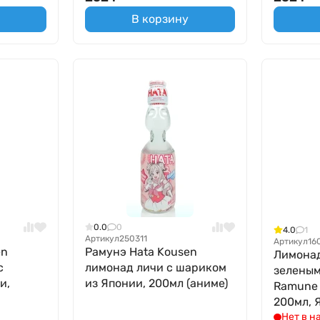
В корзину
0.0
0
4.0
1
Артикул
250311
Артикул
16
en
Рамунэ Hata Kousen
Лимонад
с
лимонад личи с шариком
зеленым
и,
из Японии, 200мл (аниме)
Ramune 
200мл, 
Нет в н