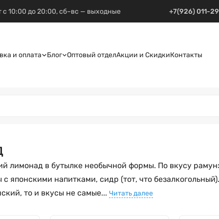
 с 10:00 до 20:00, сб–вс — выходные
+7(926) 011-2
вка и оплата
Блог
Оптовый отдел
Акции и Скидки
Контакты
д
кий лимонад в бутылке необычной формы. По вкусу раму
 с японскими напитками, сидр (тот, что безалкогольный)
ский, то и вкусы не самые...
Читать далее