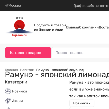
Москва
График работы: пн–пт
Продукты и товары
Главная
О компании
Доста
из Японии и Азии
Каталог товаров
Главная
–
Напитки
–
Рамунэ - японский лимонад
Рамунэ - японский лимона
Категории
Рамунэ - это японс
если вы уже знакомы
Новинки
так как напиток япон
Акции
Новинки