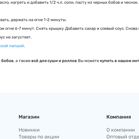
ло, нагреть и добавить 1/2 ч.л. соли, пасту из черных бобов и чеснок
вать, держать на огне 1-2 минуты.
 огне 6-7 минут. Снять крышку. Добавить сахар и соевый соус. Снова 
ус не загустеет.
ской лапшой
.
х бобов
, а также
всё для суши и роллов
Вы можете
купить в нашем инт
Магазин
Компания
Новинки
О компании
Товары по акции
Оптовый отд