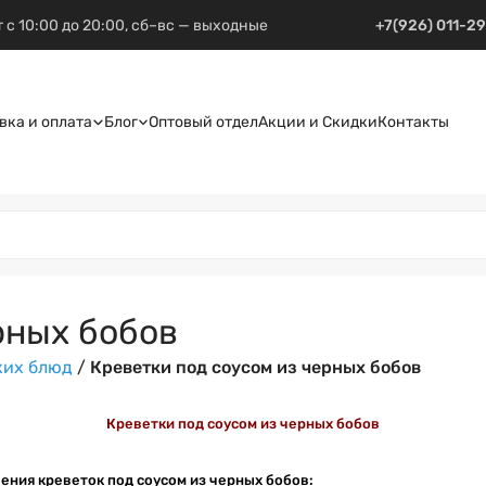
 с 10:00 до 20:00, сб–вс — выходные
+7(926) 011-2
вка и оплата
Блог
Оптовый отдел
Акции и Скидки
Контакты
рных бобов
ких блюд
/
Креветки под соусом из черных бобов
Креветки под соусом из черных бобов
ения креветок под соусом из черных бобов: