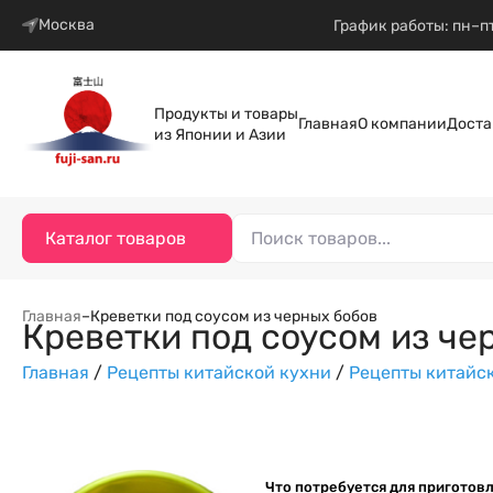
Москва
График работы: пн–пт
Продукты и товары
Главная
О компании
Доста
из Японии и Азии
Каталог товаров
Главная
–
Креветки под соусом из черных бобов
Креветки под соусом из че
Главная
/
Рецепты китайской кухни
/
Рецепты китайс
Что потребуется для приготовл