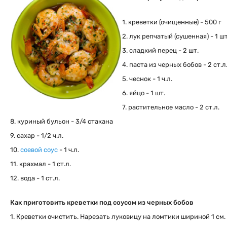
1. креветки (очищенные) - 500 г
2. лук репчатый (сушенная) - 1 шт
3. сладкий перец - 2 шт.
4. паста из черных бобов - 2 ст.л
5. чеснок - 1 ч.л.
6. яйцо - 1 шт.
7. растительное масло - 2 ст.л.
8. куриный бульон - 3/4 стакана
9. сахар - 1/2 ч.л.
10.
соевой соус
- 1 ч.л.
11. крахмал - 1 ст.л.
12. вода - 1 ст.л.
Как приготовить креветки под соусом из черных бобов
1. Креветки очистить. Нарезать луковицу на ломтики шириной 1 см.