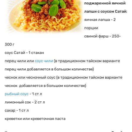
поджаренной яичной
лапши с соусом Сатай:
яичная лапша - 2
порции
свиной фарш - 250-
300 г
соус Сатай - 1 стакан
перец чили или
соус чили
(в традиционном тайском варианте
перец чили добавляется в большом количестве)
чеснок или чесночный соус (в традиционном тайском варианте
чеснок добавляется в большом количестве)
рыбный соус
- 1 ст л
лимонный сок - 2 ст л
сахар - 1 ст л
креветки или креветочная паста