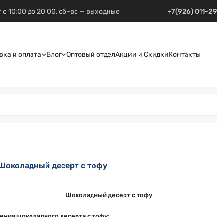
 с 10:00 до 20:00, сб–вс — выходные
+7(926) 011-2
вка и оплата
Блог
Оптовый отдел
Акции и Скидки
Контакты
Шоколадный десерт с тофу
Шоколадный десерт с тофу
ения шоколадного десерта с тофу: