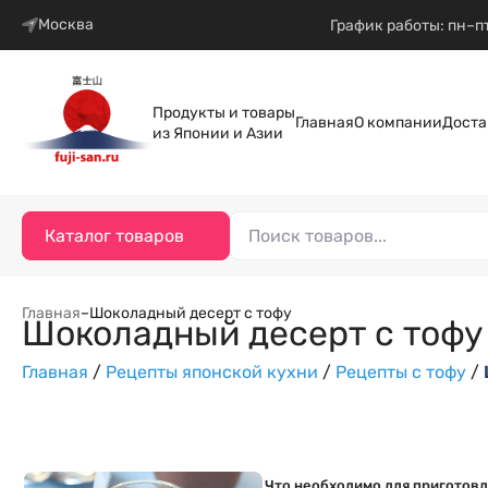
Москва
График работы: пн–пт
Продукты и товары
Главная
О компании
Доста
из Японии и Азии
Каталог товаров
Главная
–
Шоколадный десерт с тофу
Шоколадный десерт с тофу
Главная
/
Рецепты японской кухни
/
Рецепты с тофу
/
Что необходимо для приготовл