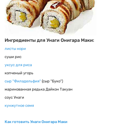
Ингредиенты для Унаги Онигара Маки:
листы нори
суши рис
уксус для риса
копченый угорь
сыр "Филадельфия"
(сыр "Буко")
маринованная редька Дайкон Такуан
соус Унаги
кунжутное семя
Как готовить Унаги Онигара Маки