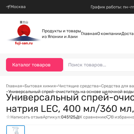
Москва
График работы: пн–пт
Продукты и товары
Главная
О компании
Доста
из Японии и Азии
Каталог товаров
Главная
–
Бытовая химия
–
Чистящие средства
–
Средства для в
–
Универсальный спрей-очиститель на основе щелочной воды 
Универсальный спрей-очис
натрия LEC, 400 мл/360 мл
Написать отзыв
К сравнению
В избранн
Артикул:
045125