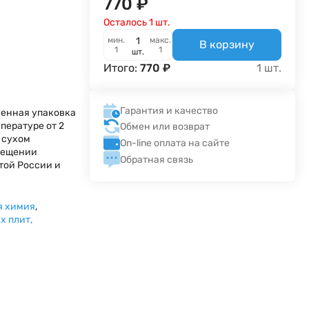
770
₽
Осталось 1 шт.
мин.
макс.
В корзину
1
1
шт.
Итого:
770
₽
1
шт.
Гарантия и качество
енная упаковка
пературе от 2
Обмен или возврат
в сухом
On-line оплата на сайте
мещении
Обратная связь
той России и
я химия
,
х плит,
и