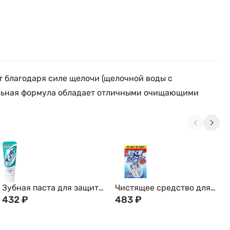
 благодаря силе щелочи (щелочной воды с
альная формула обладает отличными очищающими
Зубная паста для защиты
Чистящее средство для
от кариеса с
432
₽
барабанов в порошке
483
₽
микропудрой "Мята" LION
Washing Tub Cleaner,
DENTOR MAX Spearmint,
Япония, 250г