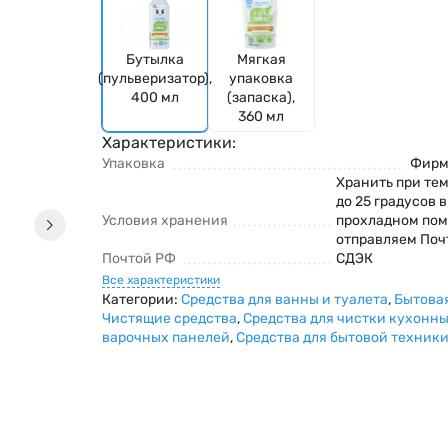
Бутылка
Мягкая
(пульверизатор),
упаковка
400 мл
(запаска),
360 мл
Характеристики:
Упаковка
Фирм
Хранить при тем
до 25 градусов 
Условия хранения
прохладном по
отправляем Поч
Почтой РФ
СДЭК
Все характеристики
Категории:
Средства для ванны и туалета
,
Бытова
Чистящие средства
,
Средства для чистки кухонны
варочных панелей
,
Средства для бытовой техник