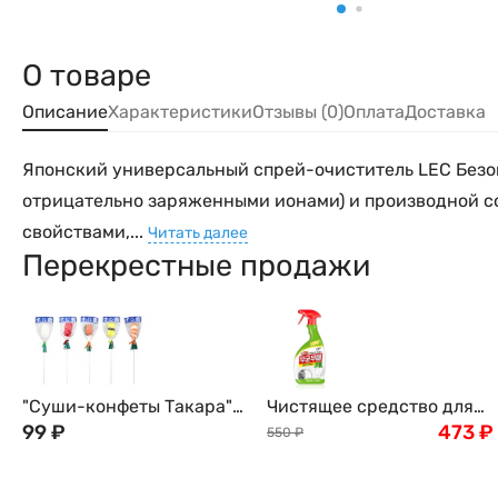
О товаре
Описание
Характеристики
Отзывы (0)
Оплата
Доставка
Японский универсальный спрей-очиститель LEC Безоп
отрицательно заряженными ионами) и производной с
свойствами,...
Читать далее
Перекрестные продажи
"Суши-конфеты Такара"
Чистящее средство для
леденцы в виде Суши и
99
₽
ванной аромат трав
473
₽
550
₽
роллов сладкие на
BISOL Pigeon Корея, 500
палочке Takara Seika, 1
мл