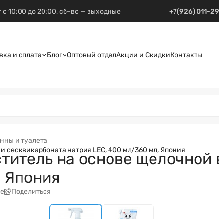
 с 10:00 до 20:00, сб–вс — выходные
+7(926) 011-2
вка и оплата
Блог
Оптовый отдел
Акции и Скидки
Контакты
анны и туалета
и сесквикарбоната натрия LEC, 400 мл/360 мл, Япония
титель на основе щелочной 
, Япония
ое
Поделиться