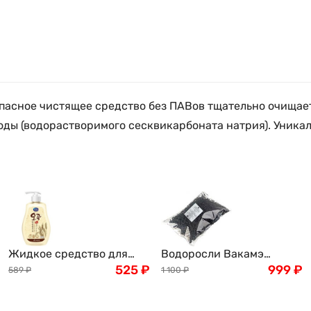
асное чистящее средство без ПАВов тщательно очищает
оды (водорастворимого сесквикарбоната натрия). Уник
Жидкое средство для
Водоросли Вакамэ
мытья посуды, овощей и
525
₽
сушенные, 500г
999
₽
589
₽
1 100
₽
фруктов Mukunghwa
Злаки