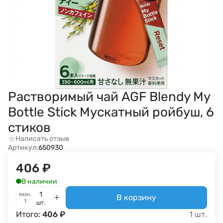
Растворимый чай AGF Blendy My
Bottle Stick Мускатный ройбуш, 6
стиков
Написать отзыв
Артикул:
650930
406
₽
В наличии
мин.
В корзину
1
шт.
Итого:
406
₽
1
шт.