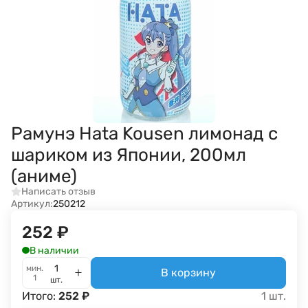
Рамунэ Hata Kousen лимонад с
шариком из Японии, 200мл
(аниме)
Написать отзыв
Артикул:
250212
252
₽
В наличии
мин.
В корзину
1
шт.
Итого:
252
₽
1
шт.