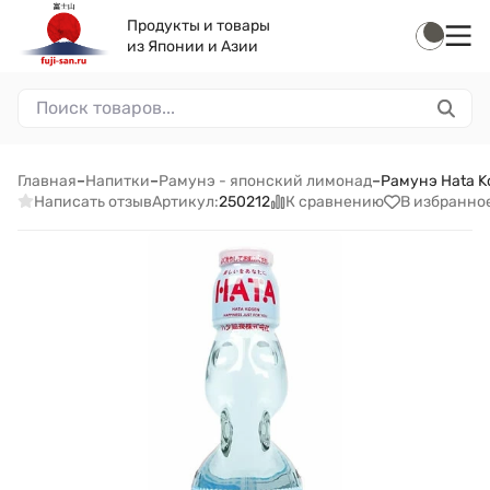
Продукты и товары
из Японии и Азии
Главная
–
Напитки
–
Рамунэ - японский лимонад
–
Рамунэ Hata K
Написать отзыв
К сравнению
В избранно
Артикул:
250212