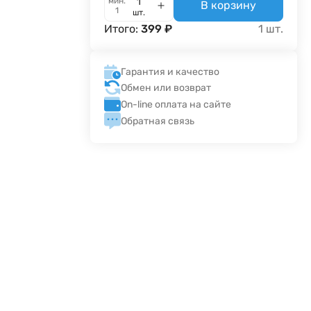
мин.
В корзину
1
шт.
Итого:
399
₽
1
шт.
Гарантия и качество
Обмен или возврат
On-line оплата на сайте
Обратная связь