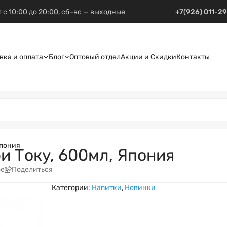
 с 10:00 до 20:00, сб–вс — выходные
+7(926) 011-2
вка и оплата
Блог
Оптовый отдел
Акции и Скидки
Контакты
Япония
и Току, 600мл, Япония
ое
Поделиться
Категории:
Напитки
,
Новинки