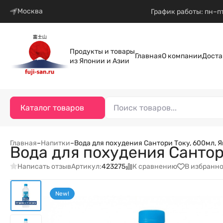
Москва
График работы: пн–пт
Продукты и товары
Главная
О компании
Доста
из Японии и Азии
Каталог товаров
Главная
–
Напитки
–
Вода для похудения Сантори Току, 600мл, 
Вода для похудения Сантор
Написать отзыв
К сравнению
В избранн
Артикул:
423275
New!