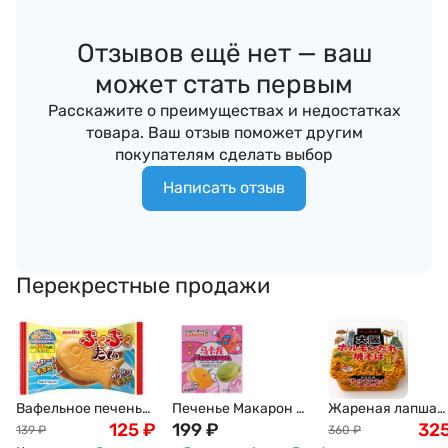
Отзывов ещё нет — ваш
может стать первым
Расскажите о преимуществах и недостатках
товара. Ваш отзыв поможет другим
покупателям сделать выбор
Написать отзыв
Перекрестные продажи
Вафельное печенье
Печенье Макарон с
Жареная лапша
"Тайяки" Meito,
125
₽
клубничным вкусом
199
₽
Якисоба с соусо
32
139
₽
360
₽
Япония, 16,5г
Macaron Gang-Fu,
Хорумон,