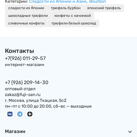
Категории:
Сладости из Японии и Азии
,
Bourbon
132 г, Китай
уникальный реце
сладости из Японии
трюфель бурбон
японский трюфель
из Осаки YAMADAI
шоколадные трюфели
конфеты с начинкой
120г, Япония
сливочные конфеты
трюфели белый шоколад
Контакты
+7(926) 011-29-57
интернет-магазин
+7 (926) 209-14-30
оптовый отдел
zakaz@fuji-san.ru
г. Москва, улица Ткацкая, 5с2
пн–пт с 10:00 до 20:00, сб–вс — выходные
Магазин