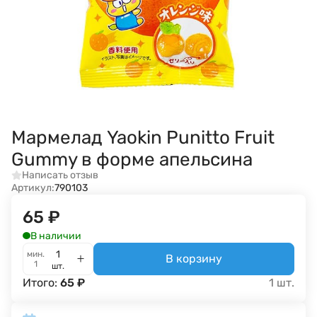
Мармелад Yaokin Punitto Fruit
Gummy в форме апельсина
Написать отзыв
Артикул:
790103
65
₽
В наличии
мин.
В корзину
1
шт.
Итого:
65
₽
1
шт.