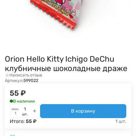
Orion Hello Kitty Ichigo DeChu
клубничные шоколадные драже
Написать отзыв
Артикул:
599022
55
₽
В наличии
мин.
В корзину
1
шт.
Итого:
55
₽
1
шт.