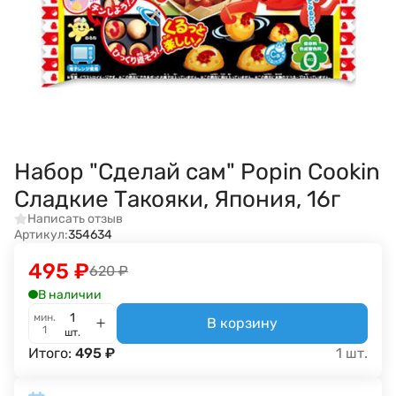
Набор "Сделай сам" Popin Cookin
Сладкие Такояки, Япония, 16г
Написать отзыв
Артикул:
354634
495
₽
620
₽
В наличии
мин.
В корзину
1
шт.
Итого:
495
₽
1
шт.