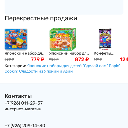
Перекрестные продажи
Японский набор для
Японский набор для
Конфеты
детей "Сделай сам"
779
₽
детей "Сделай сам"
872
₽
жевательные
12
989
₽
989
₽
149
₽
суши из порошка
бургеры из порошка
Сделай Сам с
Категории:
Японские наборы для детей "Сделай сам" Popin'
Popin 'Cookin' 28,5г
Popin' Cookin'
виноградным
Cookin'
,
Сладости из Японии и Азии
вкусом Coris, 27г
Контакты
+7(926) 011-29-57
интернет-магазин
+7 (926) 209-14-30