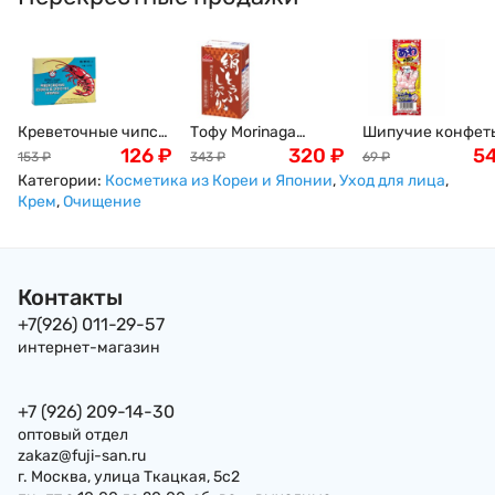
Креветочные чипсы
Тофу Morinaga
Шипучие конфет
Ou Jiang, 227г
126
₽
твердый (соевый
320
₽
со вкусом колы
5
153
₽
343
₽
69
₽
творог), 250г,
Bubble Candy Cola
Категории:
Косметика из Кореи и Японии
,
Уход для лица
,
Япония
Coris, 3шт. Япони
Крем
,
Очищение
Контакты
+7(926) 011-29-57
интернет-магазин
+7 (926) 209-14-30
оптовый отдел
zakaz@fuji-san.ru
г. Москва, улица Ткацкая, 5с2