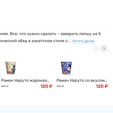
ом. Все, что нужно сделать - заварить лапшу на 5
ический обед в азиатском стиле с...
Читать далее
Рамен Наруто жареная
Рамен Наруто со вкусом
курица с грибами Naruto
120
₽
морепродуктов Naruto
120
₽
149
₽
149
₽
Chicken Mushroom, 60 г,
Seafood, 60 г, Китай
Китай