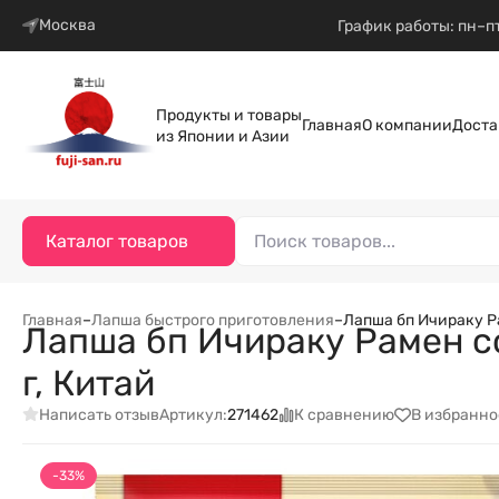
Москва
График работы: пн–пт
Продукты и товары
Главная
О компании
Доста
из Японии и Азии
Каталог товаров
Главная
–
Лапша быстрого приготовления
–
Лапша бп Ичираку Ра
Лапша бп Ичираку Рамен со 
г, Китай
Написать отзыв
К сравнению
В избранно
Артикул:
271462
-33%