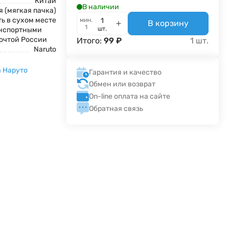
Китай
В наличии
 (мягкая пачка)
ь в сухом месте
мин.
В корзину
1
шт.
анспортными
очтой России
Итого:
99
₽
1
шт.
Naruto
 Наруто
Гарантия и качество
Обмен или возврат
On-line оплата на сайте
Обратная связь