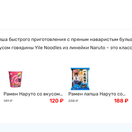
ша быстрого приготовления с пряным наваристым бульон
сом говядины Yile Noodles из линейки Naruto – это класс
Рамен Наруто со вкусом
Рамен лапша Наруто со
томленой телятины
120
₽
вкусом морепродуктов,
188
₽
149
₽
238
₽
Naruto Stewed Veal, 60 г,
коллекционное издание
Китай
"Учиха Са́аске " Naruto,
135г