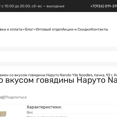
 с 10:00 до 20:00, сб–вс — выходные
+7(926) 011-2
вка и оплата
Блог
Оптовый отдел
Акции и Скидки
Контакты
мен со вкусом говядины Наруто Naruto Yile Noodles, пачка, 92 г, 
вкусом говядины Наруто Naru
е
Поделиться
Характеристики:
Вес