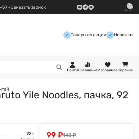
9-57
Заказать звонок
Товары по акции
Новинки
Войти
Сравнение
Избранное
Корзина
Китай
to Yile Noodles, пачка, 92
99
₽
92 г
148
₽