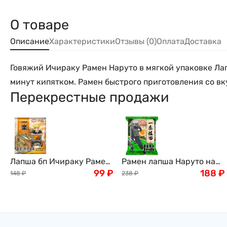
О товаре
Описание
Характеристики
Отзывы (0)
Оплата
Доставка
Говяжий Ичираку Рамен Наруто в мягкой упаковке Лап
минут кипятком. Рамен быстрого приготовления со вку
Перекрестные продажи
Лапша бп Ичираку Рамен
Рамен лапша Наруто на
со вкусом курицы Наруто
99
₽
мясном бульоне Тонкацу,
188
₽
148
₽
238
₽
Naruto Yile Noodles, пачка,
коллекционное издание
92 г, Китай
"Хакаши Хатаке" Naruto,
135г