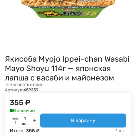
Якисоба Myojo Ippei-chan Wasabi
Mayo Shoyu 114г — японская
лапша с васаби и майонезом
Написать отзыв
Артикул:
459259
355
₽
В наличии
мин.
В корзину
1
шт.
Итого:
355
₽
1
шт.