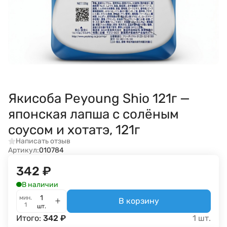
Якисоба Peyoung Shio 121г —
японская лапша с солёным
соусом и хотатэ, 121г
Написать отзыв
Артикул:
010784
342
₽
В наличии
мин.
В корзину
1
шт.
Итого:
342
₽
1
шт.