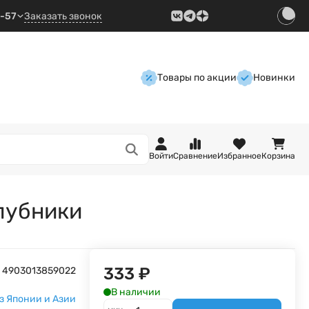
9-57
Заказать звонок
Товары по акции
Новинки
Войти
Сравнение
Избранное
Корзина
клубники
333
₽
4903013859022
В наличии
з Японии и Азии