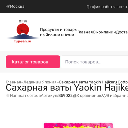
Москва
График работы: пн–пт
Продукты и товары
Главная
О компании
Доста
из Японии и Азии
Каталог товаров
Главная
–
Леденцы Япония
–
Cахарная ваты Yaokin Hajikeru Cot
Cахарная ваты Yaokin Hajik
Написать отзыв
К сравнению
В избранн
Артикул:
859022