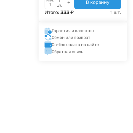
мин.
В корзину
1
шт.
Итого:
333
₽
1
шт.
Гарантия и качество
Обмен или возврат
On-line оплата на сайте
Обратная связь