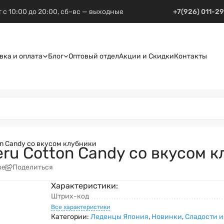
 с 10:00 до 20:00, сб–вс — выходные
+7(926) 011-2
вка и оплата
Блог
Оптовый отдел
Акции и Скидки
Контакты
ton Candy со вкусом клубники
eru Cotton Candy со вкусом 
ое
Поделиться
Характеристики:
Штрих-код
Все характеристики
Категории:
Леденцы Япония
,
Новинки
,
Сладости и