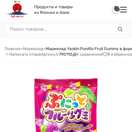
Продукты и товары
из Японии и Азии
Главная
–
Мармелад
–
Мармелад Yaokin Punitto Fruit Gummy в фо
Написать отзыв
К сравнению
В избранно
Артикул:
790110