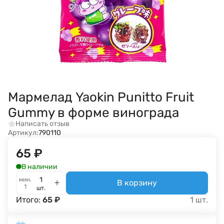
Мармелад Yaokin Punitto Fruit
Gummy в форме винограда
Написать отзыв
Артикул:
790110
65
₽
В наличии
мин.
В корзину
1
шт.
Итого:
65
₽
1
шт.