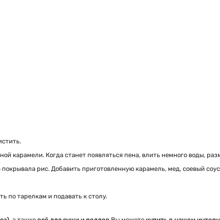
истить.
ной карамели. Когда станет появляться пена, влить немного воды, разм
а покрывала рис. Добавить приготовленную карамель, мед, соевый соус
ь по тарелкам и подавать к столу.
са),
а также
всё для суши и роллов
Вы можете
купить в нашем интерн