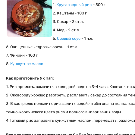
1.
Круглозерный рис
– 500 г
2. Каштаны - 100 г
3. Сахар - 2 ст.л.
4. Мед - 2 ст.л.
5.
Соевый соус
- 1 ч.л.
6. Очищенные кедровые орехи - 1 ст.л.
7. Финики - 100 г
8.
Кунжутное масло
Как приготовить Як Пап:
1. Рис промыть, замочить в холодной воде на 3-4 часа. Каштаны поч
2. Сковороду хорошо разогреть, расплавить сахар до состояния тем
3. В кастрюлю положить рис, залить водой, чтобы она на полпальц
темно-коричневого цвета риса и полного выпаривания воды.
4. Готовый рис заправить кунжутным маслом, перемешать, разложит
Все продукты для приготовления Як Пап (сладкого корейского ри