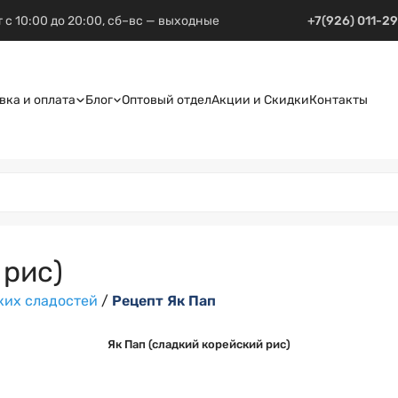
 с 10:00 до 20:00, сб–вс — выходные
+7(926) 011-2
вка и оплата
Блог
Оптовый отдел
Акции и Скидки
Контакты
 рис)
ких сладостей
/
Рецепт Як Пап
Як Пап (сладкий корейский рис)