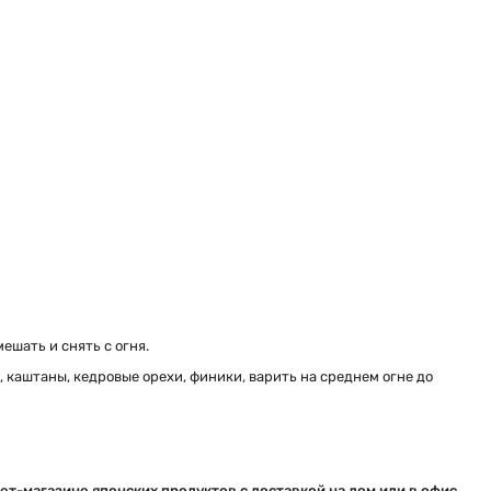
ешать и снять с огня.
, каштаны, кедровые орехи, финики, варить на среднем огне до
ет-магазине японских продуктов с доставкой на дом или в офис.