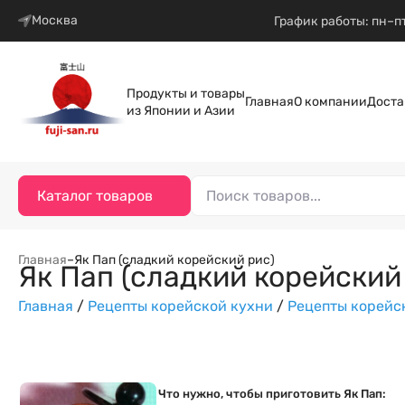
Москва
График работы: пн–пт
Продукты и товары
Главная
О компании
Доста
из Японии и Азии
Каталог товаров
Главная
–
Як Пап (сладкий корейский рис)
Як Пап (сладкий корейский
Главная
/
Рецепты корейской кухни
/
Рецепты корейс
Что нужно, чтобы приготовить Як Пап: