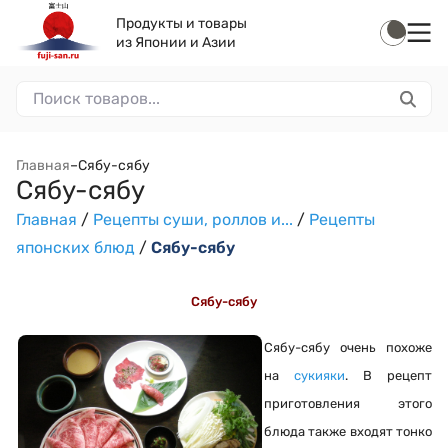
Продукты и товары
из Японии и Азии
Главная
–
Сябу-сябу
Сябу-сябу
Главная
/
Рецепты суши, роллов и...
/
Рецепты
японских блюд
/
Сябу-сябу
Сябу-сябу
Сябу-сябу очень похоже
на
сукияки
. В рецепт
приготовления этого
блюда также входят тонко