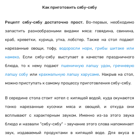
Как приготовить сябу-сябу
Рецепт сябу-сябу достаточно прост.
Во-первых, необходимо
запастить разнообразными видами мяса: говядина, свинина,
краб, креветки, курица, утка, лобстер. Также на стол подают
нарезанные овощи, тофу,
водоросли нори
,
грибы шитаке или
намеко
. Если сябу-сябу выступает в качестве праздничного
блюда, то к нему подают
пшеничную лапшу удон
,
гречневую
лапшу собу
или
крахмальную лапшу харусаме
. Накрыв на стол,
можно приступать к самому процессу приготовления сябу-сябу.
В середине стола стоит котел с кипящей водой, куда окунаются
тонко нарезанные кусочки мяса и овощей, и откуда они
всплывают с характерным звуком. Именно из-за этого звука
блюдо и назвали "сябу-сябу" - звучание этого слова напоминает
звук, издаваемый продуктами в кипящей воде. Для вкуса в