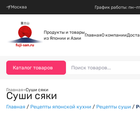
Москва
График работы: пн–пт
Продукты и товары
Главная
О компании
Доста
из Японии и Азии
Каталог товаров
Главная
–
Суши сяки
Суши сяки
Главная
/
Рецепты японской кухни
/
Рецепты суши
/
Р