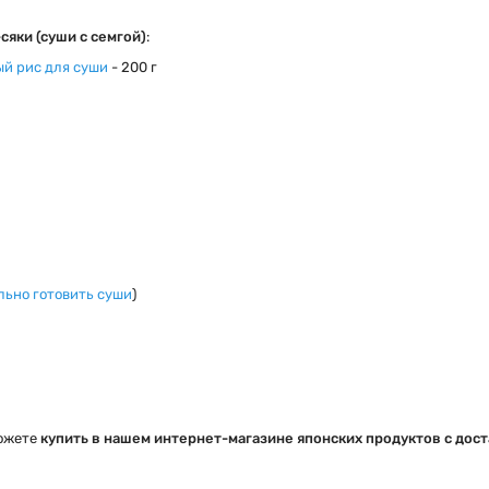
сяки (суши с семгой)
:
ый
рис для суши
- 200 г
льно готовить суши
)
ожете
купить в нашем интернет-магазине японских продуктов с доста