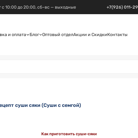
 с 10:00 до 20:00, сб–вс — выходные
+7(926) 011-2
вка и оплата
Блог
Оптовый отдел
Акции и Скидки
Контакты
ецепт суши сяки (Суши с семгой)
Как приготовить суши-сяки