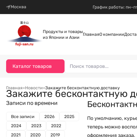
Москва
График работы: пн–пт
Продукты и товары
Главная
О компании
Доста
из Японии и Азии
Каталог товаров
Главная
–
Новости
–
Закажите бесконтактную доставку
Закажите бесконтактную д
Бесконтактн
Записи по времени
Все записи
2026
2025
По умолчанию, курье
2024
2023
2022
теперь можно воспол
2021
2020
2019
оформления заказа.