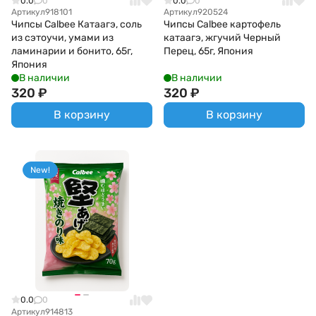
0.0
0
0.0
0
Артикул
918101
Артикул
920524
Чипсы Calbee Катаагэ, соль
Чипсы Calbee картофель
из сэтоучи, умами из
катаагэ, жгучий Черный
ламинарии и бонито, 65г,
Перец, 65г, Япония
Япония
В наличии
В наличии
320
₽
320
₽
В корзину
В корзину
New!
0.0
0
Артикул
914813