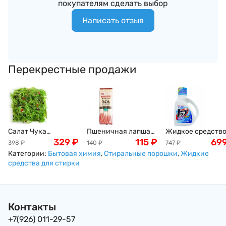
покупателям сделать выбор
Написать отзыв
Перекрестные продажи
Салат Чука
Пшеничная лапша
Жидкое средств
(замороженный) ,
329
₽
Удон Green Label,
115
₽
"Top-сила
69
398
₽
140
₽
747
₽
1кг
300г
ферментов"для
Категории:
Бытовая химия
,
Стиральные порошки
,
Жидкие
стирки белья,
средства для стирки
удаляет пятна,
запах морской
свежести( мягка
упаковка) 1100 м
Контакты
+7(926) 011-29-57