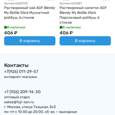
Артикул
650930
Артикул
631687
Растворимый чай AGF Blendy
Растворимый напиток AGF
My Bottle Stick Мускатный
Blendy My Bottle Stick
ройбуш, 6 стиков
Персиковый ройбуш, 6
стиков
В наличии
В наличии
406
₽
406
₽
В корзину
В корзину
Контакты
+7(926) 011-29-57
интернет-магазин
+7 (926) 209-14-30
оптовый отдел
zakaz@fuji-san.ru
г. Москва, улица Ткацкая, 5с2
пн–пт с 10:00 до 20:00, сб–вс — выходные