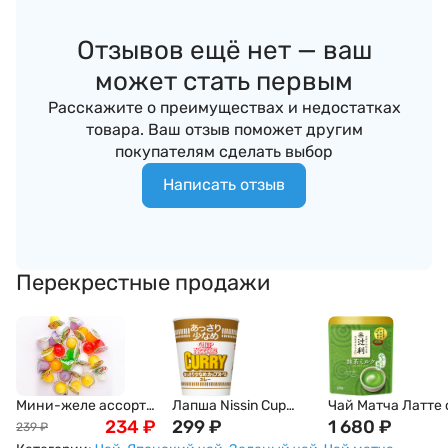
Отзывов ещё нет — ваш
может стать первым
Расскажите о преимуществах и недостатках
товара. Ваш отзыв поможет другим
покупателям сделать выбор
Написать отзыв
Перекрестные продажи
Мини-желе ассорти
Лапша Nissin Cup
Чай Матча Латте 
тропических вкусов
234
₽
Noodle карри, 70г,
299
₽
молоком Kataoka
1 680
₽
239
₽
New Choice, 400г
Япония
Tsujiri, 200г, Япон