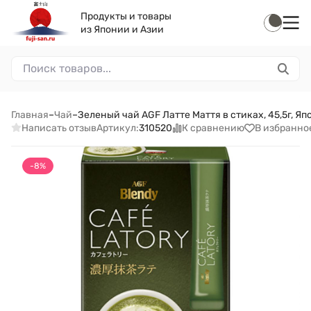
Продукты и товары
из Японии и Азии
Главная
–
Чай
–
Зеленый чай AGF Латте Маття в стиках, 45,5г, Яп
Написать отзыв
К сравнению
В избранно
Артикул:
310520
-8%