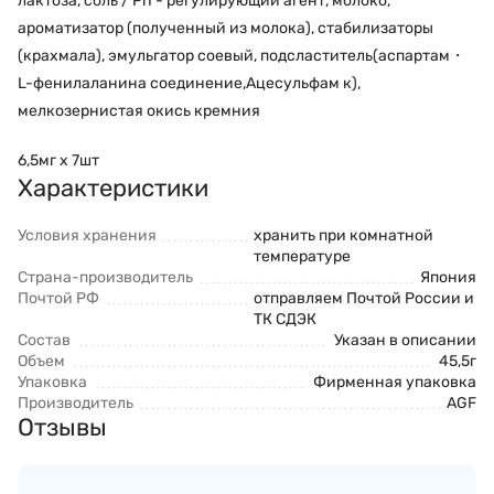
лактоза, соль / Ph - регулирующий агент, молоко,
ароматизатор (полученный из молока), стабилизаторы
(крахмала), эмульгатор соевый, подсластитель(аспартам・
L-фенилаланина соединение,Ацесульфам к),
мелкозернистая окись кремния
6,5мг х 7шт
Характеристики
Условия хранения
хранить при комнатной
температуре
Страна-производитель
Япония
Почтой РФ
отправляем Почтой России и
ТК СДЭК
Состав
Указан в описании
Объем
45,5г
Упаковка
Фирменная упаковка
Производитель
AGF
Отзывы