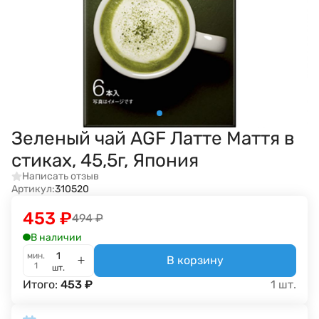
Зеленый чай AGF Латте Маття в
стиках, 45,5г, Япония
Написать отзыв
Артикул:
310520
453
₽
494
₽
В наличии
мин.
В корзину
1
шт.
Итого:
453
₽
1
шт.